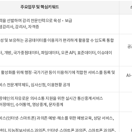
주요업무
및
핵심키워드
인력을 선발하여 감리 전문인력으로 육성‧보급
템감리사, 감리사, 자격증
 생성 및 보유하는 공공데이터를 이용자가 편리하게 활용할 수 있도록 통합
공
터, 개방, 국가중점데이터, 파일데이터, 오픈 API, 표준데이터, 이슈데이
활성화를 위해 행정·국가기관 등이 이용하기에 적합한 서비스를 등록 및
A
비스 전문계약제도, 심사신청, 이용현황 공개
장애인의 자유로운 의사소통 지원을 위한 실시간 통신중계서비스
어장애인, 수어통역, 영상중계, 문자중계
비스(인터넷·스마트폰) 과의존 예방·해소를 위한 예방교육, 상담 서비스,
센터, 지능정보서비스 과의존, 인터넷·스마트폰 과의존, 스마트폰 과의존,