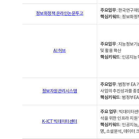
주요업무
: 한국연구재
정보화정책 온라인논문투고
핵심키워드
: 정보화정책,
주요업무
: 지능정보기
AI 허브
및 활용 확산
핵심키워드
:
인공지능 학
주요업무
: 범정부 E
정보자원관리시스템
사업의 추진성과를 종
핵심키워드
: 범정부E
주요 업무
: 빅데이터센
석을 위한 인프라 지원 
K-ICT 빅데이터센터
핵심키워드
: 인공지능
명, 소셜분석, 데이터 