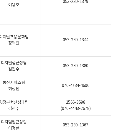
053-230-1379
이용호
디지털포용문화팀
053-230-1344
정택진
디지털접근성팀
053-230-1380
김민수
통신서비스팀
070-4734-4606
허정원
AI정부혁신성과팀
1566-3598
김진주
(070-4448-2678)
디지털접근성팀
053-230-1367
이정현