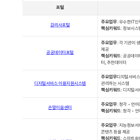
사업별웹사이트연락처 - 포털, 주요업무및 핵심키워드, 소관부서 및 담당자, 대표전화로 구성됨
포털
주요업무
: 우수한IT
감리사포털
핵심키워드
: 정보시스
주요업무
: 각 기관이
제공
공공데이터포털
핵심키워드
: 공공데이
터, 추천데이터
주요업무
디지털서비스 
디지털서비스 이용지원시스템
관리하는 시스템
핵심키워드
: 디지털서
주요업무
: 청각‧언어
손말이음센터
핵심키워드
: 청각‧언
주요업무
: 지능정보서
콘텐츠 등을 제공
핵심키워드
: 스마트쉼