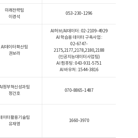
미래전략팀
053-230-1296
이경석
AI허브/AI데이터 : 02-2109-4929
AI 학습용 데이터 구축사업 :
02-6747-
AI데이터확산팀
2175,2177,2178,2180,2188
권보라
(인공지능데이터사업팀)
AI 컴퓨팅 : 043-931-5751
AI 바우처 : 1544-3816
AI정부혁신성과팀
070-8865-1487
정건호
데이터활용기술팀
1660-3970
유재영