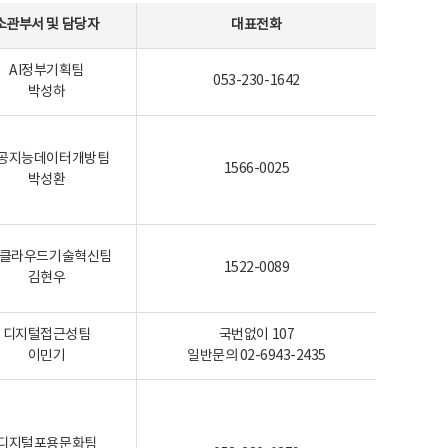
소관부서 및 담당자
대표전화
AI정부기획팀
053-230-1642
박성하
공지능데이터개방팀
1566-0025
박성환
I-클라우드기술혁신팀
1522-0089
김현우
디지털접근성팀
국번없이 107
이민기
일반문의 02-6943-2435
디지털포용문화팀