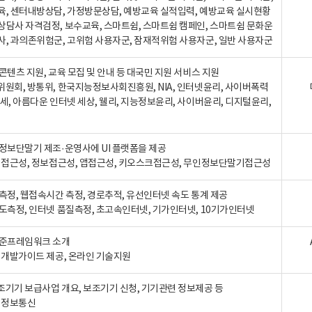
육, 센터내방상담, 가정방문상담, 예방교육 실적입력, 예방교육 실시현황
상담사 자격검정, 보수교육, 스마트쉼, 스마트쉼 캠페인, 스마트쉼 문화운
사, 과의존위험군, 고위험 사용자군, 잠재적위험 사용자군, 일반 사용자군
콘텐츠 지원, 교육 모집 및 안내 등 대국민 지원 서비스 지원
위원회, 방통위, 한국지능정보사회진흥원, NIA, 인터넷윤리, 사이버폭력
세, 아름다운 인터넷 세상, 웰리, 지능정보윤리, 사이버윤리, 디지털윤리,
인정보단말기 제조·운영사에 UI 플랫폼을 제공
 웹접근성, 정보접근성, 앱접근성, 키오스크접근성, 무인정보단말기접근성
도측정, 웹접속시간 측정, 경로추적, 유선인터넷 속도 통계 제공
속도측정, 인터넷 품질측정, 초고속인터넷, 기가인터넷, 10기가인터넷
표준프레임워크 소개
, 개발가이드 제공, 온라인 기술지원
조기기 보급사업 개요, 보조기기 신청, 기기관련 정보제공 등
, 정보통신