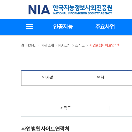
본
전
한국지능정보사회진흥원
문
체
바
메
로
뉴
가
바
전체메뉴보기
기
로
인공지능
주요사업
가
기
>
>
>
>
HOME
기관소개
NIA 소개
조직도
사업별웹사이트연락처
인사말
연혁
조직도
조직도
사업별웹사이트연락처
사업별웹사이트연락처