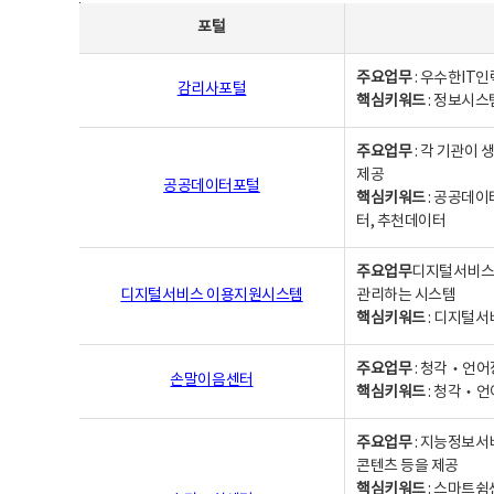
사업별웹사이트연락처 - 포털, 주요업무및 핵심키워드, 소관부서 및 담당자, 대표전화로 구성됨
포털
주요업무
: 우수한IT
감리사포털
핵심키워드
: 정보시스
주요업무
: 각 기관이
제공
공공데이터포털
핵심키워드
: 공공데이
터, 추천데이터
주요업무
디지털서비스 
디지털서비스 이용지원시스템
관리하는 시스템
핵심키워드
: 디지털서
주요업무
: 청각‧언어
손말이음센터
핵심키워드
: 청각‧언
주요업무
: 지능정보서
콘텐츠 등을 제공
핵심키워드
: 스마트쉼