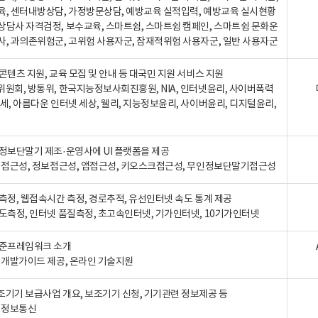
육, 센터내방상담, 가정방문상담, 예방교육 실적입력, 예방교육 실시현황
상담사 자격검정, 보수교육, 스마트쉼, 스마트쉼 캠페인, 스마트쉼 문화운
사, 과의존위험군, 고위험 사용자군, 잠재적위험 사용자군, 일반 사용자군
콘텐츠 지원, 교육 모집 및 안내 등 대국민 지원 서비스 지원
위원회, 방통위, 한국지능정보사회진흥원, NIA, 인터넷윤리, 사이버폭력
세, 아름다운 인터넷 세상, 웰리, 지능정보윤리, 사이버윤리, 디지털윤리,
인정보단말기 제조·운영사에 UI 플랫폼을 제공
 웹접근성, 정보접근성, 앱접근성, 키오스크접근성, 무인정보단말기접근성
도측정, 웹접속시간 측정, 경로추적, 유선인터넷 속도 통계 제공
속도측정, 인터넷 품질측정, 초고속인터넷, 기가인터넷, 10기가인터넷
표준프레임워크 소개
, 개발가이드 제공, 온라인 기술지원
조기기 보급사업 개요, 보조기기 신청, 기기관련 정보제공 등
, 정보통신