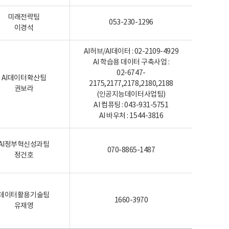
미래전략팀
053-230-1296
이경석
AI허브/AI데이터 : 02-2109-4929
AI 학습용 데이터 구축사업 :
02-6747-
AI데이터확산팀
2175,2177,2178,2180,2188
권보라
(인공지능데이터사업팀)
AI 컴퓨팅 : 043-931-5751
AI 바우처 : 1544-3816
AI정부혁신성과팀
070-8865-1487
정건호
데이터활용기술팀
1660-3970
유재영