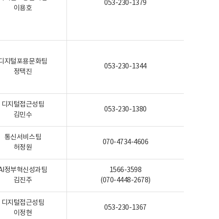
053-230-1379
이용호
디지털포용문화팀
053-230-1344
정택진
디지털접근성팀
053-230-1380
김민수
통신서비스팀
070-4734-4606
허정원
AI정부혁신성과팀
1566-3598
김진주
(070-4448-2678)
디지털접근성팀
053-230-1367
이정현