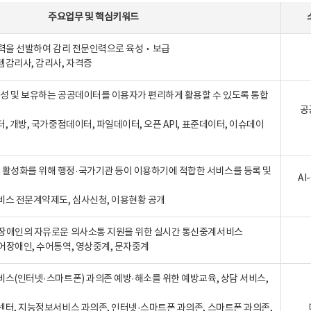
주요업무
및
핵심키워드
인력을 선발하여 감리 전문인력으로 육성‧보급
템감리사, 감리사, 자격증
 생성 및 보유하는 공공데이터를 이용자가 편리하게 활용할 수 있도록 통합
공
터, 개방, 국가중점데이터, 파일데이터, 오픈 API, 표준데이터, 이슈데이
활성화를 위해 행정·국가기관 등이 이용하기에 적합한 서비스를 등록 및
A
비스 전문계약제도, 심사신청, 이용현황 공개
장애인의 자유로운 의사소통 지원을 위한 실시간 통신중계서비스
어장애인, 수어통역, 영상중계, 문자중계
비스(인터넷·스마트폰) 과의존 예방·해소를 위한 예방교육, 상담 서비스,
센터, 지능정보서비스 과의존, 인터넷·스마트폰 과의존, 스마트폰 과의존,