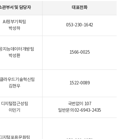
소관부서 및 담당자
대표전화
AI정부기획팀
053-230-1642
박성하
공지능데이터개방팀
1566-0025
박성환
I-클라우드기술혁신팀
1522-0089
김현우
디지털접근성팀
국번없이 107
이민기
일반문의 02-6943-2435
디지털포용문화팀