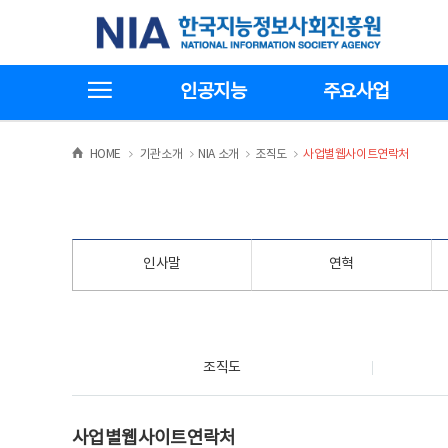
본
전
한국지능정보사회진흥원
문
체
바
메
로
뉴
가
바
전체메뉴보기
기
로
인공지능
주요사업
가
기
>
>
>
>
HOME
기관소개
NIA 소개
조직도
사업별웹사이트연락처
인사말
연혁
조직도
조직도
사업별웹사이트연락처
사업별웹사이트연락처