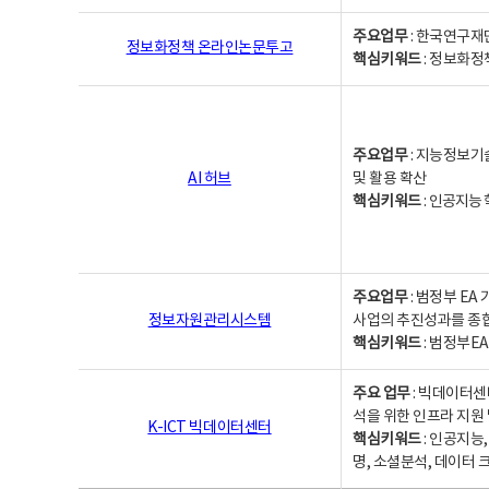
주요업무
: 한국연구재
정보화정책 온라인논문투고
핵심키워드
: 정보화정책,
주요업무
: 지능정보기
AI 허브
및 활용 확산
핵심키워드
:
인공지능 학
주요업무
: 범정부 E
정보자원관리시스템
사업의 추진성과를 종
핵심키워드
: 범정부E
주요 업무
: 빅데이터센
석을 위한 인프라 지원 
K-ICT 빅데이터센터
핵심키워드
: 인공지능
명, 소셜분석, 데이터 