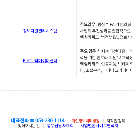
주요업무
: 범정부 EA 기반의 
정보자원관리시스템
사업의 추진성과를 종합적으로 분
핵심키워드
: 범정부EA, 정보
주요 업무
: 빅데이터센터 홈페이지
석을 위한 인프라 지원 및 교육정보
K-ICT 빅데이터센터
핵심키워드
: 인공지능, 빅데이터
명, 소셜분석, 데이터 크리에이터 
대표전화 ☏ 053-230-1114
개인정보처리방침
저작권 정책
업무담당자조회
사업별웹사이트연락처
찾아오시는 길