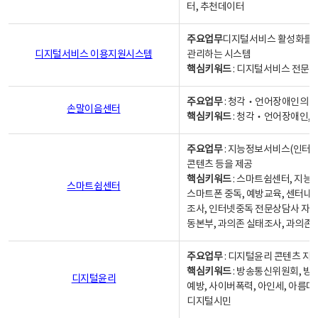
터, 추천데이터
주요업무
디지털서비스 활성화를 위
디지털서비스 이용지원시스템
관리하는 시스템
핵심키워드
: 디지털서비스 전문계
주요업무
: 청각‧언어장애인의 
손말이음센터
핵심키워드
: 청각‧언어장애인, 
주요업무
: 지능정보서비스(인터넷
콘텐츠 등을 제공
핵심키워드
: 스마트쉼센터, 지능
스마트쉼센터
스마트폰 중독, 예방교육, 센터내
조사, 인터넷중독 전문상담사 자격
동본부, 과의존 실태조사, 과의존
주요업무
: 디지털윤리 콘텐츠 지원
핵심키워드
: 방송통신위원회, 방
디지털윤리
예방, 사이버폭력, 아인세, 아름다
디지털시민