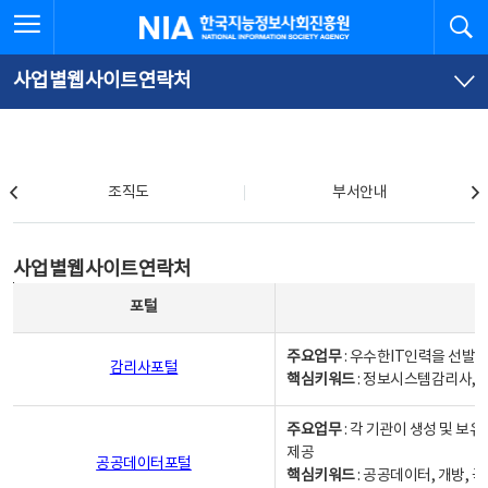
본
전
전체메뉴 열기
검
한국지능정보사회진흥원
문
체
바
메
로
뉴
가
바
사업별웹사이트연락처
기
로
가
기
조직도
조직도
부서안내
사업별웹사이트연락처
사업별웹사이트연락처
사업별웹사이트연락처 - 포털, 주요업무및 핵심키워드, 소관부서 및 담당자, 대표전화로 구성됨
포털
주요업무
: 우수한IT인력을 선발
감리사포털
핵심키워드
: 정보시스템감리사, 
주요업무
: 각 기관이 생성 및 
제공
공공데이터포털
핵심키워드
: 공공데이터, 개방, 