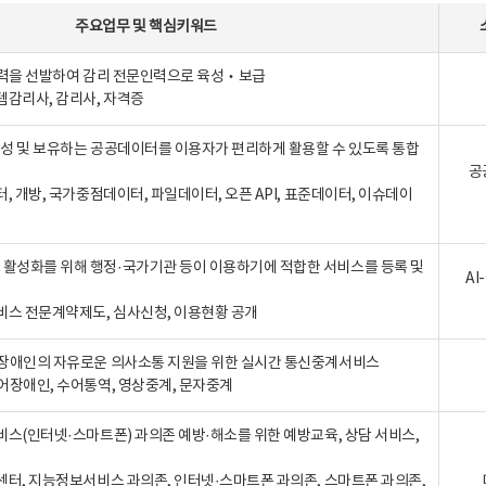
주요업무
및
핵심키워드
인력을 선발하여 감리 전문인력으로 육성‧보급
템감리사, 감리사, 자격증
 생성 및 보유하는 공공데이터를 이용자가 편리하게 활용할 수 있도록 통합
공
터, 개방, 국가중점데이터, 파일데이터, 오픈 API, 표준데이터, 이슈데이
활성화를 위해 행정·국가기관 등이 이용하기에 적합한 서비스를 등록 및
A
비스 전문계약제도, 심사신청, 이용현황 공개
장애인의 자유로운 의사소통 지원을 위한 실시간 통신중계서비스
어장애인, 수어통역, 영상중계, 문자중계
비스(인터넷·스마트폰) 과의존 예방·해소를 위한 예방교육, 상담 서비스,
센터, 지능정보서비스 과의존, 인터넷·스마트폰 과의존, 스마트폰 과의존,