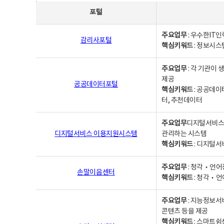
사업별웹사이트연락처 - 포털, 주요업무및 핵심키워드, 소관부서 및 담당자, 대표전화로 구성됨
포털
주요업무
: 우수한IT
감리사포털
핵심키워드
: 정보시스
주요업무
: 각 기관이
제공
공공데이터포털
핵심키워드
: 공공데이
터, 추천데이터
주요업무
디지털서비스 
디지털서비스 이용지원시스템
관리하는 시스템
핵심키워드
: 디지털서
주요업무
: 청각‧언어
손말이음센터
핵심키워드
: 청각‧언
주요업무
: 지능정보서
콘텐츠 등을 제공
핵심키워드
: 스마트쉼