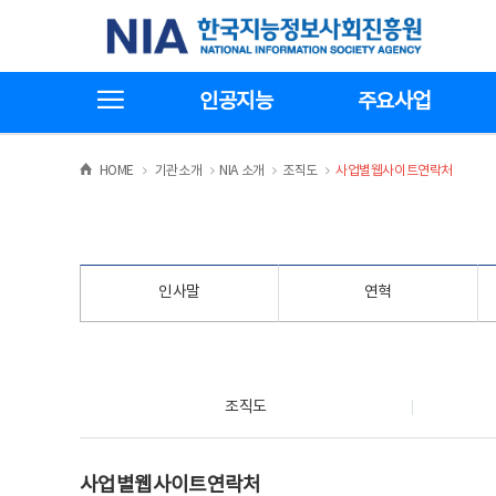
본
전
한국지능정보사회진흥원
문
체
바
메
로
뉴
가
바
전체메뉴보기
기
로
인공지능
주요사업
가
기
>
>
>
>
HOME
기관소개
NIA 소개
조직도
사업별웹사이트연락처
인사말
연혁
조직도
조직도
사업별웹사이트연락처
사업별웹사이트연락처