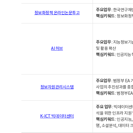
주요업무
: 한국연구재
정보화정책 온라인논문투고
핵심키워드
: 정보화정책,
주요업무
: 지능정보기
AI 허브
및 활용 확산
핵심키워드
:
인공지능 학
주요업무
: 범정부 E
정보자원관리시스템
사업의 추진성과를 종
핵심키워드
: 범정부E
주요 업무
: 빅데이터센
석을 위한 인프라 지원 
K-ICT 빅데이터센터
핵심키워드
: 인공지능
명, 소셜분석, 데이터 