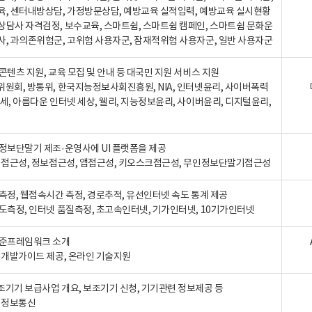
육, 센터내방상담, 가정방문상담, 예방교육 실적입력, 예방교육 실시현황
상담사 자격검정, 보수교육, 스마트쉼, 스마트쉼 캠페인, 스마트쉼 문화운
사, 과의존위험군, 고위험 사용자군, 잠재적위험 사용자군, 일반 사용자군
콘텐츠 지원, 교육 모집 및 안내 등 대국민 지원 서비스 지원
위원회, 방통위, 한국지능정보사회진흥원, NIA, 인터넷윤리, 사이버폭력
세, 아름다운 인터넷 세상, 웰리, 지능정보윤리, 사이버윤리, 디지털윤리,
인정보단말기 제조·운영사에 UI 플랫폼을 제공
 웹접근성, 정보접근성, 앱접근성, 키오스크접근성, 무인정보단말기접근성
도측정, 웹접속시간 측정, 경로추적, 유선인터넷 속도 통계 제공
속도측정, 인터넷 품질측정, 초고속인터넷, 기가인터넷, 10기가인터넷
표준프레임워크 소개
, 개발가이드 제공, 온라인 기술지원
조기기 보급사업 개요, 보조기기 신청, 기기관련 정보제공 등
, 정보통신