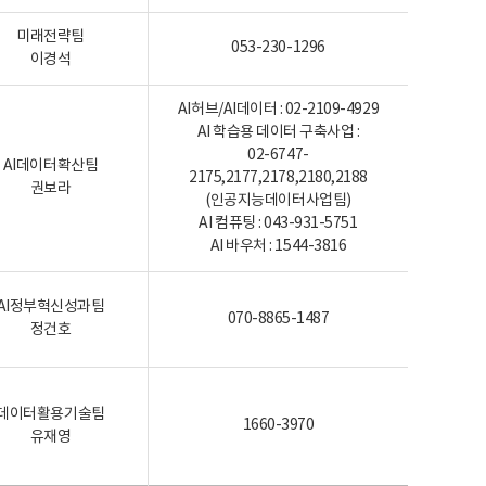
미래전략팀
053-230-1296
이경석
AI허브/AI데이터 : 02-2109-4929
AI 학습용 데이터 구축사업 :
02-6747-
AI데이터확산팀
2175,2177,2178,2180,2188
권보라
(인공지능데이터사업팀)
AI 컴퓨팅 : 043-931-5751
AI 바우처 : 1544-3816
AI정부혁신성과팀
070-8865-1487
정건호
데이터활용기술팀
1660-3970
유재영