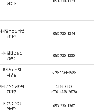
053-230-1379
이용호
디지털포용문화팀
053-230-1344
정택진
디지털접근성팀
053-230-1380
김민수
통신서비스팀
070-4734-4606
허정원
AI정부혁신성과팀
1566-3598
김진주
(070-4448-2678)
디지털접근성팀
053-230-1367
이정현