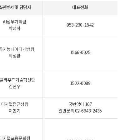
소관부서 및 담당자
대표전화
AI정부기획팀
053-230-1642
박성하
공지능데이터개방팀
1566-0025
박성환
I-클라우드기술혁신팀
1522-0089
김현우
디지털접근성팀
국번없이 107
이민기
일반문의 02-6943-2435
디지털포용문화팀