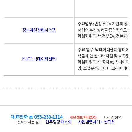
주요업무
: 범정부 EA 기반의 
정보자원관리시스템
사업의 추진성과를 종합적으로 분
핵심키워드
: 범정부EA, 정보
주요 업무
: 빅데이터센터 홈페이지
석을 위한 인프라 지원 및 교육정보
K-ICT 빅데이터센터
핵심키워드
: 인공지능, 빅데이터
명, 소셜분석, 데이터 크리에이터 
대표전화 ☏ 053-230-1114
개인정보처리방침
저작권 정책
업무담당자조회
사업별웹사이트연락처
찾아오시는 길