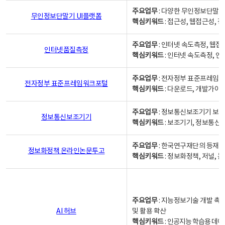
주요업무
: 다양한 무인정보단말기
무인정보단말기 UI플랫폼
핵심키워드
: 접근성, 웹접근성,
주요업무
: 인터넷 속도측정, 웹접
인터넷품질측정
핵심키워드
: 인터넷 속도측정, 
주요업무
: 전자정부 표준프레임워
전자정부 표준프레임워크포털
핵심키워드
: 다운로드, 개발가이
주요업무
: 정보통신보조기기 보급
정보통신보조기기
핵심키워드
: 보조기기, 정보통신
주요업무
: 한국연구재단의 등재
정보화정책 온라인논문투고
핵심키워드
: 정보화정책, 저널, 논문,
주요업무
: 지능정보기술 개발 촉
AI 허브
및 활용 확산
핵심키워드
:
인공지능 학습용 데이터,