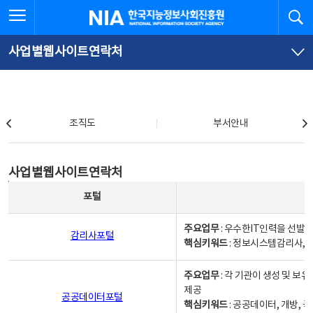
본
전
전체메뉴 열기
검
한국지능정보사회진흥원
문
체
바
메
로
뉴
가
바
사업별웹사이트연락처
기
로
가
기
조직도
조직도
부서안내
사업별웹사이트연락처
사업별웹사이트연락처
사업별웹사이트연락처 - 포털, 주요업무및 핵심키워드, 소관부서 및 담당자, 대표전화로 구성됨
포털
주요업무
: 우수한IT인력을 선발
감리사포털
핵심키워드
: 정보시스템감리사, 
주요업무
: 각 기관이 생성 및 
제공
공공데이터포털
핵심키워드
: 공공데이터, 개방, 