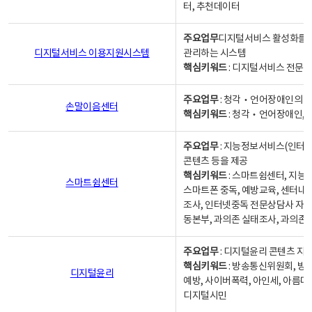
터, 추천데이터
주요업무
디지털서비스 활성화를 위
디지털서비스 이용지원시스템
관리하는 시스템
핵심키워드
: 디지털서비스 전문계
주요업무
: 청각‧언어장애인의 
손말이음센터
핵심키워드
: 청각‧언어장애인, 
주요업무
: 지능정보서비스(인터넷
콘텐츠 등을 제공
핵심키워드
: 스마트쉼센터, 지능
스마트쉼센터
스마트폰 중독, 예방교육, 센터내
조사, 인터넷중독 전문상담사 자격
동본부, 과의존 실태조사, 과의존
주요업무
: 디지털윤리 콘텐츠 지원
핵심키워드
: 방송통신위원회, 방
디지털윤리
예방, 사이버폭력, 아인세, 아름다
디지털시민