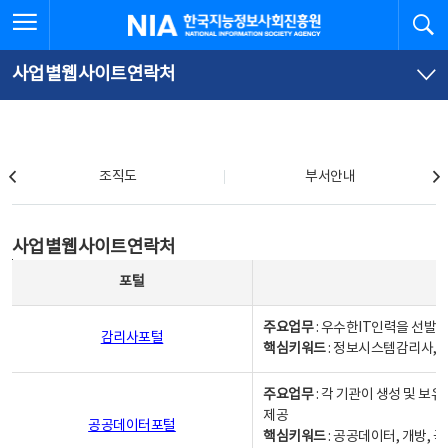
본
전
전체메뉴 열기
검
한국지능정보사회진흥원
문
체
바
메
로
뉴
가
바
사업별웹사이트연락처
기
로
가
기
조직도
조직도
부서안내
사업별웹사이트연락처
사업별웹사이트연락처
사업별웹사이트연락처 - 포털, 주요업무및 핵심키워드, 소관부서 및 담당자, 대표전화로 구성됨
포털
주요업무
: 우수한IT인력을 선발
감리사포털
핵심키워드
: 정보시스템감리사, 
주요업무
: 각 기관이 생성 및 
제공
공공데이터포털
핵심키워드
: 공공데이터, 개방, 