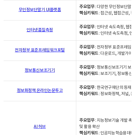
주요업무
: 다양한 무인정보단말기
무인정보단말기 UI플랫폼
핵심키워드
: 접근성, 웹접근성,
주요업무
: 인터넷 속도측정, 웹접
인터넷품질측정
핵심키워드
: 인터넷 속도측정, 
주요업무
: 전자정부 표준프레임워
전자정부 표준프레임워크포털
핵심키워드
: 다운로드, 개발가이
주요업무
: 정보통신보조기기 보급
정보통신보조기기
핵심키워드
: 보조기기, 정보통신
주요업무
: 한국연구재단의 등재
정보화정책 온라인논문투고
핵심키워드
: 정보화정책, 저널, 논문,
주요업무
: 지능정보기술 개발 촉
AI 허브
및 활용 확산
핵심키워드
:
인공지능 학습용 데이터,