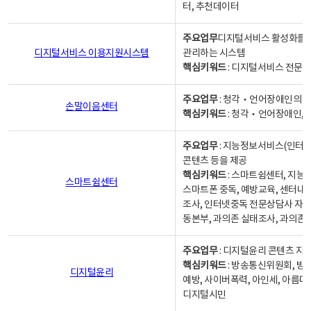
터, 추천데이터
주요업무
디지털서비스 활성화를 위
디지털서비스 이용지원시스템
관리하는 시스템
핵심키워드
: 디지털서비스 전문계
주요업무
: 청각‧언어장애인의 
손말이음센터
핵심키워드
: 청각‧언어장애인, 
주요업무
: 지능정보서비스(인터넷
콘텐츠 등을 제공
핵심키워드
: 스마트쉼센터, 지능
스마트쉼센터
스마트폰 중독, 예방교육, 센터내
조사, 인터넷중독 전문상담사 자격
동본부, 과의존 실태조사, 과의존
주요업무
: 디지털윤리 콘텐츠 지원
핵심키워드
: 방송통신위원회, 방
디지털윤리
예방, 사이버폭력, 아인세, 아름다
디지털시민