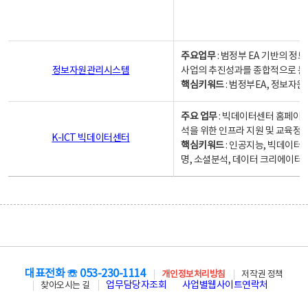
주요업무
: 범정부 EA 기반의 
정보자원관리시스템
사업의 추진성과를 종합적으로 분
핵심키워드
: 범정부EA, 정보
주요 업무
: 빅데이터센터 홈페이지
석을 위한 인프라 지원 및 교육정보
K-ICT 빅데이터센터
핵심키워드
: 인공지능, 빅데이터
명, 소셜분석, 데이터 크리에이터 
대표전화 ☏ 053-230-1114
개인정보처리방침
저작권 정책
업무담당자조회
사업별웹사이트연락처
찾아오시는 길