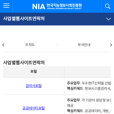
본
전
전체메뉴 열기
검
한국지능정보사회진흥원
문
체
바
메
로
뉴
가
바
사업별웹사이트연락처
기
로
가
기
조직도
조직도
부서안내
사업별웹사이트연락처
사업별웹사이트연락처
사업별웹사이트연락처 - 포털, 주요업무및 핵심키워드, 소관부서 및 담당자, 대표전화로 구성됨
포털
주요업무
: 우수한IT인력을 선발
감리사포털
핵심키워드
: 정보시스템감리사, 
주요업무
: 각 기관이 생성 및 
제공
공공데이터포털
핵심키워드
: 공공데이터, 개방, 