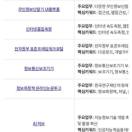
주요업무
: 다양한 무인정보단말기
무인정보단말기 UI플랫폼
핵심키워드
: 접근성, 웹접근성,
주요업무
: 인터넷 속도측정, 웹접
인터넷품질측정
핵심키워드
: 인터넷 속도측정, 
주요업무
: 전자정부 표준프레임워
전자정부 표준프레임워크포털
핵심키워드
: 다운로드, 개발가이
주요업무
: 정보통신보조기기 보급
정보통신보조기기
핵심키워드
: 보조기기, 정보통신
주요업무
: 한국연구재단의 등재
정보화정책 온라인논문투고
핵심키워드
: 정보화정책, 저널, 논문,
주요업무
: 지능정보기술 개발 촉
AI 허브
및 활용 확산
핵심키워드
:
인공지능 학습용 데이터,