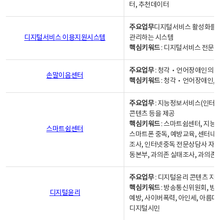
터, 추천데이터
주요업무
디지털서비스 활성화를 위
디지털서비스 이용지원시스템
관리하는 시스템
핵심키워드
: 디지털서비스 전문계
주요업무
: 청각‧언어장애인의 
손말이음센터
핵심키워드
: 청각‧언어장애인, 
주요업무
: 지능정보서비스(인터넷
콘텐츠 등을 제공
핵심키워드
: 스마트쉼센터, 지능
스마트쉼센터
스마트폰 중독, 예방교육, 센터내
조사, 인터넷중독 전문상담사 자격
동본부, 과의존 실태조사, 과의존
주요업무
: 디지털윤리 콘텐츠 지원
핵심키워드
: 방송통신위원회, 방
디지털윤리
예방, 사이버폭력, 아인세, 아름다
디지털시민