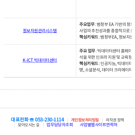
주요업무
: 범정부 EA 기반의 
정보자원관리시스템
사업의 추진성과를 종합적으로 분
핵심키워드
: 범정부EA, 정보
주요 업무
: 빅데이터센터 홈페이지
석을 위한 인프라 지원 및 교육정보
K-ICT 빅데이터센터
핵심키워드
: 인공지능, 빅데이터
명, 소셜분석, 데이터 크리에이터 
대표전화 ☏ 053-230-1114
개인정보처리방침
저작권 정책
업무담당자조회
사업별웹사이트연락처
찾아오시는 길