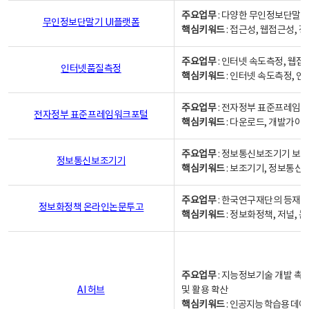
주요업무
: 다양한 무인정보단말기
무인정보단말기 UI플랫폼
핵심키워드
: 접근성, 웹접근성,
주요업무
: 인터넷 속도측정, 웹접
인터넷품질측정
핵심키워드
: 인터넷 속도측정, 
주요업무
: 전자정부 표준프레임워
전자정부 표준프레임워크포털
핵심키워드
: 다운로드, 개발가이
주요업무
: 정보통신보조기기 보급
정보통신보조기기
핵심키워드
: 보조기기, 정보통신
주요업무
: 한국연구재단의 등재
정보화정책 온라인논문투고
핵심키워드
: 정보화정책, 저널, 논문,
주요업무
: 지능정보기술 개발 촉
AI 허브
및 활용 확산
핵심키워드
:
인공지능 학습용 데이터,