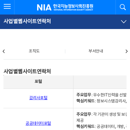
본
전
전체메뉴 열기
검
한국지능정보사회진흥원
문
체
바
메
로
뉴
가
바
사업별웹사이트연락처
기
로
가
기
조직도
조직도
부서안내
사업별웹사이트연락처
사업별웹사이트연락처
사업별웹사이트연락처 - 포털, 주요업무및 핵심키워드, 소관부서 및 담당자, 대표전화로 구성됨
포털
주요업무
: 우수한IT인력을 선발
감리사포털
핵심키워드
: 정보시스템감리사, 
주요업무
: 각 기관이 생성 및 
제공
공공데이터포털
핵심키워드
: 공공데이터, 개방, 