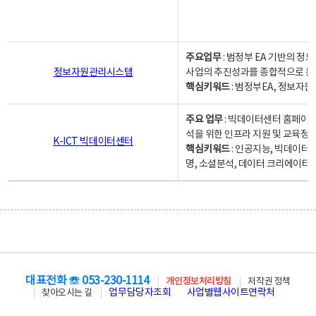
주요업무
: 범정부 EA 기반의 
정보자원관리시스템
사업의 추진성과를 종합적으로 분
핵심키워드
: 범정부EA, 정보
주요 업무
: 빅데이터센터 홈페이지
석을 위한 인프라 지원 및 교육정보
K-ICT 빅데이터센터
핵심키워드
: 인공지능, 빅데이터
명, 소셜분석, 데이터 크리에이터 
대표전화 ☏ 053-230-1114
개인정보처리방침
저작권 정책
업무담당자조회
사업별웹사이트연락처
찾아오시는 길