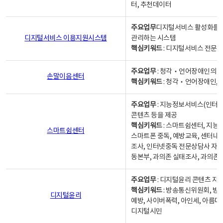
터, 추천데이터
주요업무
디지털서비스 활성화를 위
디지털서비스 이용지원시스템
관리하는 시스템
핵심키워드
: 디지털서비스 전문계
주요업무
: 청각‧언어장애인의 
손말이음센터
핵심키워드
: 청각‧언어장애인, 
주요업무
: 지능정보서비스(인터넷
콘텐츠 등을 제공
핵심키워드
: 스마트쉼센터, 지능
스마트쉼센터
스마트폰 중독, 예방교육, 센터내
조사, 인터넷중독 전문상담사 자격
동본부, 과의존 실태조사, 과의존
주요업무
: 디지털윤리 콘텐츠 지원
핵심키워드
: 방송통신위원회, 방
디지털윤리
예방, 사이버폭력, 아인세, 아름다
디지털시민