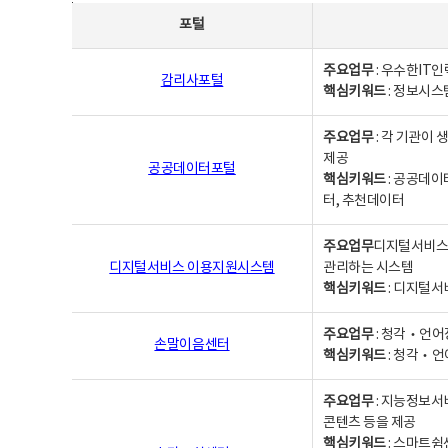
사업별웹사이트연락처 - 포털, 주요업무및 핵심키워드, 소관부서 및 담당자, 대표전화로 구성됨
포털
주요업무
: 우수한IT
감리사포털
핵심키워드
: 정보시스
주요업무
: 각 기관이
제공
공공데이터포털
핵심키워드
: 공공데이
터, 추천데이터
주요업무
디지털서비스 
디지털서비스 이용지원시스템
관리하는 시스템
핵심키워드
: 디지털서
주요업무
: 청각‧언어
손말이음센터
핵심키워드
: 청각‧언
주요업무
: 지능정보서
콘텐츠 등을 제공
핵심키워드
: 스마트쉼