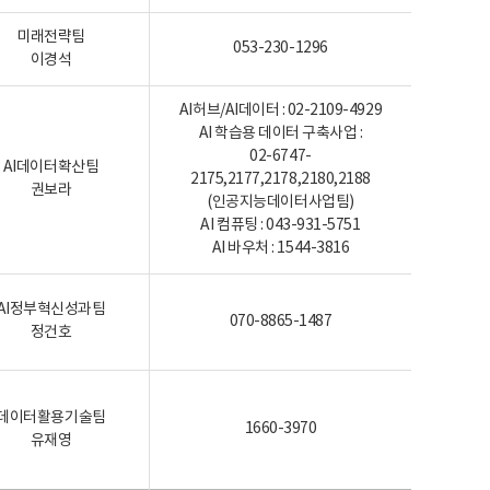
미래전략팀
053-230-1296
이경석
AI허브/AI데이터 : 02-2109-4929
AI 학습용 데이터 구축사업 :
02-6747-
AI데이터확산팀
2175,2177,2178,2180,2188
권보라
(인공지능데이터사업팀)
AI 컴퓨팅 : 043-931-5751
AI 바우처 : 1544-3816
AI정부혁신성과팀
070-8865-1487
정건호
데이터활용기술팀
1660-3970
유재영