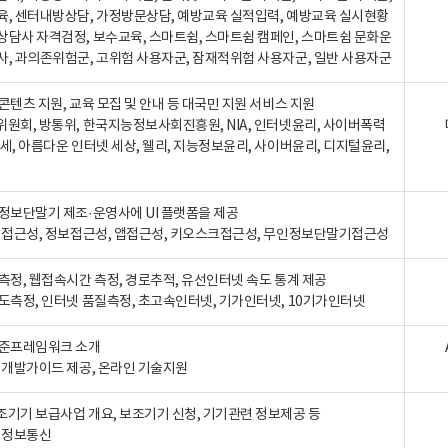
육, 센터내방상담, 가정방문상담, 예방교육 실적입력, 예방교육 실시현황
상담사 자격검정, 보수교육, 스마트쉼, 스마트쉼 캠페인, 스마트쉼 문화운
사, 과의존위험군, 고위험 사용자군, 잠재적위험 사용자군, 일반 사용자군
콘텐츠 지원, 교육 모집 및 안내 등 대국민 지원 서비스 지원
위원회, 방통위, 한국지능정보사회진흥원, NIA, 인터넷윤리, 사이버폭력
세, 아름다운 인터넷 세상, 웰리, 지능정보윤리, 사이버윤리, 디지털윤리,
인정보단말기 제조·운영사에 UI 플랫폼을 제공
 웹접근성, 정보접근성, 앱접근성, 키오스크접근성, 무인정보단말기접근성
도측정, 웹접속시간 측정, 경로추적, 유선인터넷 속도 통계 제공
속도측정, 인터넷 품질측정, 초고속인터넷, 기가인터넷, 10기가인터넷
표준프레임워크 소개
, 개발가이드 제공, 온라인 기술지원
조기기 보급사업 개요, 보조기기 신청, 기기관련 정보제공 등
, 정보통신