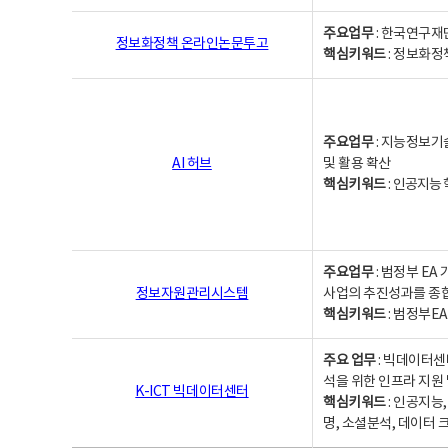
주요업무
: 한국연구재
정보화정책 온라인논문투고
핵심키워드
: 정보화정책,
주요업무
: 지능정보기
AI 허브
및 활용 확산
핵심키워드
:
인공지능 학
주요업무
: 범정부 E
정보자원관리시스템
사업의 추진성과를 종
핵심키워드
: 범정부E
주요 업무
: 빅데이터센
석을 위한 인프라 지원 
K-ICT 빅데이터센터
핵심키워드
: 인공지능
명, 소셜분석, 데이터 