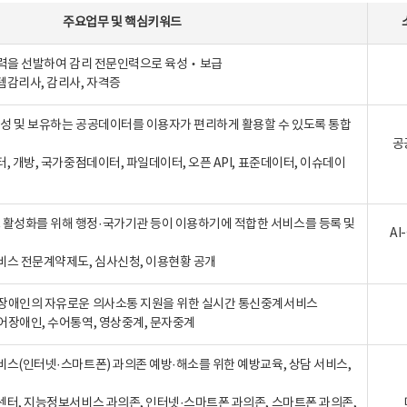
주요업무
및
핵심키워드
인력을 선발하여 감리 전문인력으로 육성‧보급
템감리사, 감리사, 자격증
 생성 및 보유하는 공공데이터를 이용자가 편리하게 활용할 수 있도록 통합
공
터, 개방, 국가중점데이터, 파일데이터, 오픈 API, 표준데이터, 이슈데이
활성화를 위해 행정·국가기관 등이 이용하기에 적합한 서비스를 등록 및
A
비스 전문계약제도, 심사신청, 이용현황 공개
장애인의 자유로운 의사소통 지원을 위한 실시간 통신중계서비스
어장애인, 수어통역, 영상중계, 문자중계
비스(인터넷·스마트폰) 과의존 예방·해소를 위한 예방교육, 상담 서비스,
센터, 지능정보서비스 과의존, 인터넷·스마트폰 과의존, 스마트폰 과의존,