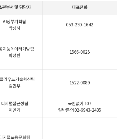
소관부서 및 담당자
대표전화
AI정부기획팀
053-230-1642
박성하
공지능데이터개방팀
1566-0025
박성환
I-클라우드기술혁신팀
1522-0089
김현우
디지털접근성팀
국번없이 107
이민기
일반문의 02-6943-2435
디지털포용문화팀