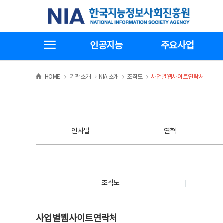
본
전
한국지능정보사회진흥원
문
체
바
메
로
뉴
가
바
전체메뉴보기
기
로
인공지능
주요사업
가
기
>
>
>
>
HOME
기관소개
NIA 소개
조직도
사업별웹사이트연락처
인사말
연혁
조직도
조직도
사업별웹사이트연락처
사업별웹사이트연락처