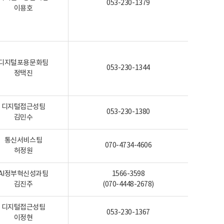
053-230-1379
이용호
디지털포용문화팀
053-230-1344
정택진
디지털접근성팀
053-230-1380
김민수
통신서비스팀
070-4734-4606
허정원
AI정부혁신성과팀
1566-3598
김진주
(070-4448-2678)
디지털접근성팀
053-230-1367
이정현