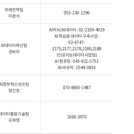
미래전략팀
053-230-1296
이경석
AI허브/AI데이터 : 02-2109-4929
AI 학습용 데이터 구축사업 :
02-6747-
AI데이터확산팀
2175,2177,2178,2180,2188
권보라
(인공지능데이터사업팀)
AI 컴퓨팅 : 043-931-5751
AI 바우처 : 1544-3816
AI정부혁신성과팀
070-8865-1487
정건호
데이터활용기술팀
1660-3970
유재영