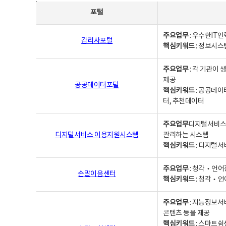
사업별웹사이트연락처 - 포털, 주요업무및 핵심키워드, 소관부서 및 담당자, 대표전화로 구성됨
포털
주요업무
: 우수한IT
감리사포털
핵심키워드
: 정보시스
주요업무
: 각 기관이
제공
공공데이터포털
핵심키워드
: 공공데이
터, 추천데이터
주요업무
디지털서비스 
디지털서비스 이용지원시스템
관리하는 시스템
핵심키워드
: 디지털서
주요업무
: 청각‧언어
손말이음센터
핵심키워드
: 청각‧언
주요업무
: 지능정보서
콘텐츠 등을 제공
핵심키워드
: 스마트쉼