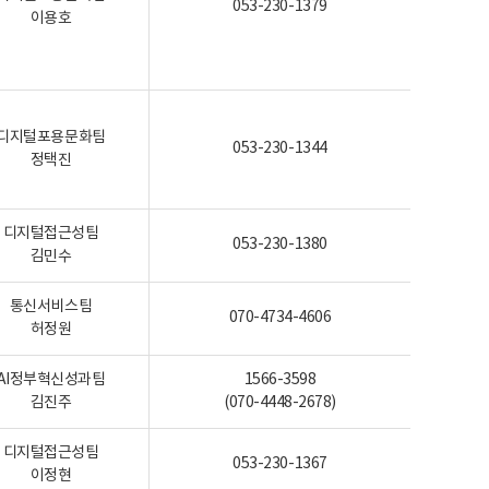
053-230-1379
이용호
디지털포용문화팀
053-230-1344
정택진
디지털접근성팀
053-230-1380
김민수
통신서비스팀
070-4734-4606
허정원
AI정부혁신성과팀
1566-3598
김진주
(070-4448-2678)
디지털접근성팀
053-230-1367
이정현