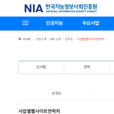
본
전
한국지능정보사회진흥원
문
체
바
메
로
뉴
가
바
전체메뉴보기
기
로
인공지능
주요사업
가
기
>
>
>
>
HOME
기관소개
NIA 소개
조직도
사업별웹사이트연락처
인사말
연혁
조직도
조직도
사업별웹사이트연락처
사업별웹사이트연락처