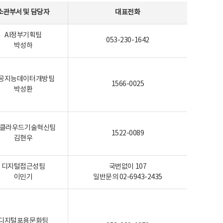
소관부서 및 담당자
대표전화
AI정부기획팀
053-230-1642
박성하
공지능데이터개방팀
1566-0025
박성환
I-클라우드기술혁신팀
1522-0089
김현우
디지털접근성팀
국번없이 107
이민기
일반문의 02-6943-2435
디지털포용문화팀