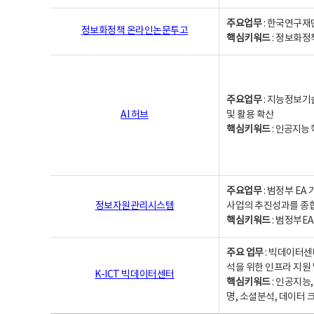
주요업무
: 한국연구재
정보화정책 온라인논문투고
핵심키워드
: 정보화정책,
주요업무
: 지능정보기
AI 허브
및 활용 확산
핵심키워드
:
인공지능 학
주요업무
: 범정부 E
정보자원관리시스템
사업의 추진성과를 종
핵심키워드
: 범정부E
주요 업무
: 빅데이터센
석을 위한 인프라 지원 
K-ICT 빅데이터센터
핵심키워드
: 인공지능
명, 소셜분석, 데이터 