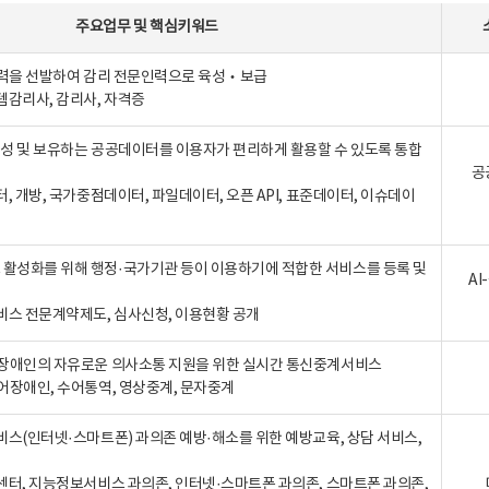
주요업무
및
핵심키워드
인력을 선발하여 감리 전문인력으로 육성‧보급
템감리사, 감리사, 자격증
 생성 및 보유하는 공공데이터를 이용자가 편리하게 활용할 수 있도록 통합
공
터, 개방, 국가중점데이터, 파일데이터, 오픈 API, 표준데이터, 이슈데이
활성화를 위해 행정·국가기관 등이 이용하기에 적합한 서비스를 등록 및
A
비스 전문계약제도, 심사신청, 이용현황 공개
장애인의 자유로운 의사소통 지원을 위한 실시간 통신중계서비스
어장애인, 수어통역, 영상중계, 문자중계
비스(인터넷·스마트폰) 과의존 예방·해소를 위한 예방교육, 상담 서비스,
센터, 지능정보서비스 과의존, 인터넷·스마트폰 과의존, 스마트폰 과의존,