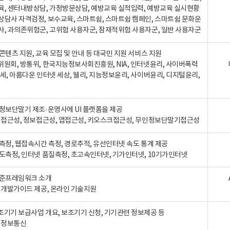
육, 센터내방상담, 가정방문상담, 예방교육 실적입력, 예방교육 실시현황
상담사 자격검정, 보수교육, 스마트쉼, 스마트쉼 캠페인, 스마트쉼 문화운
사, 과의존위험군, 고위험 사용자군, 잠재적위험 사용자군, 일반 사용자군
콘텐츠 지원, 교육 모집 및 안내 등 대국민 지원 서비스 지원
위원회, 방통위, 한국지능정보사회진흥원, NIA, 인터넷윤리, 사이버폭력
세, 아름다운 인터넷 세상, 웰리, 지능정보윤리, 사이버윤리, 디지털윤리,
인정보단말기 제조·운영사에 UI 플랫폼을 제공
 웹접근성, 정보접근성, 앱접근성, 키오스크접근성, 무인정보단말기접근성
도측정, 웹접속시간 측정, 경로추적, 유선인터넷 속도 통계 제공
속도측정, 인터넷 품질측정, 초고속인터넷, 기가인터넷, 10기가인터넷
표준프레임워크 소개
, 개발가이드 제공, 온라인 기술지원
조기기 보급사업 개요, 보조기기 신청, 기기관련 정보제공 등
, 정보통신