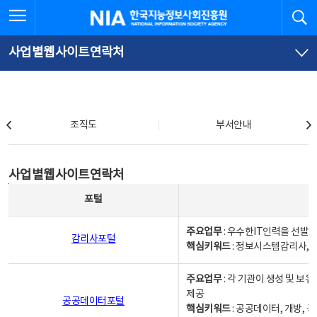
본
전
전체메뉴 열기
검
한국지능정보사회진흥원
문
체
바
메
로
뉴
가
바
사업별웹사이트연락처
기
로
가
기
조직도
조직도
부서안내
사업별웹사이트연락처
사업별웹사이트연락처
사업별웹사이트연락처 - 포털, 주요업무및 핵심키워드, 소관부서 및 담당자, 대표전화로 구성됨
포털
주요업무
: 우수한IT인력을 선발
감리사포털
핵심키워드
: 정보시스템감리사, 
주요업무
: 각 기관이 생성 및 
제공
공공데이터포털
핵심키워드
: 공공데이터, 개방, 