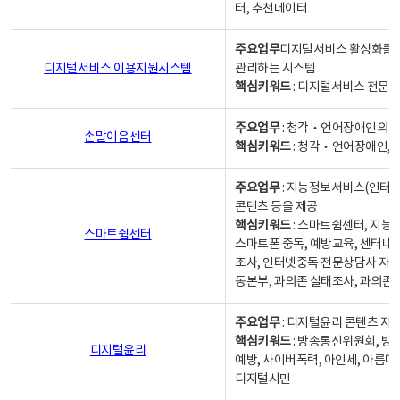
터, 추천데이터
주요업무
디지털서비스 활성화를 위
디지털서비스 이용지원시스템
관리하는 시스템
핵심키워드
: 디지털서비스 전문계
주요업무
: 청각‧언어장애인의 
손말이음센터
핵심키워드
: 청각‧언어장애인, 
주요업무
: 지능정보서비스(인터넷
콘텐츠 등을 제공
핵심키워드
: 스마트쉼센터, 지능
스마트쉼센터
스마트폰 중독, 예방교육, 센터내
조사, 인터넷중독 전문상담사 자격
동본부, 과의존 실태조사, 과의존
주요업무
: 디지털윤리 콘텐츠 지원
핵심키워드
: 방송통신위원회, 방
디지털윤리
예방, 사이버폭력, 아인세, 아름다
디지털시민