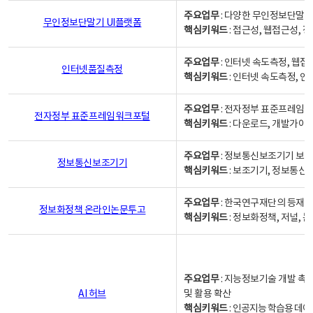
주요업무
: 다양한 무인정보단말기
무인정보단말기 UI플랫폼
핵심키워드
: 접근성, 웹접근성,
주요업무
: 인터넷 속도측정, 웹접
인터넷품질측정
핵심키워드
: 인터넷 속도측정, 
주요업무
: 전자정부 표준프레임워
전자정부 표준프레임워크포털
핵심키워드
: 다운로드, 개발가이
주요업무
: 정보통신보조기기 보급
정보통신보조기기
핵심키워드
: 보조기기, 정보통신
주요업무
: 한국연구재단의 등재
정보화정책 온라인논문투고
핵심키워드
: 정보화정책, 저널, 논문,
주요업무
: 지능정보기술 개발 촉
AI 허브
및 활용 확산
핵심키워드
:
인공지능 학습용 데이터,