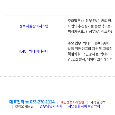
주요업무
: 범정부 EA 기반의 
정보자원관리시스템
사업의 추진성과를 종합적으로 분
핵심키워드
: 범정부EA, 정보
주요 업무
: 빅데이터센터 홈페이지
석을 위한 인프라 지원 및 교육정보
K-ICT 빅데이터센터
핵심키워드
: 인공지능, 빅데이터
명, 소셜분석, 데이터 크리에이터 
대표전화 ☏ 053-230-1114
개인정보처리방침
저작권 정책
업무담당자조회
사업별웹사이트연락처
찾아오시는 길