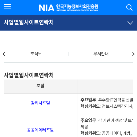
본
전
전체메뉴 열기
검
한국지능정보사회진흥원
문
체
바
메
로
뉴
가
바
사업별웹사이트연락처
기
로
가
기
조직도
조직도
부서안내
사업별웹사이트연락처
사업별웹사이트연락처
사업별웹사이트연락처 - 포털, 주요업무및 핵심키워드, 소관부서 및 담당자, 대표전화로 구성됨
포털
주요업무
: 우수한IT인력을 선발
감리사포털
핵심키워드
: 정보시스템감리사, 
주요업무
: 각 기관이 생성 및 
제공
공공데이터포털
핵심키워드
: 공공데이터, 개방, 