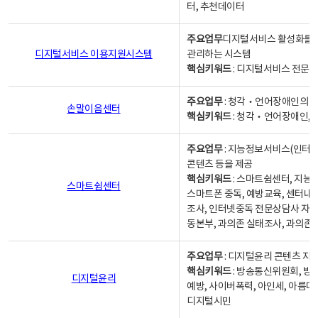
터, 추천데이터
주요업무
디지털서비스 활성화를 위
디지털서비스 이용지원시스템
관리하는 시스템
핵심키워드
: 디지털서비스 전문계
주요업무
: 청각‧언어장애인의 
손말이음센터
핵심키워드
: 청각‧언어장애인, 
주요업무
: 지능정보서비스(인터넷
콘텐츠 등을 제공
핵심키워드
: 스마트쉼센터, 지능
스마트쉼센터
스마트폰 중독, 예방교육, 센터내
조사, 인터넷중독 전문상담사 자격
동본부, 과의존 실태조사, 과의존
주요업무
: 디지털윤리 콘텐츠 지원
핵심키워드
: 방송통신위원회, 방
디지털윤리
예방, 사이버폭력, 아인세, 아름다
디지털시민