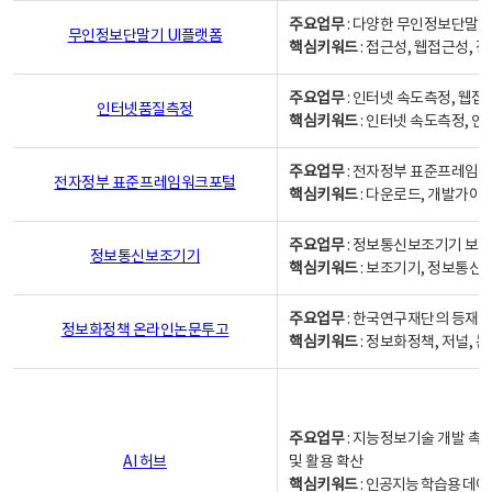
주요업무
: 다양한 무인정보단말기
무인정보단말기 UI플랫폼
핵심키워드
: 접근성, 웹접근성,
주요업무
: 인터넷 속도측정, 웹접
인터넷품질측정
핵심키워드
: 인터넷 속도측정, 
주요업무
: 전자정부 표준프레임워
전자정부 표준프레임워크포털
핵심키워드
: 다운로드, 개발가이
주요업무
: 정보통신보조기기 보급
정보통신보조기기
핵심키워드
: 보조기기, 정보통신
주요업무
: 한국연구재단의 등재
정보화정책 온라인논문투고
핵심키워드
: 정보화정책, 저널, 논문,
주요업무
: 지능정보기술 개발 촉
AI 허브
및 활용 확산
핵심키워드
:
인공지능 학습용 데이터,