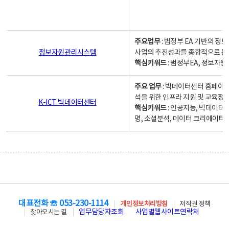
주요업무
: 범정부 EA 기반의 
정보자원관리시스템
사업의 추진성과를 종합적으로 분
핵심키워드
: 범정부EA, 정보
주요 업무
: 빅데이터센터 홈페이지
석을 위한 인프라 지원 및 교육정보
K-ICT 빅데이터센터
핵심키워드
: 인공지능, 빅데이터
명, 소셜분석, 데이터 크리에이터 
대표전화 ☏ 053-230-1114
개인정보처리방침
저작권 정책
업무담당자조회
사업별웹사이트연락처
찾아오시는 길