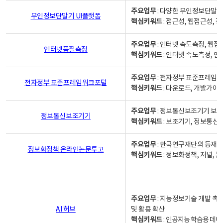
주요업무
: 다양한 무인정보단말기
무인정보단말기 UI플랫폼
핵심키워드
: 접근성, 웹접근성,
주요업무
: 인터넷 속도측정, 웹접
인터넷품질측정
핵심키워드
: 인터넷 속도측정, 
주요업무
: 전자정부 표준프레임워
전자정부 표준프레임워크포털
핵심키워드
: 다운로드, 개발가이
주요업무
: 정보통신보조기기 보급
정보통신보조기기
핵심키워드
: 보조기기, 정보통신
주요업무
: 한국연구재단의 등재
정보화정책 온라인논문투고
핵심키워드
: 정보화정책, 저널, 논문,
주요업무
: 지능정보기술 개발 촉
AI 허브
및 활용 확산
핵심키워드
:
인공지능 학습용 데이터,