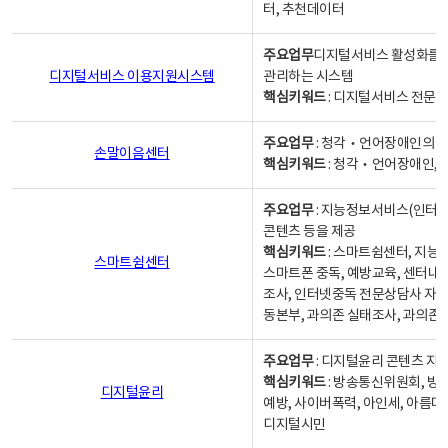
터, 추천데이터
주요업무
디지털서비스 활성화를 위
디지털서비스 이용지원시스템
관리하는 시스템
핵심키워드
: 디지털서비스 전문계
주요업무
: 청각‧언어장애인의 
손말이음센터
핵심키워드
: 청각‧언어장애인, 
주요업무
: 지능정보서비스(인터넷
콘텐츠 등을 제공
핵심키워드
: 스마트쉼센터, 지능
스마트쉼센터
스마트폰 중독, 예방교육, 센터내
조사, 인터넷중독 전문상담사 자격
동본부, 과의존 실태조사, 과의존
주요업무
: 디지털윤리 콘텐츠 지원
핵심키워드
: 방송통신위원회, 방
디지털윤리
예방, 사이버폭력, 아인세, 아름다
디지털시민