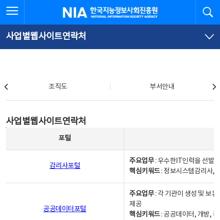
본
전
전체메뉴 열기
검
한국지능정보사회진흥원
문
체
바
메
로
뉴
가
바
사업별웹사이트연락처
기
로
가
기
조직도
조직도
부서안내
사업별웹사이트연락처
사업별웹사이트연락처
사업별웹사이트연락처 - 포털, 주요업무및 핵심키워드, 소관부서 및 담당자, 대표전화로 구성됨
포털
주요업무
: 우수한IT인력을 선발
감리사포털
핵심키워드
: 정보시스템감리사, 
주요업무
: 각 기관이 생성 및 
제공
공공데이터포털
핵심키워드
: 공공데이터, 개방, 