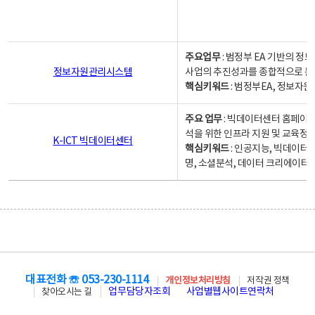
주요업무
: 범정부 EA 기반의 
정보자원관리시스템
사업의 추진성과를 종합적으로 분
핵심키워드
: 범정부EA, 정보
주요 업무
: 빅데이터센터 홈페이지
석을 위한 인프라 지원 및 교육정보
K-ICT 빅데이터센터
핵심키워드
: 인공지능, 빅데이터
명, 소셜분석, 데이터 크리에이터 
대표전화 ☏ 053-230-1114
개인정보처리방침
저작권 정책
업무담당자조회
사업별웹사이트연락처
찾아오시는 길