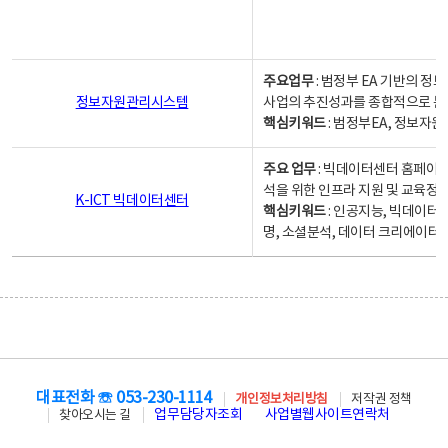
주요업무
: 범정부 EA 기반의 
정보자원관리시스템
사업의 추진성과를 종합적으로 분
핵심키워드
: 범정부EA, 정보
주요 업무
: 빅데이터센터 홈페이지
석을 위한 인프라 지원 및 교육정보
K-ICT 빅데이터센터
핵심키워드
: 인공지능, 빅데이터
명, 소셜분석, 데이터 크리에이터 
대표전화 ☏ 053-230-1114
개인정보처리방침
저작권 정책
업무담당자조회
사업별웹사이트연락처
찾아오시는 길