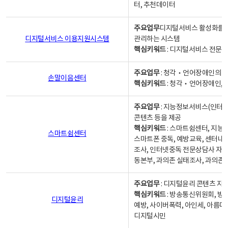
터, 추천데이터
주요업무
디지털서비스 활성화를 위
디지털서비스 이용지원시스템
관리하는 시스템
핵심키워드
: 디지털서비스 전문계
주요업무
: 청각‧언어장애인의 
손말이음센터
핵심키워드
: 청각‧언어장애인, 
주요업무
: 지능정보서비스(인터넷
콘텐츠 등을 제공
핵심키워드
: 스마트쉼센터, 지능
스마트쉼센터
스마트폰 중독, 예방교육, 센터내
조사, 인터넷중독 전문상담사 자격
동본부, 과의존 실태조사, 과의존
주요업무
: 디지털윤리 콘텐츠 지원
핵심키워드
: 방송통신위원회, 방
디지털윤리
예방, 사이버폭력, 아인세, 아름다
디지털시민