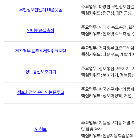
주요업무
: 다양한 무인정보단말기
무인정보단말기 UI플랫폼
핵심키워드
: 접근성, 웹접근성,
주요업무
: 인터넷 속도측정, 웹접
인터넷품질측정
핵심키워드
: 인터넷 속도측정, 
주요업무
: 전자정부 표준프레임워
전자정부 표준프레임워크포털
핵심키워드
: 다운로드, 개발가이
주요업무
: 정보통신보조기기 보급
정보통신보조기기
핵심키워드
: 보조기기, 정보통신
주요업무
: 한국연구재단의 등재
정보화정책 온라인논문투고
핵심키워드
: 정보화정책, 저널, 논문,
주요업무
: 지능정보기술 개발 촉
AI 허브
및 활용 확산
핵심키워드
:
인공지능 학습용 데이터,