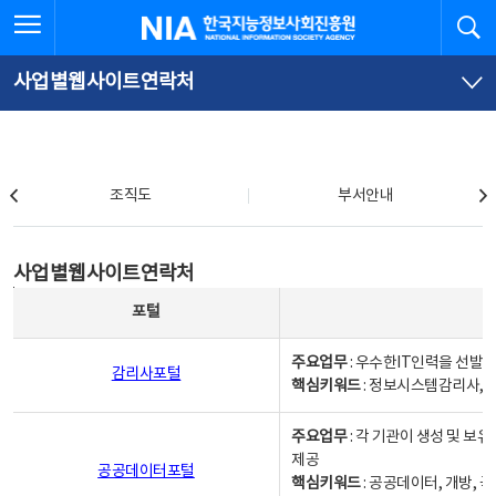
본
전
전체메뉴 열기
검
한국지능정보사회진흥원
문
체
바
메
로
뉴
가
바
사업별웹사이트연락처
기
로
가
기
조직도
조직도
부서안내
사업별웹사이트연락처
사업별웹사이트연락처
사업별웹사이트연락처 - 포털, 주요업무및 핵심키워드, 소관부서 및 담당자, 대표전화로 구성됨
포털
주요업무
: 우수한IT인력을 선발
감리사포털
핵심키워드
: 정보시스템감리사, 
주요업무
: 각 기관이 생성 및 
제공
공공데이터포털
핵심키워드
: 공공데이터, 개방, 