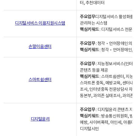
터, 추천데이터
주요업무
디지털서비스 활성화를 위
디지털서비스 이용지원시스템
관리하는 시스템
핵심키워드
: 디지털서비스 전문계
주요업무
: 청각‧언어장애인의 
손말이음센터
핵심키워드
: 청각‧언어장애인, 
주요업무
: 지능정보서비스(인터넷
콘텐츠 등을 제공
핵심키워드
: 스마트쉼센터, 지능
스마트쉼센터
스마트폰 중독, 예방교육, 센터내
조사, 인터넷중독 전문상담사 자격
동본부, 과의존 실태조사, 과의존
주요업무
: 디지털윤리 콘텐츠 지원
핵심키워드
: 방송통신위원회, 방
디지털윤리
예방, 사이버폭력, 아인세, 아름다
디지털시민