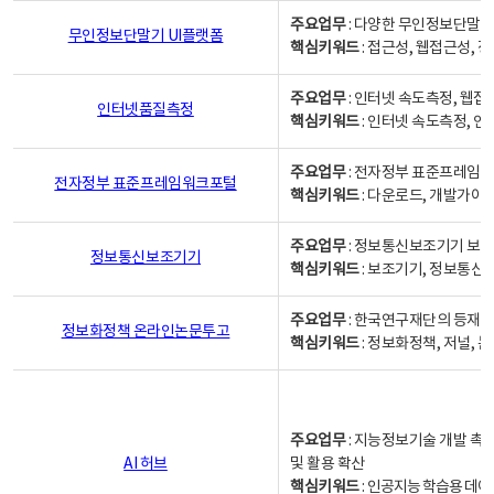
주요업무
: 다양한 무인정보단말기
무인정보단말기 UI플랫폼
핵심키워드
: 접근성, 웹접근성,
주요업무
: 인터넷 속도측정, 웹접
인터넷품질측정
핵심키워드
: 인터넷 속도측정, 
주요업무
: 전자정부 표준프레임워
전자정부 표준프레임워크포털
핵심키워드
: 다운로드, 개발가이
주요업무
: 정보통신보조기기 보급
정보통신보조기기
핵심키워드
: 보조기기, 정보통신
주요업무
: 한국연구재단의 등재
정보화정책 온라인논문투고
핵심키워드
: 정보화정책, 저널, 논문,
주요업무
: 지능정보기술 개발 촉
AI 허브
및 활용 확산
핵심키워드
:
인공지능 학습용 데이터,