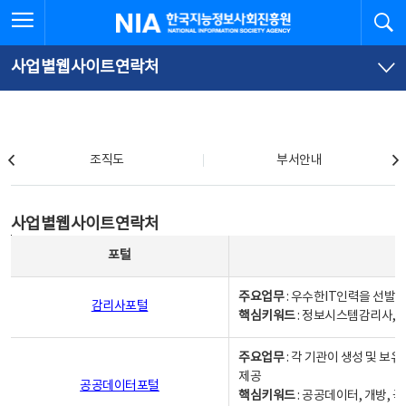
본
전
전체메뉴 열기
검
한국지능정보사회진흥원
문
체
바
메
로
뉴
가
바
사업별웹사이트연락처
기
로
가
기
조직도
조직도
부서안내
사업별웹사이트연락처
사업별웹사이트연락처
사업별웹사이트연락처 - 포털, 주요업무및 핵심키워드, 소관부서 및 담당자, 대표전화로 구성됨
포털
주요업무
: 우수한IT인력을 선발
감리사포털
핵심키워드
: 정보시스템감리사, 
주요업무
: 각 기관이 생성 및 
제공
공공데이터포털
핵심키워드
: 공공데이터, 개방, 