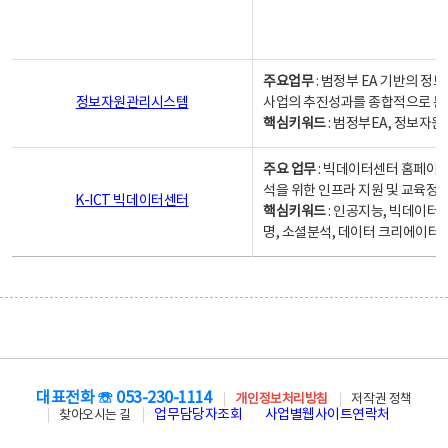
주요업무
: 범정부 EA 기반의 
정보자원관리시스템
사업의 추진성과를 종합적으로 분
핵심키워드
: 범정부EA, 정보
주요 업무
: 빅데이터센터 홈페이지
석을 위한 인프라 지원 및 교육정보
K-ICT 빅데이터센터
핵심키워드
: 인공지능, 빅데이터
명, 소셜분석, 데이터 크리에이터 
대표전화 ☏ 053-230-1114
개인정보처리방침
저작권 정책
업무담당자조회
사업별웹사이트연락처
찾아오시는 길