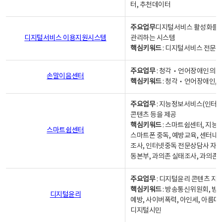
터, 추천데이터
주요업무
디지털서비스 활성화를 위
디지털서비스 이용지원시스템
관리하는 시스템
핵심키워드
: 디지털서비스 전문계
주요업무
: 청각‧언어장애인의 
손말이음센터
핵심키워드
: 청각‧언어장애인, 
주요업무
: 지능정보서비스(인터넷
콘텐츠 등을 제공
핵심키워드
: 스마트쉼센터, 지능
스마트쉼센터
스마트폰 중독, 예방교육, 센터내
조사, 인터넷중독 전문상담사 자격
동본부, 과의존 실태조사, 과의존
주요업무
: 디지털윤리 콘텐츠 지원
핵심키워드
: 방송통신위원회, 방
디지털윤리
예방, 사이버폭력, 아인세, 아름다
디지털시민