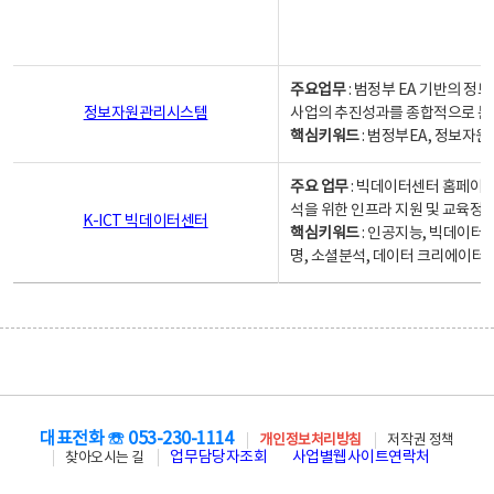
주요업무
: 범정부 EA 기반의 
정보자원관리시스템
사업의 추진성과를 종합적으로 분
핵심키워드
: 범정부EA, 정보
주요 업무
: 빅데이터센터 홈페이지
석을 위한 인프라 지원 및 교육정보
K-ICT 빅데이터센터
핵심키워드
: 인공지능, 빅데이터
명, 소셜분석, 데이터 크리에이터 
대표전화 ☏ 053-230-1114
개인정보처리방침
저작권 정책
업무담당자조회
사업별웹사이트연락처
찾아오시는 길