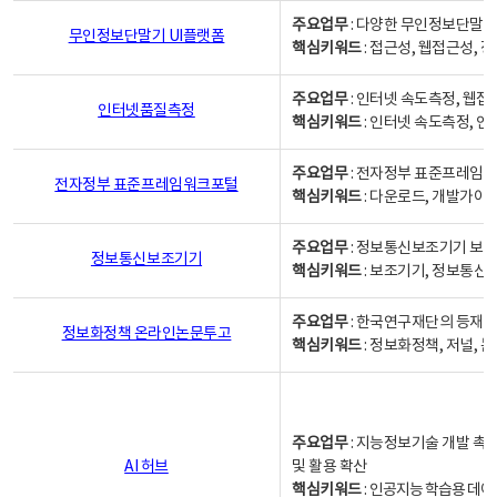
주요업무
: 다양한 무인정보단말기
무인정보단말기 UI플랫폼
핵심키워드
: 접근성, 웹접근성,
주요업무
: 인터넷 속도측정, 웹접
인터넷품질측정
핵심키워드
: 인터넷 속도측정, 
주요업무
: 전자정부 표준프레임워
전자정부 표준프레임워크포털
핵심키워드
: 다운로드, 개발가이
주요업무
: 정보통신보조기기 보급
정보통신보조기기
핵심키워드
: 보조기기, 정보통신
주요업무
: 한국연구재단의 등재
정보화정책 온라인논문투고
핵심키워드
: 정보화정책, 저널, 논문,
주요업무
: 지능정보기술 개발 촉
AI 허브
및 활용 확산
핵심키워드
:
인공지능 학습용 데이터,