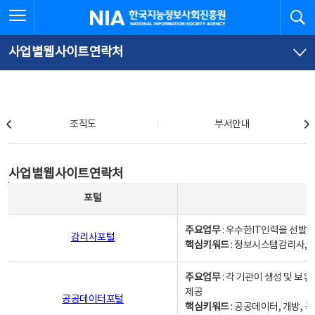
본
전
전체메뉴 열기
검
한국지능정보사회진흥원
문
체
바
메
로
뉴
가
바
사업별웹사이트연락처
기
로
가
기
조직도
조직도
부서안내
사업별웹사이트연락처
사업별웹사이트연락처
사업별웹사이트연락처 - 포털, 주요업무및 핵심키워드, 소관부서 및 담당자, 대표전화로 구성됨
포털
주요업무
: 우수한IT인력을 선발
감리사포털
핵심키워드
: 정보시스템감리사, 
주요업무
: 각 기관이 생성 및 
제공
공공데이터포털
핵심키워드
: 공공데이터, 개방, 