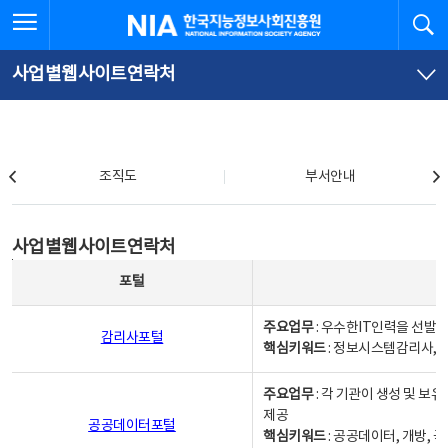
본
전
전체메뉴 열기
검
한국지능정보사회진흥원
문
체
바
메
로
뉴
가
바
사업별웹사이트연락처
기
로
가
기
조직도
조직도
부서안내
사업별웹사이트연락처
사업별웹사이트연락처
사업별웹사이트연락처 - 포털, 주요업무및 핵심키워드, 소관부서 및 담당자, 대표전화로 구성됨
포털
주요업무
: 우수한IT인력을 선발
감리사포털
핵심키워드
: 정보시스템감리사, 
주요업무
: 각 기관이 생성 및 
제공
공공데이터포털
핵심키워드
: 공공데이터, 개방, 