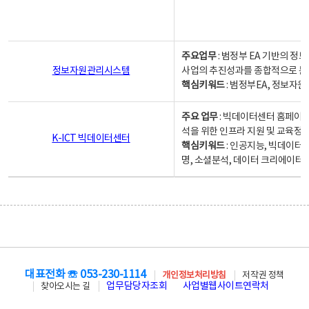
주요업무
: 범정부 EA 기반의 
정보자원관리시스템
사업의 추진성과를 종합적으로 분
핵심키워드
: 범정부EA, 정보
주요 업무
: 빅데이터센터 홈페이지
석을 위한 인프라 지원 및 교육정보
K-ICT 빅데이터센터
핵심키워드
: 인공지능, 빅데이터
명, 소셜분석, 데이터 크리에이터 
대표전화 ☏ 053-230-1114
개인정보처리방침
저작권 정책
업무담당자조회
사업별웹사이트연락처
찾아오시는 길