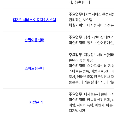
터, 추천데이터
주요업무
디지털서비스 활성화를 위
디지털서비스 이용지원시스템
관리하는 시스템
핵심키워드
: 디지털서비스 전문계
주요업무
: 청각‧언어장애인의 
손말이음센터
핵심키워드
: 청각‧언어장애인, 
주요업무
: 지능정보서비스(인터넷
콘텐츠 등을 제공
핵심키워드
: 스마트쉼센터, 지능
스마트쉼센터
스마트폰 중독, 예방교육, 센터내
조사, 인터넷중독 전문상담사 자격
동본부, 과의존 실태조사, 과의존
주요업무
: 디지털윤리 콘텐츠 지원
핵심키워드
: 방송통신위원회, 방
디지털윤리
예방, 사이버폭력, 아인세, 아름다
디지털시민