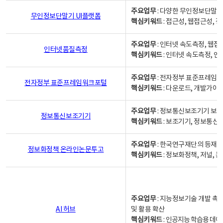
주요업무
: 다양한 무인정보단말기
무인정보단말기 UI플랫폼
핵심키워드
: 접근성, 웹접근성,
주요업무
: 인터넷 속도측정, 웹접
인터넷품질측정
핵심키워드
: 인터넷 속도측정, 
주요업무
: 전자정부 표준프레임워
전자정부 표준프레임워크포털
핵심키워드
: 다운로드, 개발가이
주요업무
: 정보통신보조기기 보급
정보통신보조기기
핵심키워드
: 보조기기, 정보통신
주요업무
: 한국연구재단의 등재
정보화정책 온라인논문투고
핵심키워드
: 정보화정책, 저널, 논문,
주요업무
: 지능정보기술 개발 촉
AI 허브
및 활용 확산
핵심키워드
:
인공지능 학습용 데이터,