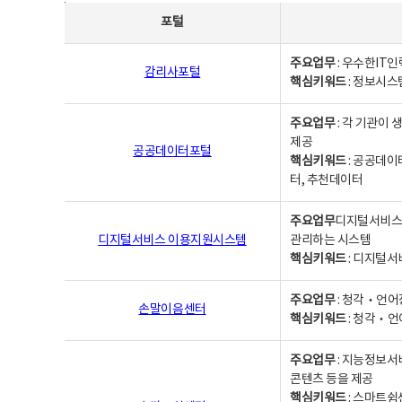
사업별웹사이트연락처 - 포털, 주요업무및 핵심키워드, 소관부서 및 담당자, 대표전화로 구성됨
포털
주요업무
: 우수한IT
감리사포털
핵심키워드
: 정보시스
주요업무
: 각 기관이
제공
공공데이터포털
핵심키워드
: 공공데이
터, 추천데이터
주요업무
디지털서비스 
디지털서비스 이용지원시스템
관리하는 시스템
핵심키워드
: 디지털서
주요업무
: 청각‧언어
손말이음센터
핵심키워드
: 청각‧언
주요업무
: 지능정보서
콘텐츠 등을 제공
핵심키워드
: 스마트쉼