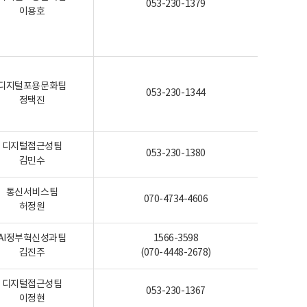
053-230-1379
이용호
디지털포용문화팀
053-230-1344
정택진
디지털접근성팀
053-230-1380
김민수
통신서비스팀
070-4734-4606
허정원
AI정부혁신성과팀
1566-3598
김진주
(070-4448-2678)
디지털접근성팀
053-230-1367
이정현