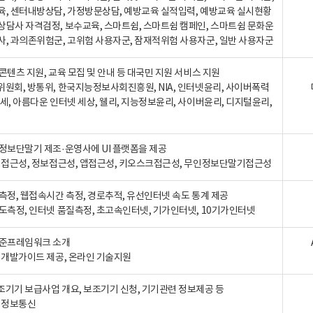
육, 센터내방상담, 가정방문상담, 예방교육 실적입력, 예방교육 실시현황
상담사 자격검정, 보수교육, 스마트쉼, 스마트쉼 캠페인, 스마트쉼 문화운
사, 과의존위험군, 고위험 사용자군, 잠재적위험 사용자군, 일반 사용자군
콘텐츠 지원, 교육 모집 및 안내 등 대국민 지원 서비스 지원
위원회, 방통위, 한국지능정보사회진흥원, NIA, 인터넷윤리, 사이버폭력
세, 아름다운 인터넷 세상, 웰리, 지능정보윤리, 사이버윤리, 디지털윤리,
인정보단말기 제조·운영사에 UI 플랫폼을 제공
 웹접근성, 정보접근성, 앱접근성, 키오스크접근성, 무인정보단말기접근성
도측정, 웹접속시간 측정, 경로추적, 유선인터넷 속도 통계 제공
속도측정, 인터넷 품질측정, 초고속인터넷, 기가인터넷, 10기가인터넷
표준프레임워크 소개
, 개발가이드 제공, 온라인 기술지원
조기기 보급사업 개요, 보조기기 신청, 기기관련 정보제공 등
, 정보통신