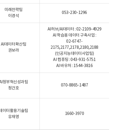
미래전략팀
053-230-1296
이경석
AI허브/AI데이터 : 02-2109-4929
AI 학습용 데이터 구축사업 :
02-6747-
AI데이터확산팀
2175,2177,2178,2180,2188
권보라
(인공지능데이터사업팀)
AI 컴퓨팅 : 043-931-5751
AI 바우처 : 1544-3816
AI정부혁신성과팀
070-8865-1487
정건호
데이터활용기술팀
1660-3970
유재영