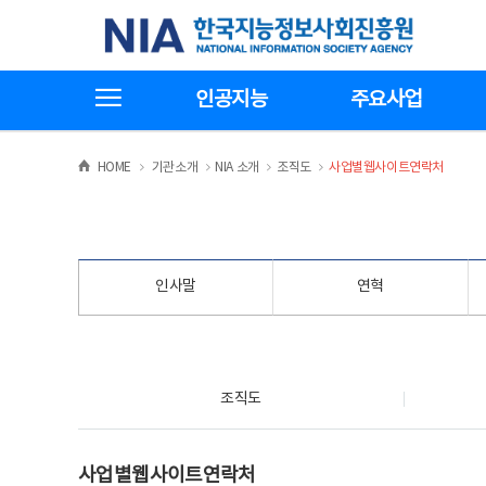
본
전
한국지능정보사회진흥원
문
체
바
메
로
뉴
가
바
전체메뉴보기
기
로
인공지능
주요사업
가
기
>
>
>
>
HOME
기관소개
NIA 소개
조직도
사업별웹사이트연락처
인사말
연혁
조직도
조직도
사업별웹사이트연락처
사업별웹사이트연락처