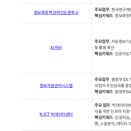
주요업무
: 한국연구재
정보화정책 온라인논문투고
핵심키워드
: 정보화정책,
주요업무
: 지능정보기
AI 허브
및 활용 확산
핵심키워드
:
인공지능 학
주요업무
: 범정부 E
정보자원관리시스템
사업의 추진성과를 종
핵심키워드
: 범정부E
주요 업무
: 빅데이터센
석을 위한 인프라 지원 
K-ICT 빅데이터센터
핵심키워드
: 인공지능
명, 소셜분석, 데이터 