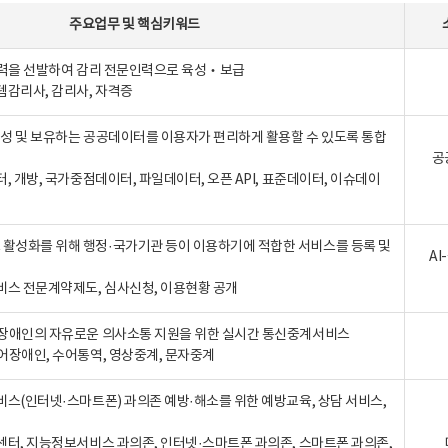
주요업무
및
핵심키워드
인력을 선발하여 감리 전문인력으로 육성‧보급
템감리사, 감리사, 자격증
 생성 및 보유하는 공공데이터를 이용자가 편리하게 활용할 수 있도록 통합
공
터, 개방, 국가중점데이터, 파일데이터, 오픈 API, 표준데이터, 이슈데이
활성화를 위해 행정·국가기관 등이 이용하기에 적합한 서비스를 등록 및
A
비스 전문계약제도, 심사신청, 이용현황 공개
장애인의 자유로운 의사소통 지원을 위한 실시간 통신중계서비스
어장애인, 수어통역, 영상중계, 문자중계
비스(인터넷·스마트폰) 과의존 예방·해소를 위한 예방교육, 상담 서비스,
센터, 지능정보서비스 과의존, 인터넷·스마트폰 과의존, 스마트폰 과의존,