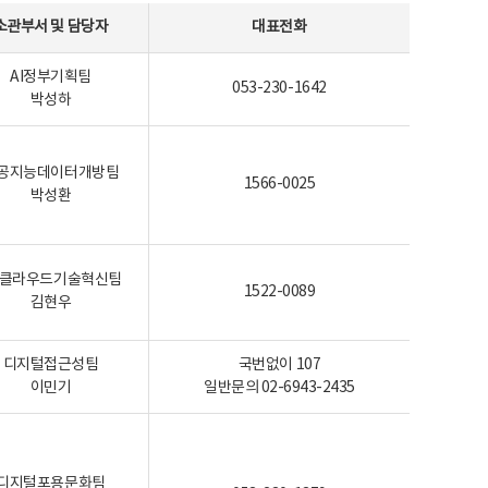
소관부서 및 담당자
대표전화
AI정부기획팀
053-230-1642
박성하
공지능데이터개방팀
1566-0025
박성환
I-클라우드기술혁신팀
1522-0089
김현우
디지털접근성팀
국번없이 107
이민기
일반문의 02-6943-2435
디지털포용문화팀