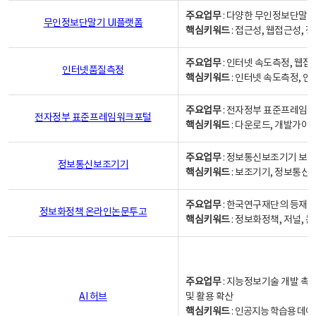
주요업무
: 다양한 무인정보단말기
무인정보단말기 UI플랫폼
핵심키워드
: 접근성, 웹접근성,
주요업무
: 인터넷 속도측정, 웹접
인터넷품질측정
핵심키워드
: 인터넷 속도측정, 
주요업무
: 전자정부 표준프레임워
전자정부 표준프레임워크포털
핵심키워드
: 다운로드, 개발가이
주요업무
: 정보통신보조기기 보급
정보통신보조기기
핵심키워드
: 보조기기, 정보통신
주요업무
: 한국연구재단의 등재
정보화정책 온라인논문투고
핵심키워드
: 정보화정책, 저널, 논문,
주요업무
: 지능정보기술 개발 촉
AI 허브
및 활용 확산
핵심키워드
:
인공지능 학습용 데이터,