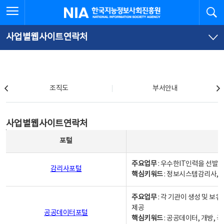
본
전
전체메뉴 열기
검
한국지능정보사회진흥원
문
체
바
메
로
뉴
가
바
사업별웹사이트연락처
기
로
가
기
조직도
조직도
부서안내
사업별웹사이트연락처
사업별웹사이트연락처
사업별웹사이트연락처 - 포털, 주요업무및 핵심키워드, 소관부서 및 담당자, 대표전화로 구성됨
포털
주요업무
: 우수한IT인력을 선발
감리사포털
핵심키워드
: 정보시스템감리사, 
주요업무
: 각 기관이 생성 및 
제공
공공데이터포털
핵심키워드
: 공공데이터, 개방, 