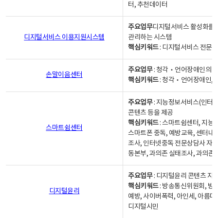
터, 추천데이터
주요업무
디지털서비스 활성화를 위
디지털서비스 이용지원시스템
관리하는 시스템
핵심키워드
: 디지털서비스 전문계
주요업무
: 청각‧언어장애인의 
손말이음센터
핵심키워드
: 청각‧언어장애인, 
주요업무
: 지능정보서비스(인터넷
콘텐츠 등을 제공
핵심키워드
: 스마트쉼센터, 지능
스마트쉼센터
스마트폰 중독, 예방교육, 센터내
조사, 인터넷중독 전문상담사 자격
동본부, 과의존 실태조사, 과의존
주요업무
: 디지털윤리 콘텐츠 지원
핵심키워드
: 방송통신위원회, 방
디지털윤리
예방, 사이버폭력, 아인세, 아름다
디지털시민