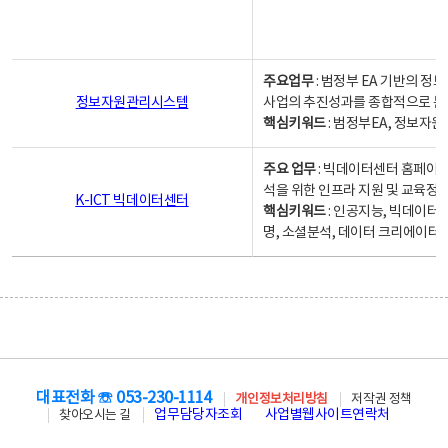
주요업무
: 범정부 EA 기반의 
정보자원관리시스템
사업의 추진성과를 종합적으로 분
핵심키워드
: 범정부EA, 정보
주요 업무
: 빅데이터센터 홈페이지
석을 위한 인프라 지원 및 교육정보
K-ICT 빅데이터센터
핵심키워드
: 인공지능, 빅데이터
명, 소셜분석, 데이터 크리에이터 
대표전화 ☏ 053-230-1114
개인정보처리방침
저작권 정책
업무담당자조회
사업별웹사이트연락처
찾아오시는 길