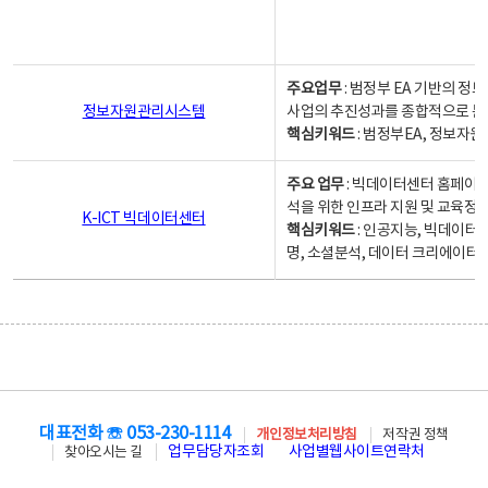
주요업무
: 범정부 EA 기반의 
정보자원관리시스템
사업의 추진성과를 종합적으로 분
핵심키워드
: 범정부EA, 정보
주요 업무
: 빅데이터센터 홈페이지
석을 위한 인프라 지원 및 교육정보
K-ICT 빅데이터센터
핵심키워드
: 인공지능, 빅데이터
명, 소셜분석, 데이터 크리에이터 
대표전화 ☏ 053-230-1114
개인정보처리방침
저작권 정책
업무담당자조회
사업별웹사이트연락처
찾아오시는 길