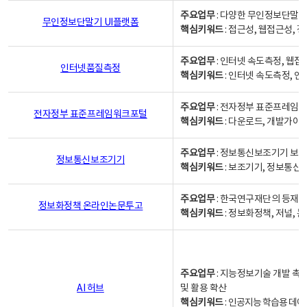
주요업무
: 다양한 무인정보단말기
무인정보단말기 UI플랫폼
핵심키워드
: 접근성, 웹접근성,
주요업무
: 인터넷 속도측정, 웹접
인터넷품질측정
핵심키워드
: 인터넷 속도측정, 
주요업무
: 전자정부 표준프레임워
전자정부 표준프레임워크포털
핵심키워드
: 다운로드, 개발가이
주요업무
: 정보통신보조기기 보급
정보통신보조기기
핵심키워드
: 보조기기, 정보통신
주요업무
: 한국연구재단의 등재
정보화정책 온라인논문투고
핵심키워드
: 정보화정책, 저널, 논문,
주요업무
: 지능정보기술 개발 촉
AI 허브
및 활용 확산
핵심키워드
:
인공지능 학습용 데이터,