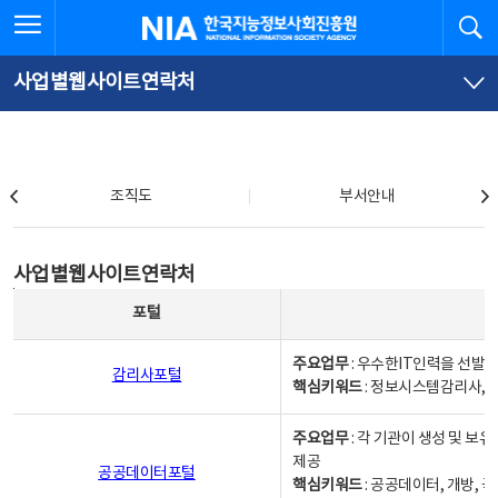
본
전
전체메뉴 열기
검
한국지능정보사회진흥원
문
체
바
메
로
뉴
가
바
사업별웹사이트연락처
기
로
가
기
조직도
조직도
부서안내
사업별웹사이트연락처
사업별웹사이트연락처
사업별웹사이트연락처 - 포털, 주요업무및 핵심키워드, 소관부서 및 담당자, 대표전화로 구성됨
포털
주요업무
: 우수한IT인력을 선발
감리사포털
핵심키워드
: 정보시스템감리사, 
주요업무
: 각 기관이 생성 및 
제공
공공데이터포털
핵심키워드
: 공공데이터, 개방, 