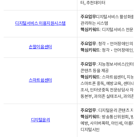
터, 추천데이터
주요업무
디지털서비스 활성화를 위
디지털서비스 이용지원시스템
관리하는 시스템
핵심키워드
: 디지털서비스 전문계
주요업무
: 청각‧언어장애인의 
손말이음센터
핵심키워드
: 청각‧언어장애인, 
주요업무
: 지능정보서비스(인터넷
콘텐츠 등을 제공
핵심키워드
: 스마트쉼센터, 지능
스마트쉼센터
스마트폰 중독, 예방교육, 센터내
조사, 인터넷중독 전문상담사 자격
동본부, 과의존 실태조사, 과의존
주요업무
: 디지털윤리 콘텐츠 지원
핵심키워드
: 방송통신위원회, 방
디지털윤리
예방, 사이버폭력, 아인세, 아름다
디지털시민