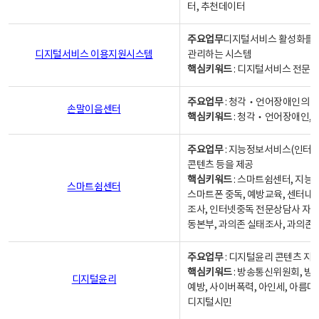
터, 추천데이터
주요업무
디지털서비스 활성화를 위
디지털서비스 이용지원시스템
관리하는 시스템
핵심키워드
: 디지털서비스 전문계
주요업무
: 청각‧언어장애인의 
손말이음센터
핵심키워드
: 청각‧언어장애인, 
주요업무
: 지능정보서비스(인터넷
콘텐츠 등을 제공
핵심키워드
: 스마트쉼센터, 지능
스마트쉼센터
스마트폰 중독, 예방교육, 센터내
조사, 인터넷중독 전문상담사 자격
동본부, 과의존 실태조사, 과의존
주요업무
: 디지털윤리 콘텐츠 지원
핵심키워드
: 방송통신위원회, 방
디지털윤리
예방, 사이버폭력, 아인세, 아름다
디지털시민