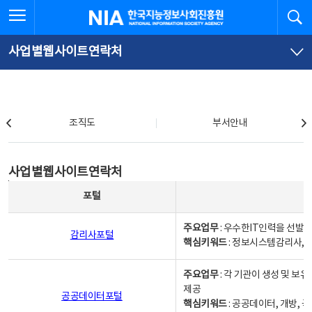
본
전
전체메뉴 열기
검
한국지능정보사회진흥원
문
체
바
메
로
뉴
가
바
사업별웹사이트연락처
기
로
가
기
조직도
조직도
부서안내
사업별웹사이트연락처
사업별웹사이트연락처
사업별웹사이트연락처 - 포털, 주요업무및 핵심키워드, 소관부서 및 담당자, 대표전화로 구성됨
포털
주요업무
: 우수한IT인력을 선발
감리사포털
핵심키워드
: 정보시스템감리사, 
주요업무
: 각 기관이 생성 및 
제공
공공데이터포털
핵심키워드
: 공공데이터, 개방, 