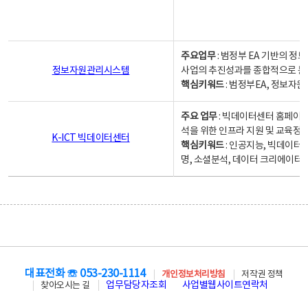
주요업무
: 범정부 EA 기반의 
정보자원관리시스템
사업의 추진성과를 종합적으로 분
핵심키워드
: 범정부EA, 정보
주요 업무
: 빅데이터센터 홈페이지
석을 위한 인프라 지원 및 교육정보
K-ICT 빅데이터센터
핵심키워드
: 인공지능, 빅데이터
명, 소셜분석, 데이터 크리에이터 
대표전화 ☏ 053-230-1114
개인정보처리방침
저작권 정책
업무담당자조회
사업별웹사이트연락처
찾아오시는 길