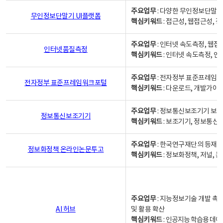
주요업무
: 다양한 무인정보단말기
무인정보단말기 UI플랫폼
핵심키워드
: 접근성, 웹접근성,
주요업무
: 인터넷 속도측정, 웹접
인터넷품질측정
핵심키워드
: 인터넷 속도측정, 
주요업무
: 전자정부 표준프레임워
전자정부 표준프레임워크포털
핵심키워드
: 다운로드, 개발가이
주요업무
: 정보통신보조기기 보급
정보통신보조기기
핵심키워드
: 보조기기, 정보통신
주요업무
: 한국연구재단의 등재
정보화정책 온라인논문투고
핵심키워드
: 정보화정책, 저널, 논문,
주요업무
: 지능정보기술 개발 촉
AI 허브
및 활용 확산
핵심키워드
:
인공지능 학습용 데이터,