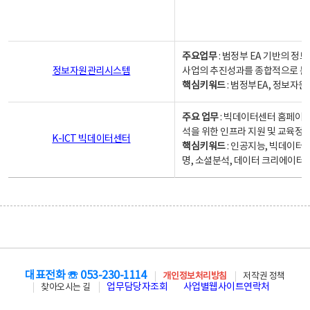
주요업무
: 범정부 EA 기반의 
정보자원관리시스템
사업의 추진성과를 종합적으로 분
핵심키워드
: 범정부EA, 정보
주요 업무
: 빅데이터센터 홈페이지
석을 위한 인프라 지원 및 교육정보
K-ICT 빅데이터센터
핵심키워드
: 인공지능, 빅데이터
명, 소셜분석, 데이터 크리에이터 
대표전화 ☏ 053-230-1114
개인정보처리방침
저작권 정책
업무담당자조회
사업별웹사이트연락처
찾아오시는 길