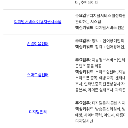
터, 추천데이터
주요업무
디지털서비스 활성화를 위
디지털서비스 이용지원시스템
관리하는 시스템
핵심키워드
: 디지털서비스 전문계
주요업무
: 청각‧언어장애인의 
손말이음센터
핵심키워드
: 청각‧언어장애인, 
주요업무
: 지능정보서비스(인터넷
콘텐츠 등을 제공
핵심키워드
: 스마트쉼센터, 지능
스마트쉼센터
스마트폰 중독, 예방교육, 센터내
조사, 인터넷중독 전문상담사 자격
동본부, 과의존 실태조사, 과의존
주요업무
: 디지털윤리 콘텐츠 지원
핵심키워드
: 방송통신위원회, 방
디지털윤리
예방, 사이버폭력, 아인세, 아름다
디지털시민