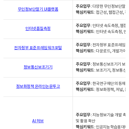
주요업무
: 다양한 무인정보단말기
무인정보단말기 UI플랫폼
핵심키워드
: 접근성, 웹접근성,
주요업무
: 인터넷 속도측정, 웹접
인터넷품질측정
핵심키워드
: 인터넷 속도측정, 
주요업무
: 전자정부 표준프레임워
전자정부 표준프레임워크포털
핵심키워드
: 다운로드, 개발가이
주요업무
: 정보통신보조기기 보급
정보통신보조기기
핵심키워드
: 보조기기, 정보통신
주요업무
: 한국연구재단의 등재
정보화정책 온라인논문투고
핵심키워드
: 정보화정책, 저널, 논문,
주요업무
: 지능정보기술 개발 촉
AI 허브
및 활용 확산
핵심키워드
:
인공지능 학습용 데이터,