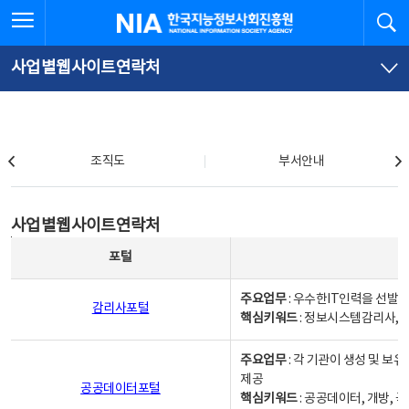
본
전
전체메뉴 열기
검
한국지능정보사회진흥원
문
체
바
메
로
뉴
가
바
사업별웹사이트연락처
기
로
가
기
조직도
조직도
부서안내
사업별웹사이트연락처
사업별웹사이트연락처
사업별웹사이트연락처 - 포털, 주요업무및 핵심키워드, 소관부서 및 담당자, 대표전화로 구성됨
포털
주요업무
: 우수한IT인력을 선발
감리사포털
핵심키워드
: 정보시스템감리사, 
주요업무
: 각 기관이 생성 및 
제공
공공데이터포털
핵심키워드
: 공공데이터, 개방, 