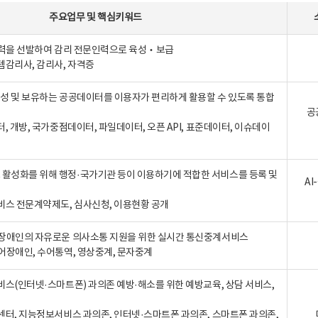
주요업무
및
핵심키워드
인력을 선발하여 감리 전문인력으로 육성‧보급
템감리사, 감리사, 자격증
 생성 및 보유하는 공공데이터를 이용자가 편리하게 활용할 수 있도록 통합
공
터, 개방, 국가중점데이터, 파일데이터, 오픈 API, 표준데이터, 이슈데이
활성화를 위해 행정·국가기관 등이 이용하기에 적합한 서비스를 등록 및
A
비스 전문계약제도, 심사신청, 이용현황 공개
장애인의 자유로운 의사소통 지원을 위한 실시간 통신중계서비스
어장애인, 수어통역, 영상중계, 문자중계
비스(인터넷·스마트폰) 과의존 예방·해소를 위한 예방교육, 상담 서비스,
센터, 지능정보서비스 과의존, 인터넷·스마트폰 과의존, 스마트폰 과의존,