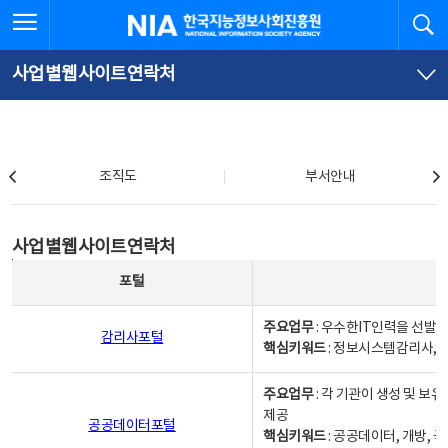
본
전
전체메뉴 열기
검
한국지능정보사회진흥원
문
체
바
메
로
뉴
가
바
사업별웹사이트연락처
기
로
가
기
조직도
조직도
부서안내
사업별웹사이트연락처
사업별웹사이트연락처
사업별웹사이트연락처 - 포털, 주요업무및 핵심키워드, 소관부서 및 담당자, 대표전화로 구성됨
포털
주요업무
: 우수한IT인력을 선발
감리사포털
핵심키워드
: 정보시스템감리사, 
주요업무
: 각 기관이 생성 및 
제공
공공데이터포털
핵심키워드
: 공공데이터, 개방, 