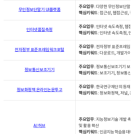
주요업무
: 다양한 무인정보단말기
무인정보단말기 UI플랫폼
핵심키워드
: 접근성, 웹접근성,
주요업무
: 인터넷 속도측정, 웹접
인터넷품질측정
핵심키워드
: 인터넷 속도측정, 
주요업무
: 전자정부 표준프레임워
전자정부 표준프레임워크포털
핵심키워드
: 다운로드, 개발가이
주요업무
: 정보통신보조기기 보급
정보통신보조기기
핵심키워드
: 보조기기, 정보통신
주요업무
: 한국연구재단의 등재
정보화정책 온라인논문투고
핵심키워드
: 정보화정책, 저널, 논문,
주요업무
: 지능정보기술 개발 촉
AI 허브
및 활용 확산
핵심키워드
:
인공지능 학습용 데이터,