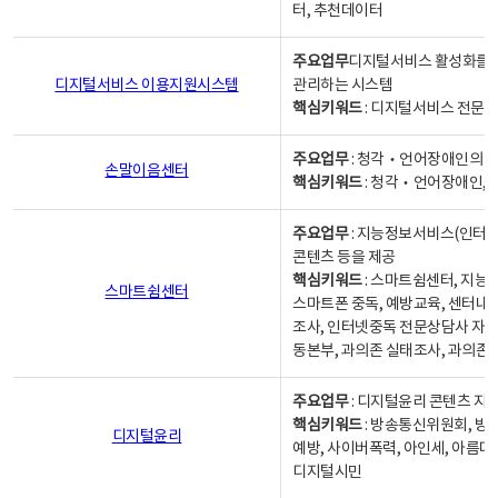
터, 추천데이터
주요업무
디지털서비스 활성화를 위
디지털서비스 이용지원시스템
관리하는 시스템
핵심키워드
: 디지털서비스 전문계
주요업무
: 청각‧언어장애인의 
손말이음센터
핵심키워드
: 청각‧언어장애인, 
주요업무
: 지능정보서비스(인터넷
콘텐츠 등을 제공
핵심키워드
: 스마트쉼센터, 지능
스마트쉼센터
스마트폰 중독, 예방교육, 센터내
조사, 인터넷중독 전문상담사 자격
동본부, 과의존 실태조사, 과의존
주요업무
: 디지털윤리 콘텐츠 지원
핵심키워드
: 방송통신위원회, 방
디지털윤리
예방, 사이버폭력, 아인세, 아름다
디지털시민