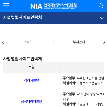
본
전
전체메뉴 열기
검
한국지능정보사회진흥원
문
체
바
메
로
뉴
가
바
사업별웹사이트연락처
기
로
가
기
조직도
조직도
부서안내
사업별웹사이트연락처
사업별웹사이트연락처
사업별웹사이트연락처 - 포털, 주요업무및 핵심키워드, 소관부서 및 담당자, 대표전화로 구성됨
포털
주요업무
: 우수한IT인력을 선발
감리사포털
핵심키워드
: 정보시스템감리사, 
주요업무
: 각 기관이 생성 및 
제공
공공데이터포털
핵심키워드
: 공공데이터, 개방, 