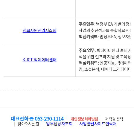
주요업무
: 범정부 EA 기반의 
정보자원관리시스템
사업의 추진성과를 종합적으로 분
핵심키워드
: 범정부EA, 정보
주요 업무
: 빅데이터센터 홈페이지
석을 위한 인프라 지원 및 교육정보
K-ICT 빅데이터센터
핵심키워드
: 인공지능, 빅데이터
명, 소셜분석, 데이터 크리에이터 
대표전화 ☏ 053-230-1114
개인정보처리방침
저작권 정책
업무담당자조회
사업별웹사이트연락처
찾아오시는 길