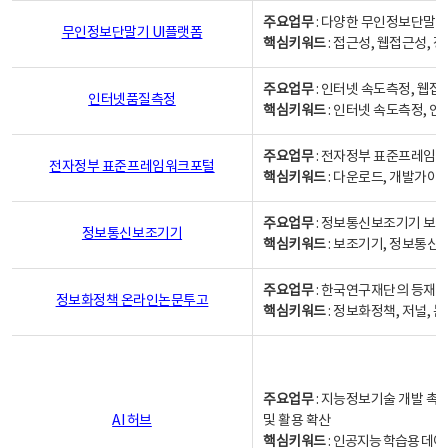
주요업무
: 다양한 무인정보단말기
무인정보단말기 UI플랫폼
핵심키워드
: 접근성, 웹접근성,
주요업무
: 인터넷 속도측정, 웹접
인터넷품질측정
핵심키워드
: 인터넷 속도측정, 
주요업무
: 전자정부 표준프레임워
전자정부 표준프레임워크포털
핵심키워드
: 다운로드, 개발가이
주요업무
: 정보통신보조기기 보급
정보통신보조기기
핵심키워드
: 보조기기, 정보통신
주요업무
: 한국연구재단의 등재
정보화정책 온라인논문투고
핵심키워드
: 정보화정책, 저널, 논문,
주요업무
: 지능정보기술 개발 촉
AI 허브
및 활용 확산
핵심키워드
:
인공지능 학습용 데이터,