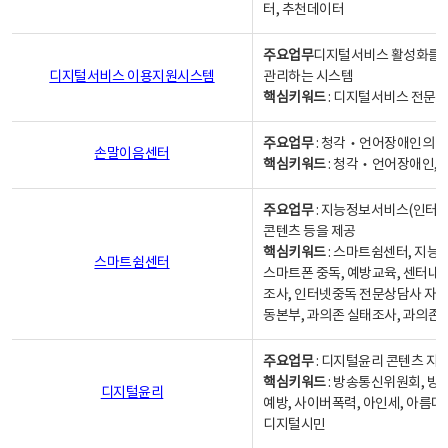
터, 추천데이터
주요업무
디지털서비스 활성화를 위
디지털서비스 이용지원시스템
관리하는 시스템
핵심키워드
: 디지털서비스 전문계
주요업무
: 청각‧언어장애인의 
손말이음센터
핵심키워드
: 청각‧언어장애인, 
주요업무
: 지능정보서비스(인터넷
콘텐츠 등을 제공
핵심키워드
: 스마트쉼센터, 지능
스마트쉼센터
스마트폰 중독, 예방교육, 센터내
조사, 인터넷중독 전문상담사 자격
동본부, 과의존 실태조사, 과의존
주요업무
: 디지털윤리 콘텐츠 지원
핵심키워드
: 방송통신위원회, 방
디지털윤리
예방, 사이버폭력, 아인세, 아름다
디지털시민