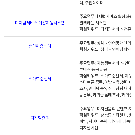
터, 추천데이터
주요업무
디지털서비스 활성화를 위
디지털서비스 이용지원시스템
관리하는 시스템
핵심키워드
: 디지털서비스 전문계
주요업무
: 청각‧언어장애인의 
손말이음센터
핵심키워드
: 청각‧언어장애인, 
주요업무
: 지능정보서비스(인터넷
콘텐츠 등을 제공
핵심키워드
: 스마트쉼센터, 지능
스마트쉼센터
스마트폰 중독, 예방교육, 센터내
조사, 인터넷중독 전문상담사 자격
동본부, 과의존 실태조사, 과의존
주요업무
: 디지털윤리 콘텐츠 지원
핵심키워드
: 방송통신위원회, 방
디지털윤리
예방, 사이버폭력, 아인세, 아름다
디지털시민