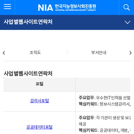
본
전
전체메뉴 열기
검
한국지능정보사회진흥원
문
체
바
메
로
뉴
가
바
사업별웹사이트연락처
기
로
가
기
조직도
조직도
부서안내
사업별웹사이트연락처
사업별웹사이트연락처
사업별웹사이트연락처 - 포털, 주요업무및 핵심키워드, 소관부서 및 담당자, 대표전화로 구성됨
포털
주요업무
: 우수한IT인력을 선발
감리사포털
핵심키워드
: 정보시스템감리사, 
주요업무
: 각 기관이 생성 및 
제공
공공데이터포털
핵심키워드
: 공공데이터, 개방, 