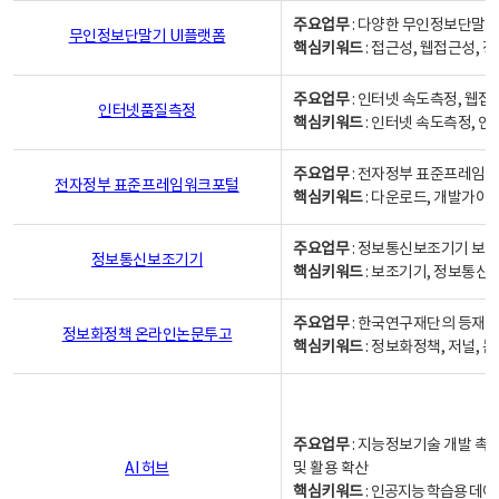
주요업무
: 다양한 무인정보단말기
무인정보단말기 UI플랫폼
핵심키워드
: 접근성, 웹접근성,
주요업무
: 인터넷 속도측정, 웹접
인터넷품질측정
핵심키워드
: 인터넷 속도측정, 
주요업무
: 전자정부 표준프레임워
전자정부 표준프레임워크포털
핵심키워드
: 다운로드, 개발가이
주요업무
: 정보통신보조기기 보급
정보통신보조기기
핵심키워드
: 보조기기, 정보통신
주요업무
: 한국연구재단의 등재
정보화정책 온라인논문투고
핵심키워드
: 정보화정책, 저널, 논문,
주요업무
: 지능정보기술 개발 촉
AI 허브
및 활용 확산
핵심키워드
:
인공지능 학습용 데이터,