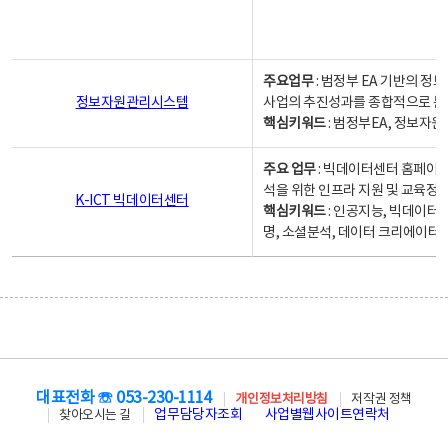
주요업무
: 범정부 EA 기반의 
정보자원관리시스템
사업의 추진성과를 종합적으로 분
핵심키워드
: 범정부EA, 정보
주요 업무
: 빅데이터센터 홈페이지
석을 위한 인프라 지원 및 교육정보
K-ICT 빅데이터센터
핵심키워드
: 인공지능, 빅데이터
명, 소셜분석, 데이터 크리에이터 
대표전화 ☏ 053-230-1114
개인정보처리방침
저작권 정책
업무담당자조회
사업별웹사이트연락처
찾아오시는 길