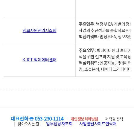
주요업무
: 범정부 EA 기반의 
정보자원관리시스템
사업의 추진성과를 종합적으로 분
핵심키워드
: 범정부EA, 정보
주요 업무
: 빅데이터센터 홈페이지
석을 위한 인프라 지원 및 교육정보
K-ICT 빅데이터센터
핵심키워드
: 인공지능, 빅데이터
명, 소셜분석, 데이터 크리에이터 
대표전화 ☏ 053-230-1114
개인정보처리방침
저작권 정책
업무담당자조회
사업별웹사이트연락처
찾아오시는 길