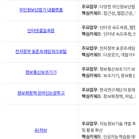
주요업무
: 다양한 무인정보단말기
무인정보단말기 UI플랫폼
핵심키워드
: 접근성, 웹접근성,
주요업무
: 인터넷 속도측정, 웹접
인터넷품질측정
핵심키워드
: 인터넷 속도측정, 
주요업무
: 전자정부 표준프레임워
전자정부 표준프레임워크포털
핵심키워드
: 다운로드, 개발가이
주요업무
: 정보통신보조기기 보급
정보통신보조기기
핵심키워드
: 보조기기, 정보통신
주요업무
: 한국연구재단의 등재
정보화정책 온라인논문투고
핵심키워드
: 정보화정책, 저널, 논문,
주요업무
: 지능정보기술 개발 촉
AI 허브
및 활용 확산
핵심키워드
:
인공지능 학습용 데이터,