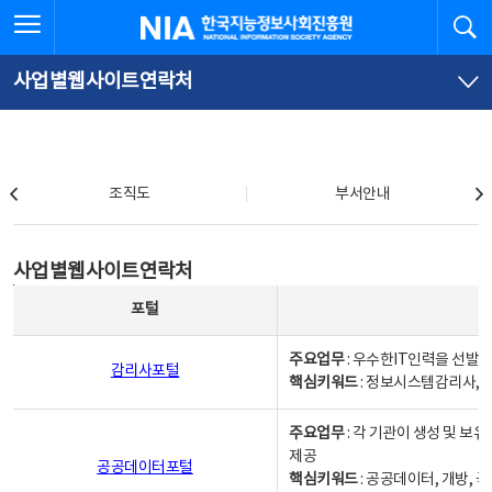
본
전
전체메뉴 열기
검
한국지능정보사회진흥원
문
체
바
메
로
뉴
가
바
사업별웹사이트연락처
기
로
가
기
조직도
조직도
부서안내
사업별웹사이트연락처
사업별웹사이트연락처
사업별웹사이트연락처 - 포털, 주요업무및 핵심키워드, 소관부서 및 담당자, 대표전화로 구성됨
포털
주요업무
: 우수한IT인력을 선발
감리사포털
핵심키워드
: 정보시스템감리사, 
주요업무
: 각 기관이 생성 및 
제공
공공데이터포털
핵심키워드
: 공공데이터, 개방, 