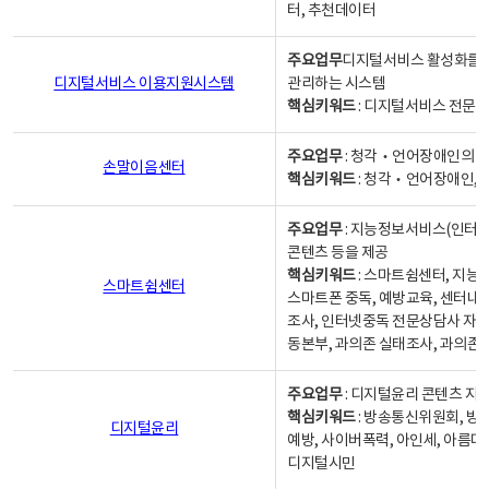
터, 추천데이터
주요업무
디지털서비스 활성화를 위
디지털서비스 이용지원시스템
관리하는 시스템
핵심키워드
: 디지털서비스 전문계
주요업무
: 청각‧언어장애인의 
손말이음센터
핵심키워드
: 청각‧언어장애인, 
주요업무
: 지능정보서비스(인터넷
콘텐츠 등을 제공
핵심키워드
: 스마트쉼센터, 지능
스마트쉼센터
스마트폰 중독, 예방교육, 센터내
조사, 인터넷중독 전문상담사 자격
동본부, 과의존 실태조사, 과의존
주요업무
: 디지털윤리 콘텐츠 지원
핵심키워드
: 방송통신위원회, 방
디지털윤리
예방, 사이버폭력, 아인세, 아름다
디지털시민