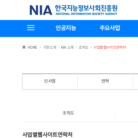
본
전
한국지능정보사회진흥원
문
체
바
메
로
뉴
가
바
전체메뉴보기
기
로
인공지능
주요사업
가
기
>
>
>
>
HOME
기관소개
NIA 소개
조직도
사업별웹사이트연락처
인사말
연혁
조직도
조직도
사업별웹사이트연락처
사업별웹사이트연락처