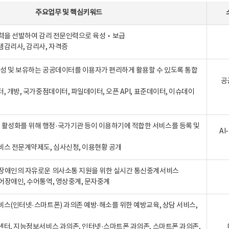
주요업무
및
핵심키워드
인력을 선발하여 감리 전문인력으로 육성‧보급
템감리사, 감리사, 자격증
 생성 및 보유하는 공공데이터를 이용자가 편리하게 활용할 수 있도록 통합
공
터, 개방, 국가중점데이터, 파일데이터, 오픈 API, 표준데이터, 이슈데이
활성화를 위해 행정·국가기관 등이 이용하기에 적합한 서비스를 등록 및
A
비스 전문계약제도, 심사신청, 이용현황 공개
장애인의 자유로운 의사소통 지원을 위한 실시간 통신중계서비스
어장애인, 수어통역, 영상중계, 문자중계
비스(인터넷·스마트폰) 과의존 예방·해소를 위한 예방교육, 상담 서비스,
센터, 지능정보서비스 과의존, 인터넷·스마트폰 과의존, 스마트폰 과의존,