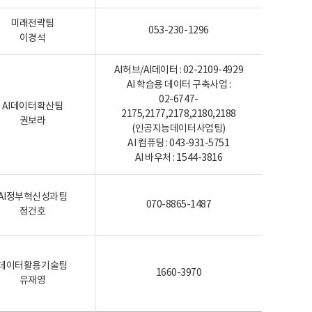
미래전략팀
053-230-1296
이경석
AI허브/AI데이터 : 02-2109-4929
AI 학습용 데이터 구축사업 :
02-6747-
AI데이터확산팀
2175,2177,2178,2180,2188
권보라
(인공지능데이터사업팀)
AI 컴퓨팅 : 043-931-5751
AI 바우처 : 1544-3816
AI정부혁신성과팀
070-8865-1487
정건호
데이터활용기술팀
1660-3970
유재영