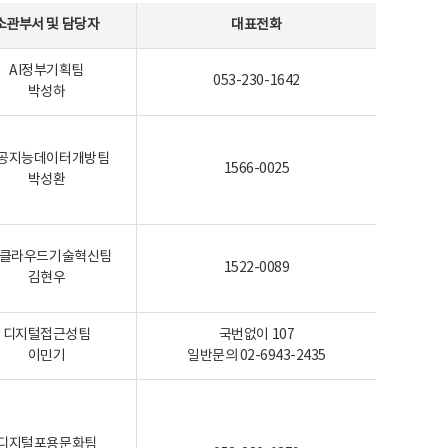
소관부서 및 담당자
대표전화
AI정부기획팀
053-230-1642
박성하
공지능데이터개방팀
1566-0025
박성환
I-클라우드기술혁신팀
1522-0089
김현우
디지털접근성팀
국번없이 107
이민기
일반문의 02-6943-2435
디지털포용문화팀