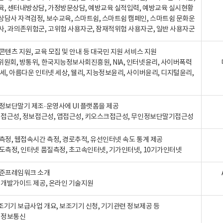
육, 센터내방상담, 가정방문상담, 예방교육 실적입력, 예방교육 실시현황
상담사 자격검정, 보수교육, 스마트쉼, 스마트쉼 캠페인, 스마트쉼 문화운
사, 과의존위험군, 고위험 사용자군, 잠재적위험 사용자군, 일반 사용자군
콘텐츠 지원, 교육 모집 및 안내 등 대국민 지원 서비스 지원
위원회, 방통위, 한국지능정보사회진흥원, NIA, 인터넷윤리, 사이버폭력
세, 아름다운 인터넷 세상, 웰리, 지능정보윤리, 사이버윤리, 디지털윤리,
인정보단말기 제조·운영사에 UI 플랫폼을 제공
 웹접근성, 정보접근성, 앱접근성, 키오스크접근성, 무인정보단말기접근성
도측정, 웹접속시간 측정, 경로추적, 유선인터넷 속도 통계 제공
속도측정, 인터넷 품질측정, 초고속인터넷, 기가인터넷, 10기가인터넷
표준프레임워크 소개
, 개발가이드 제공, 온라인 기술지원
조기기 보급사업 개요, 보조기기 신청, 기기관련 정보제공 등
, 정보통신