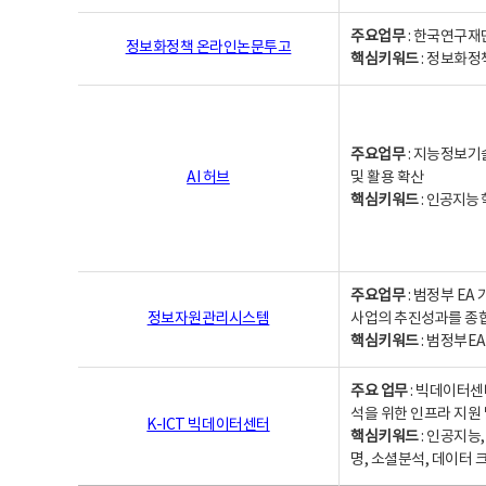
주요업무
: 한국연구재
정보화정책 온라인논문투고
핵심키워드
: 정보화정책,
주요업무
: 지능정보기
AI 허브
및 활용 확산
핵심키워드
:
인공지능 학
주요업무
: 범정부 E
정보자원관리시스템
사업의 추진성과를 종
핵심키워드
: 범정부E
주요 업무
: 빅데이터센
석을 위한 인프라 지원 
K-ICT 빅데이터센터
핵심키워드
: 인공지능
명, 소셜분석, 데이터 