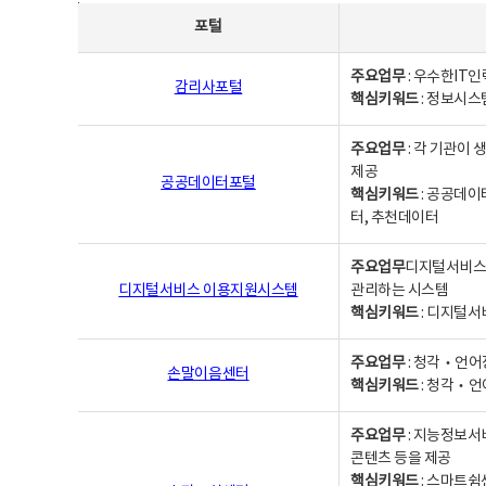
사업별웹사이트연락처 - 포털, 주요업무및 핵심키워드, 소관부서 및 담당자, 대표전화로 구성됨
포털
주요업무
: 우수한IT
감리사포털
핵심키워드
: 정보시스
주요업무
: 각 기관이
제공
공공데이터포털
핵심키워드
: 공공데이
터, 추천데이터
주요업무
디지털서비스 
디지털서비스 이용지원시스템
관리하는 시스템
핵심키워드
: 디지털서
주요업무
: 청각‧언어
손말이음센터
핵심키워드
: 청각‧언
주요업무
: 지능정보서
콘텐츠 등을 제공
핵심키워드
: 스마트쉼