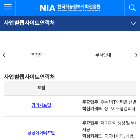
본
전
전체메뉴 열기
검
한국지능정보사회진흥원
문
체
바
메
로
뉴
가
바
사업별웹사이트연락처
기
로
가
기
조직도
조직도
부서안내
사업별웹사이트연락처
사업별웹사이트연락처
사업별웹사이트연락처 - 포털, 주요업무및 핵심키워드, 소관부서 및 담당자, 대표전화로 구성됨
포털
주요업무
: 우수한IT인력을 선발
감리사포털
핵심키워드
: 정보시스템감리사, 
주요업무
: 각 기관이 생성 및 
제공
공공데이터포털
핵심키워드
: 공공데이터, 개방, 