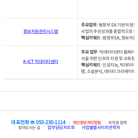
주요업무
: 범정부 EA 기반의 
정보자원관리시스템
사업의 추진성과를 종합적으로 분
핵심키워드
: 범정부EA, 정보
주요 업무
: 빅데이터센터 홈페이지
석을 위한 인프라 지원 및 교육정보
K-ICT 빅데이터센터
핵심키워드
: 인공지능, 빅데이터
명, 소셜분석, 데이터 크리에이터 
대표전화 ☏ 053-230-1114
개인정보처리방침
저작권 정책
업무담당자조회
사업별웹사이트연락처
찾아오시는 길