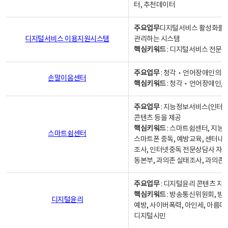
터, 추천데이터
주요업무
디지털서비스 활성화를 위
디지털서비스 이용지원시스템
관리하는 시스템
핵심키워드
: 디지털서비스 전문계
주요업무
: 청각‧언어장애인의 
손말이음센터
핵심키워드
: 청각‧언어장애인, 
주요업무
: 지능정보서비스(인터넷
콘텐츠 등을 제공
핵심키워드
: 스마트쉼센터, 지능
스마트쉼센터
스마트폰 중독, 예방교육, 센터내
조사, 인터넷중독 전문상담사 자격
동본부, 과의존 실태조사, 과의존
주요업무
: 디지털윤리 콘텐츠 지원
핵심키워드
: 방송통신위원회, 방
디지털윤리
예방, 사이버폭력, 아인세, 아름다
디지털시민