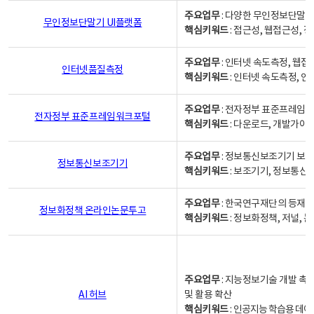
주요업무
: 다양한 무인정보단말기
무인정보단말기 UI플랫폼
핵심키워드
: 접근성, 웹접근성,
주요업무
: 인터넷 속도측정, 웹접
인터넷품질측정
핵심키워드
: 인터넷 속도측정, 
주요업무
: 전자정부 표준프레임워
전자정부 표준프레임워크포털
핵심키워드
: 다운로드, 개발가이
주요업무
: 정보통신보조기기 보급
정보통신보조기기
핵심키워드
: 보조기기, 정보통신
주요업무
: 한국연구재단의 등재
정보화정책 온라인논문투고
핵심키워드
: 정보화정책, 저널, 논문,
주요업무
: 지능정보기술 개발 촉
AI 허브
및 활용 확산
핵심키워드
:
인공지능 학습용 데이터,