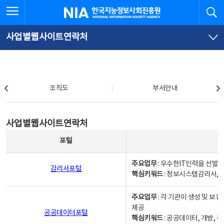
본
전
전체메뉴 열기
검
한국지능정보사회진흥원
문
체
바
메
로
뉴
가
바
사업별웹사이트연락처
기
로
가
기
조직도
조직도
부서안내
사업별웹사이트연락처
사업별웹사이트연락처
사업별웹사이트연락처 - 포털, 주요업무및 핵심키워드, 소관부서 및 담당자, 대표전화로 구성됨
포털
주요업무
: 우수한IT인력을 선발
감리사포털
핵심키워드
: 정보시스템감리사, 
주요업무
: 각 기관이 생성 및 
제공
공공데이터포털
핵심키워드
: 공공데이터, 개방, 