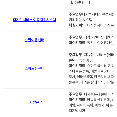
터, 추천데이터
주요업무
디지털서비스 활성화를 위
디지털서비스 이용지원시스템
관리하는 시스템
핵심키워드
: 디지털서비스 전문계
주요업무
: 청각‧언어장애인의 
손말이음센터
핵심키워드
: 청각‧언어장애인, 
주요업무
: 지능정보서비스(인터넷
콘텐츠 등을 제공
핵심키워드
: 스마트쉼센터, 지능
스마트쉼센터
스마트폰 중독, 예방교육, 센터내
조사, 인터넷중독 전문상담사 자격
동본부, 과의존 실태조사, 과의존
주요업무
: 디지털윤리 콘텐츠 지원
핵심키워드
: 방송통신위원회, 방
디지털윤리
예방, 사이버폭력, 아인세, 아름다
디지털시민