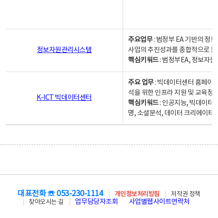
주요업무
: 범정부 EA 기반의 
정보자원관리시스템
사업의 추진성과를 종합적으로 분
핵심키워드
: 범정부EA, 정보
주요 업무
: 빅데이터센터 홈페이지
석을 위한 인프라 지원 및 교육정보
K-ICT 빅데이터센터
핵심키워드
: 인공지능, 빅데이터
명, 소셜분석, 데이터 크리에이터 
대표전화 ☏ 053-230-1114
개인정보처리방침
저작권 정책
업무담당자조회
사업별웹사이트연락처
찾아오시는 길