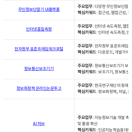
주요업무
: 다양한 무인정보단말기
무인정보단말기 UI플랫폼
핵심키워드
: 접근성, 웹접근성,
주요업무
: 인터넷 속도측정, 웹접
인터넷품질측정
핵심키워드
: 인터넷 속도측정, 
주요업무
: 전자정부 표준프레임워
전자정부 표준프레임워크포털
핵심키워드
: 다운로드, 개발가이
주요업무
: 정보통신보조기기 보급
정보통신보조기기
핵심키워드
: 보조기기, 정보통신
주요업무
: 한국연구재단의 등재
정보화정책 온라인논문투고
핵심키워드
: 정보화정책, 저널, 논문,
주요업무
: 지능정보기술 개발 촉
AI 허브
및 활용 확산
핵심키워드
:
인공지능 학습용 데이터,