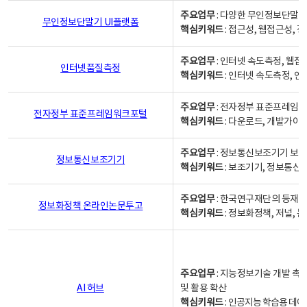
주요업무
: 다양한 무인정보단말기
무인정보단말기 UI플랫폼
핵심키워드
: 접근성, 웹접근성,
주요업무
: 인터넷 속도측정, 웹접
인터넷품질측정
핵심키워드
: 인터넷 속도측정, 
주요업무
: 전자정부 표준프레임워
전자정부 표준프레임워크포털
핵심키워드
: 다운로드, 개발가이
주요업무
: 정보통신보조기기 보급
정보통신보조기기
핵심키워드
: 보조기기, 정보통신
주요업무
: 한국연구재단의 등재
정보화정책 온라인논문투고
핵심키워드
: 정보화정책, 저널, 논문,
주요업무
: 지능정보기술 개발 촉
AI 허브
및 활용 확산
핵심키워드
:
인공지능 학습용 데이터,