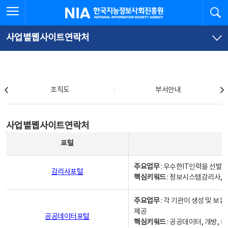
본
전
전체메뉴 열기
검
한국지능정보사회진흥원
문
체
바
메
로
뉴
가
바
사업별웹사이트연락처
기
로
가
기
조직도
조직도
부서안내
사업별웹사이트연락처
사업별웹사이트연락처
사업별웹사이트연락처 - 포털, 주요업무및 핵심키워드, 소관부서 및 담당자, 대표전화로 구성됨
포털
주요업무
: 우수한IT인력을 선발
감리사포털
핵심키워드
: 정보시스템감리사, 
주요업무
: 각 기관이 생성 및 
제공
공공데이터포털
핵심키워드
: 공공데이터, 개방, 