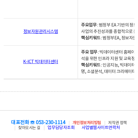
주요업무
: 범정부 EA 기반의 
정보자원관리시스템
사업의 추진성과를 종합적으로 분
핵심키워드
: 범정부EA, 정보
주요 업무
: 빅데이터센터 홈페이지
석을 위한 인프라 지원 및 교육정보
K-ICT 빅데이터센터
핵심키워드
: 인공지능, 빅데이터
명, 소셜분석, 데이터 크리에이터 
대표전화 ☏ 053-230-1114
개인정보처리방침
저작권 정책
업무담당자조회
사업별웹사이트연락처
찾아오시는 길