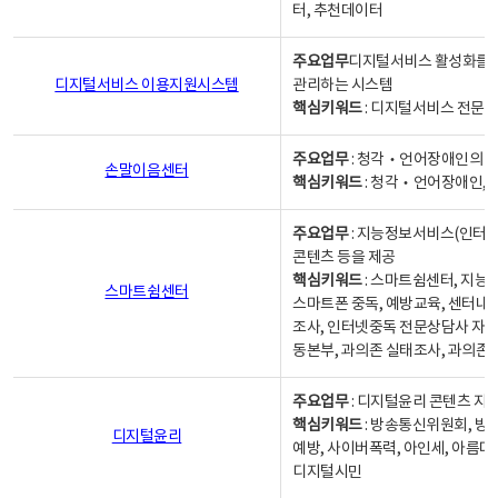
터, 추천데이터
주요업무
디지털서비스 활성화를 위
디지털서비스 이용지원시스템
관리하는 시스템
핵심키워드
: 디지털서비스 전문계
주요업무
: 청각‧언어장애인의 
손말이음센터
핵심키워드
: 청각‧언어장애인, 
주요업무
: 지능정보서비스(인터넷
콘텐츠 등을 제공
핵심키워드
: 스마트쉼센터, 지능
스마트쉼센터
스마트폰 중독, 예방교육, 센터내
조사, 인터넷중독 전문상담사 자격
동본부, 과의존 실태조사, 과의존
주요업무
: 디지털윤리 콘텐츠 지원
핵심키워드
: 방송통신위원회, 방
디지털윤리
예방, 사이버폭력, 아인세, 아름다
디지털시민