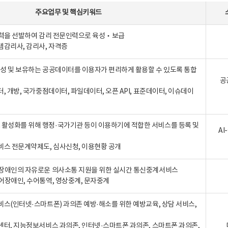
주요업무
및
핵심키워드
인력을 선발하여 감리 전문인력으로 육성‧보급
템감리사, 감리사, 자격증
 생성 및 보유하는 공공데이터를 이용자가 편리하게 활용할 수 있도록 통합
공
터, 개방, 국가중점데이터, 파일데이터, 오픈 API, 표준데이터, 이슈데이
활성화를 위해 행정·국가기관 등이 이용하기에 적합한 서비스를 등록 및
A
비스 전문계약제도, 심사신청, 이용현황 공개
장애인의 자유로운 의사소통 지원을 위한 실시간 통신중계서비스
어장애인, 수어통역, 영상중계, 문자중계
비스(인터넷·스마트폰) 과의존 예방·해소를 위한 예방교육, 상담 서비스,
센터, 지능정보서비스 과의존, 인터넷·스마트폰 과의존, 스마트폰 과의존,