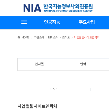
본
전
한국지능정보사회진흥원
문
체
바
메
로
뉴
가
바
전체메뉴보기
기
로
인공지능
주요사업
가
기
>
>
>
>
HOME
기관소개
NIA 소개
조직도
사업별웹사이트연락처
인사말
연혁
조직도
조직도
사업별웹사이트연락처
사업별웹사이트연락처