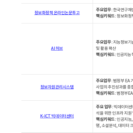
주요업무
: 한국연구재
정보화정책 온라인논문투고
핵심키워드
: 정보화정책,
주요업무
: 지능정보기
AI 허브
및 활용 확산
핵심키워드
:
인공지능 학
주요업무
: 범정부 E
정보자원관리시스템
사업의 추진성과를 종
핵심키워드
: 범정부E
주요 업무
: 빅데이터센
석을 위한 인프라 지원 
K-ICT 빅데이터센터
핵심키워드
: 인공지능
명, 소셜분석, 데이터 