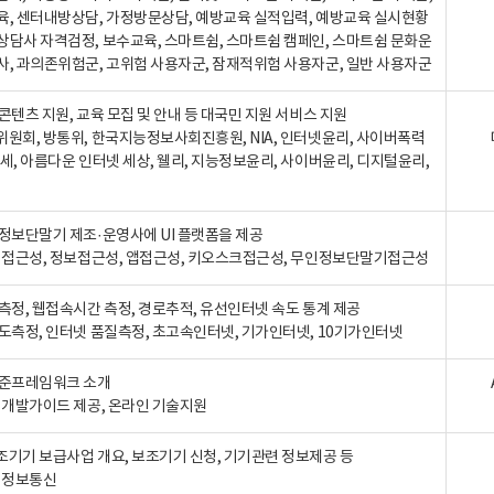
육, 센터내방상담, 가정방문상담, 예방교육 실적입력, 예방교육 실시현황
상담사 자격검정, 보수교육, 스마트쉼, 스마트쉼 캠페인, 스마트쉼 문화운
사, 과의존위험군, 고위험 사용자군, 잠재적위험 사용자군, 일반 사용자군
콘텐츠 지원, 교육 모집 및 안내 등 대국민 지원 서비스 지원
위원회, 방통위, 한국지능정보사회진흥원, NIA, 인터넷윤리, 사이버폭력
세, 아름다운 인터넷 세상, 웰리, 지능정보윤리, 사이버윤리, 디지털윤리,
인정보단말기 제조·운영사에 UI 플랫폼을 제공
 웹접근성, 정보접근성, 앱접근성, 키오스크접근성, 무인정보단말기접근성
도측정, 웹접속시간 측정, 경로추적, 유선인터넷 속도 통계 제공
속도측정, 인터넷 품질측정, 초고속인터넷, 기가인터넷, 10기가인터넷
표준프레임워크 소개
, 개발가이드 제공, 온라인 기술지원
조기기 보급사업 개요, 보조기기 신청, 기기관련 정보제공 등
, 정보통신