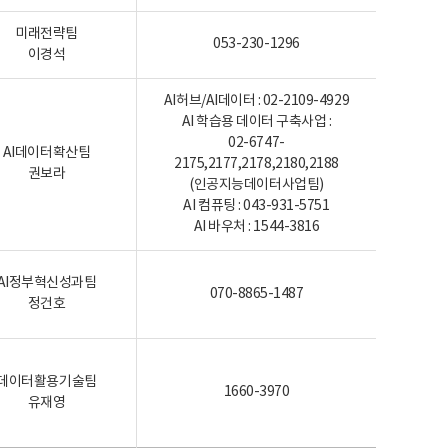
미래전략팀
053-230-1296
이경석
AI허브/AI데이터 : 02-2109-4929
AI 학습용 데이터 구축사업 :
02-6747-
AI데이터확산팀
2175,2177,2178,2180,2188
권보라
(인공지능데이터사업팀)
AI 컴퓨팅 : 043-931-5751
AI 바우처 : 1544-3816
AI정부혁신성과팀
070-8865-1487
정건호
데이터활용기술팀
1660-3970
유재영