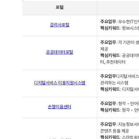
사업별웹사이트연락처 - 포털, 주요업무및 핵심키워드, 소관부서 및 담당자, 대표전화로 구성됨
포털
주요업무
: 우수한IT
감리사포털
핵심키워드
: 정보시스
주요업무
: 각 기관이
제공
공공데이터포털
핵심키워드
: 공공데이
터, 추천데이터
주요업무
디지털서비스 
디지털서비스 이용지원시스템
관리하는 시스템
핵심키워드
: 디지털서
주요업무
: 청각‧언어
손말이음센터
핵심키워드
: 청각‧언
주요업무
: 지능정보서
콘텐츠 등을 제공
핵심키워드
: 스마트쉼