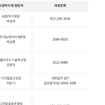
소관부서 및 담당자
대표전화
AI정부기획팀
053-230-1642
박성하
공지능데이터개방팀
1566-0025
박성환
I-클라우드기술혁신팀
1522-0089
김현우
디지털접근성팀
국번없이 107
이민기
일반문의 02-6943-2435
디지털포용문화팀