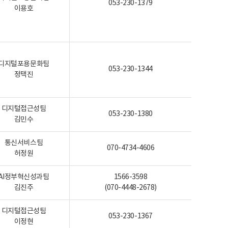
053-230-1379
이용호
디지털포용문화팀
053-230-1344
정택진
디지털접근성팀
053-230-1380
김민수
통신서비스팀
070-4734-4606
허정원
AI정부혁신성과팀
1566-3598
김진주
(070-4448-2678)
디지털접근성팀
053-230-1367
이정현