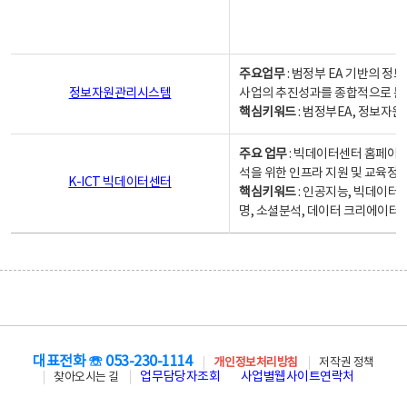
주요업무
: 범정부 EA 기반의 
정보자원관리시스템
사업의 추진성과를 종합적으로 분
핵심키워드
: 범정부EA, 정보
주요 업무
: 빅데이터센터 홈페이지
석을 위한 인프라 지원 및 교육정보
K-ICT 빅데이터센터
핵심키워드
: 인공지능, 빅데이터
명, 소셜분석, 데이터 크리에이터 
대표전화 ☏ 053-230-1114
개인정보처리방침
저작권 정책
업무담당자조회
사업별웹사이트연락처
찾아오시는 길