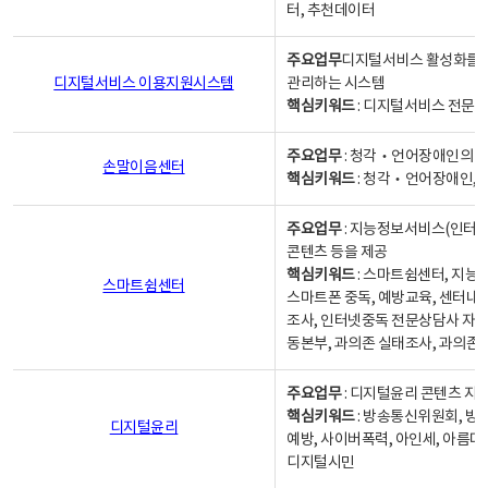
터, 추천데이터
주요업무
디지털서비스 활성화를 위
디지털서비스 이용지원시스템
관리하는 시스템
핵심키워드
: 디지털서비스 전문계
주요업무
: 청각‧언어장애인의 
손말이음센터
핵심키워드
: 청각‧언어장애인, 
주요업무
: 지능정보서비스(인터넷
콘텐츠 등을 제공
핵심키워드
: 스마트쉼센터, 지능
스마트쉼센터
스마트폰 중독, 예방교육, 센터내
조사, 인터넷중독 전문상담사 자격
동본부, 과의존 실태조사, 과의존
주요업무
: 디지털윤리 콘텐츠 지원
핵심키워드
: 방송통신위원회, 방
디지털윤리
예방, 사이버폭력, 아인세, 아름다
디지털시민