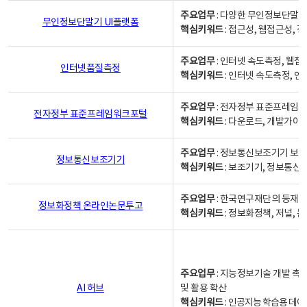
주요업무
: 다양한 무인정보단말기
무인정보단말기 UI플랫폼
핵심키워드
: 접근성, 웹접근성,
주요업무
: 인터넷 속도측정, 웹접
인터넷품질측정
핵심키워드
: 인터넷 속도측정, 
주요업무
: 전자정부 표준프레임워
전자정부 표준프레임워크포털
핵심키워드
: 다운로드, 개발가이
주요업무
: 정보통신보조기기 보급
정보통신보조기기
핵심키워드
: 보조기기, 정보통신
주요업무
: 한국연구재단의 등재
정보화정책 온라인논문투고
핵심키워드
: 정보화정책, 저널, 논문,
주요업무
: 지능정보기술 개발 촉
AI 허브
및 활용 확산
핵심키워드
:
인공지능 학습용 데이터,