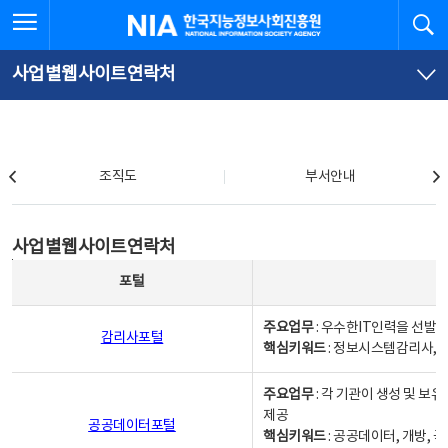
본
전
전체메뉴 열기
검
한국지능정보사회진흥원
문
체
바
메
로
뉴
가
바
사업별웹사이트연락처
기
로
가
기
조직도
조직도
부서안내
사업별웹사이트연락처
사업별웹사이트연락처
사업별웹사이트연락처 - 포털, 주요업무및 핵심키워드, 소관부서 및 담당자, 대표전화로 구성됨
포털
주요업무
: 우수한IT인력을 선발
감리사포털
핵심키워드
: 정보시스템감리사, 
주요업무
: 각 기관이 생성 및 
제공
공공데이터포털
핵심키워드
: 공공데이터, 개방, 