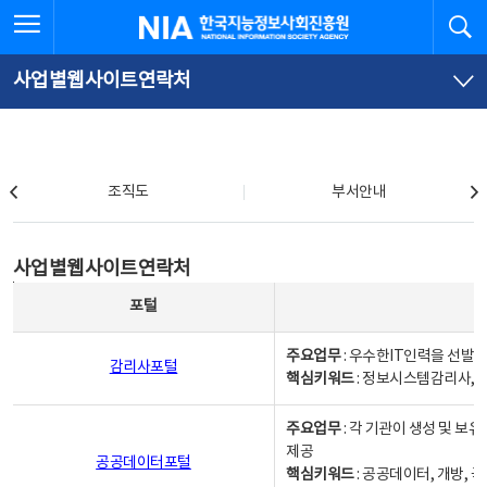
본
전
전체메뉴 열기
검
한국지능정보사회진흥원
문
체
바
메
로
뉴
가
바
사업별웹사이트연락처
기
로
가
기
조직도
조직도
부서안내
사업별웹사이트연락처
사업별웹사이트연락처
사업별웹사이트연락처 - 포털, 주요업무및 핵심키워드, 소관부서 및 담당자, 대표전화로 구성됨
포털
주요업무
: 우수한IT인력을 선발
감리사포털
핵심키워드
: 정보시스템감리사, 
주요업무
: 각 기관이 생성 및 
제공
공공데이터포털
핵심키워드
: 공공데이터, 개방, 