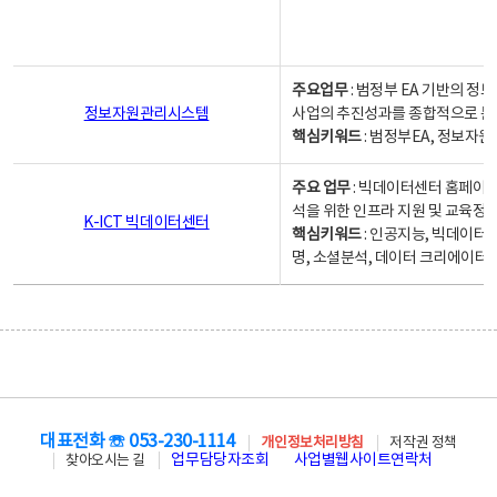
주요업무
: 범정부 EA 기반의 
정보자원관리시스템
사업의 추진성과를 종합적으로 분
핵심키워드
: 범정부EA, 정보
주요 업무
: 빅데이터센터 홈페이지
석을 위한 인프라 지원 및 교육정보
K-ICT 빅데이터센터
핵심키워드
: 인공지능, 빅데이터
명, 소셜분석, 데이터 크리에이터 
대표전화 ☏ 053-230-1114
개인정보처리방침
저작권 정책
업무담당자조회
사업별웹사이트연락처
찾아오시는 길