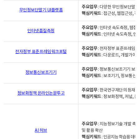
주요업무
: 다양한 무인정보단말기
무인정보단말기 UI플랫폼
핵심키워드
: 접근성, 웹접근성,
주요업무
: 인터넷 속도측정, 웹접
인터넷품질측정
핵심키워드
: 인터넷 속도측정, 
주요업무
: 전자정부 표준프레임워
전자정부 표준프레임워크포털
핵심키워드
: 다운로드, 개발가이
주요업무
: 정보통신보조기기 보급
정보통신보조기기
핵심키워드
: 보조기기, 정보통신
주요업무
: 한국연구재단의 등재
정보화정책 온라인논문투고
핵심키워드
: 정보화정책, 저널, 논문,
주요업무
: 지능정보기술 개발 촉
AI 허브
및 활용 확산
핵심키워드
:
인공지능 학습용 데이터,