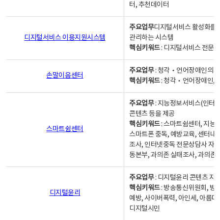
터, 추천데이터
주요업무
디지털서비스 활성화를 위
디지털서비스 이용지원시스템
관리하는 시스템
핵심키워드
: 디지털서비스 전문계
주요업무
: 청각‧언어장애인의 
손말이음센터
핵심키워드
: 청각‧언어장애인, 
주요업무
: 지능정보서비스(인터넷
콘텐츠 등을 제공
핵심키워드
: 스마트쉼센터, 지능
스마트쉼센터
스마트폰 중독, 예방교육, 센터내
조사, 인터넷중독 전문상담사 자격
동본부, 과의존 실태조사, 과의존
주요업무
: 디지털윤리 콘텐츠 지원
핵심키워드
: 방송통신위원회, 방
디지털윤리
예방, 사이버폭력, 아인세, 아름다
디지털시민