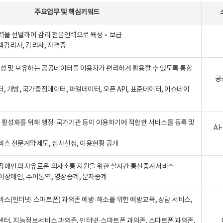
주요업무
및
핵심키워드
인력을 선발하여 감리 전문인력으로 육성‧보급
템감리사, 감리사, 자격증
 생성 및 보유하는 공공데이터를 이용자가 편리하게 활용할 수 있도록 통합
공
터, 개방, 국가중점데이터, 파일데이터, 오픈 API, 표준데이터, 이슈데이
활성화를 위해 행정·국가기관 등이 이용하기에 적합한 서비스를 등록 및
A
비스 전문계약제도, 심사신청, 이용현황 공개
장애인의 자유로운 의사소통 지원을 위한 실시간 통신중계서비스
어장애인, 수어통역, 영상중계, 문자중계
비스(인터넷·스마트폰) 과의존 예방·해소를 위한 예방교육, 상담 서비스,
센터, 지능정보서비스 과의존, 인터넷·스마트폰 과의존, 스마트폰 과의존,