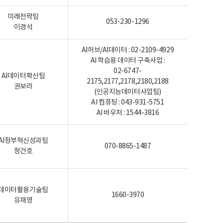
미래전략팀
053-230-1296
이경석
AI허브/AI데이터 : 02-2109-4929
AI 학습용 데이터 구축사업 :
02-6747-
AI데이터확산팀
2175,2177,2178,2180,2188
권보라
(인공지능데이터사업팀)
AI 컴퓨팅 : 043-931-5751
AI 바우처 : 1544-3816
AI정부혁신성과팀
070-8865-1487
정건호
데이터활용기술팀
1660-3970
유재영