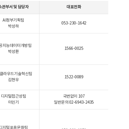
소관부서 및 담당자
대표전화
AI정부기획팀
053-230-1642
박성하
공지능데이터개방팀
1566-0025
박성환
I-클라우드기술혁신팀
1522-0089
김현우
디지털접근성팀
국번없이 107
이민기
일반문의 02-6943-2435
디지털포용문화팀