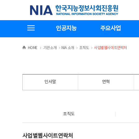
본
전
한국지능정보사회진흥원
문
체
바
메
로
뉴
가
바
전체메뉴보기
기
로
인공지능
주요사업
가
기
>
>
>
>
HOME
기관소개
NIA 소개
조직도
사업별웹사이트연락처
인사말
연혁
조직도
조직도
사업별웹사이트연락처
사업별웹사이트연락처