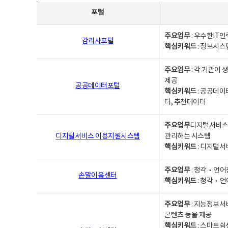
사업별웹사이트연락처 - 포털, 주요업무및 핵심키워드, 소관부서 및 담당자, 대표전화로 구성됨
포털
주요업무
: 우수한IT
감리사포털
핵심키워드
: 정보시스
주요업무
: 각 기관이
제공
공공데이터포털
핵심키워드
: 공공데이
터, 추천데이터
주요업무
디지털서비스 
디지털서비스 이용지원시스템
관리하는 시스템
핵심키워드
: 디지털서
주요업무
: 청각‧언어
손말이음센터
핵심키워드
: 청각‧언
주요업무
: 지능정보서
콘텐츠 등을 제공
핵심키워드
: 스마트쉼