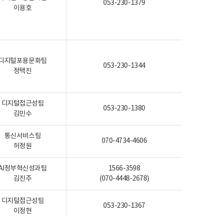
053-230-1379
이용호
디지털포용문화팀
053-230-1344
정택진
디지털접근성팀
053-230-1380
김민수
통신서비스팀
070-4734-4606
허정원
AI정부혁신성과팀
1566-3598
김진주
(070-4448-2678)
디지털접근성팀
053-230-1367
이정현