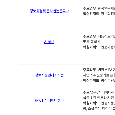
주요업무
: 한국연구재
정보화정책 온라인논문투고
핵심키워드
: 정보화정책,
주요업무
: 지능정보기
AI 허브
및 활용 확산
핵심키워드
:
인공지능 학
주요업무
: 범정부 E
정보자원관리시스템
사업의 추진성과를 종
핵심키워드
: 범정부E
주요 업무
: 빅데이터센
석을 위한 인프라 지원 
K-ICT 빅데이터센터
핵심키워드
: 인공지능
명, 소셜분석, 데이터 