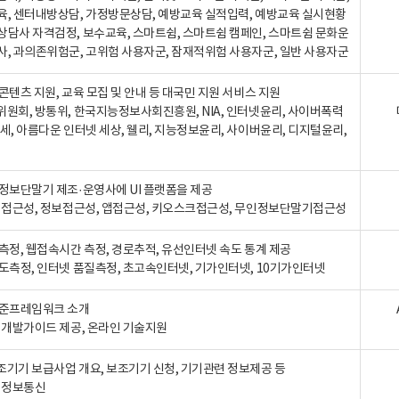
육, 센터내방상담, 가정방문상담, 예방교육 실적입력, 예방교육 실시현황
상담사 자격검정, 보수교육, 스마트쉼, 스마트쉼 캠페인, 스마트쉼 문화운
사, 과의존위험군, 고위험 사용자군, 잠재적위험 사용자군, 일반 사용자군
콘텐츠 지원, 교육 모집 및 안내 등 대국민 지원 서비스 지원
위원회, 방통위, 한국지능정보사회진흥원, NIA, 인터넷윤리, 사이버폭력
세, 아름다운 인터넷 세상, 웰리, 지능정보윤리, 사이버윤리, 디지털윤리,
인정보단말기 제조·운영사에 UI 플랫폼을 제공
 웹접근성, 정보접근성, 앱접근성, 키오스크접근성, 무인정보단말기접근성
도측정, 웹접속시간 측정, 경로추적, 유선인터넷 속도 통계 제공
속도측정, 인터넷 품질측정, 초고속인터넷, 기가인터넷, 10기가인터넷
표준프레임워크 소개
, 개발가이드 제공, 온라인 기술지원
조기기 보급사업 개요, 보조기기 신청, 기기관련 정보제공 등
, 정보통신