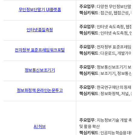
주요업무
: 다양한 무인정보단말기
무인정보단말기 UI플랫폼
핵심키워드
: 접근성, 웹접근성,
주요업무
: 인터넷 속도측정, 웹접
인터넷품질측정
핵심키워드
: 인터넷 속도측정, 
주요업무
: 전자정부 표준프레임워
전자정부 표준프레임워크포털
핵심키워드
: 다운로드, 개발가이
주요업무
: 정보통신보조기기 보급
정보통신보조기기
핵심키워드
: 보조기기, 정보통신
주요업무
: 한국연구재단의 등재
정보화정책 온라인논문투고
핵심키워드
: 정보화정책, 저널, 논문,
주요업무
: 지능정보기술 개발 촉
AI 허브
및 활용 확산
핵심키워드
:
인공지능 학습용 데이터,