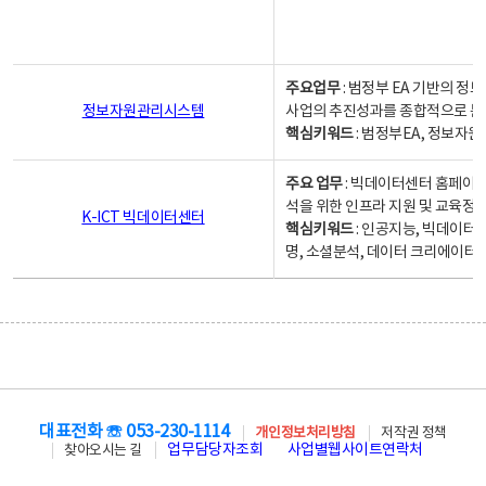
주요업무
: 범정부 EA 기반의 
정보자원관리시스템
사업의 추진성과를 종합적으로 분
핵심키워드
: 범정부EA, 정보
주요 업무
: 빅데이터센터 홈페이지
석을 위한 인프라 지원 및 교육정보
K-ICT 빅데이터센터
핵심키워드
: 인공지능, 빅데이터
명, 소셜분석, 데이터 크리에이터 
대표전화 ☏ 053-230-1114
개인정보처리방침
저작권 정책
업무담당자조회
사업별웹사이트연락처
찾아오시는 길