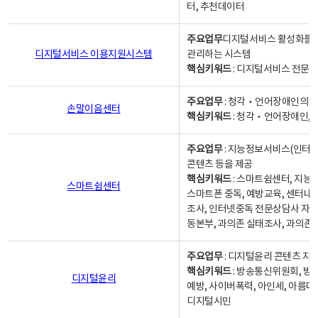
터, 추천데이터
주요업무
디지털서비스 활성화를 위
디지털서비스 이용지원시스템
관리하는 시스템
핵심키워드
: 디지털서비스 전문계
주요업무
: 청각‧언어장애인의 
손말이음센터
핵심키워드
: 청각‧언어장애인, 
주요업무
: 지능정보서비스(인터넷
콘텐츠 등을 제공
핵심키워드
: 스마트쉼센터, 지능
스마트쉼센터
스마트폰 중독, 예방교육, 센터내
조사, 인터넷중독 전문상담사 자격
동본부, 과의존 실태조사, 과의존
주요업무
: 디지털윤리 콘텐츠 지원
핵심키워드
: 방송통신위원회, 방
디지털윤리
예방, 사이버폭력, 아인세, 아름다
디지털시민