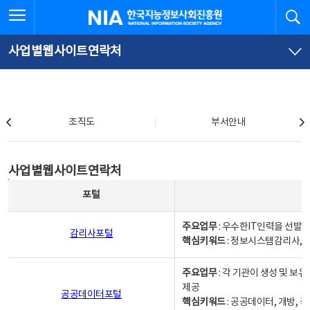
본
전
전체메뉴 열기
검
한국지능정보사회진흥원
문
체
바
메
로
뉴
가
바
사업별웹사이트연락처
기
로
가
기
조직도
조직도
부서안내
사업별웹사이트연락처
사업별웹사이트연락처
사업별웹사이트연락처 - 포털, 주요업무및 핵심키워드, 소관부서 및 담당자, 대표전화로 구성됨
포털
주요업무
: 우수한IT인력을 선발
감리사포털
핵심키워드
: 정보시스템감리사, 
주요업무
: 각 기관이 생성 및 
제공
공공데이터포털
핵심키워드
: 공공데이터, 개방, 