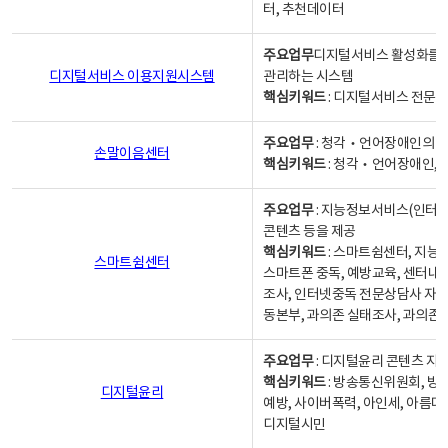
터, 추천데이터
주요업무
디지털서비스 활성화를 위
디지털서비스 이용지원시스템
관리하는 시스템
핵심키워드
: 디지털서비스 전문계
주요업무
: 청각‧언어장애인의 
손말이음센터
핵심키워드
: 청각‧언어장애인, 
주요업무
: 지능정보서비스(인터넷
콘텐츠 등을 제공
핵심키워드
: 스마트쉼센터, 지능
스마트쉼센터
스마트폰 중독, 예방교육, 센터내
조사, 인터넷중독 전문상담사 자격
동본부, 과의존 실태조사, 과의존
주요업무
: 디지털윤리 콘텐츠 지원
핵심키워드
: 방송통신위원회, 방
디지털윤리
예방, 사이버폭력, 아인세, 아름다
디지털시민