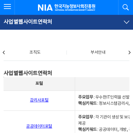
본
전
전체메뉴 열기
검
한국지능정보사회진흥원
문
체
바
메
로
뉴
가
바
사업별웹사이트연락처
기
로
가
기
조직도
조직도
부서안내
사업별웹사이트연락처
사업별웹사이트연락처
사업별웹사이트연락처 - 포털, 주요업무및 핵심키워드, 소관부서 및 담당자, 대표전화로 구성됨
포털
주요업무
: 우수한IT인력을 선발
감리사포털
핵심키워드
: 정보시스템감리사, 
주요업무
: 각 기관이 생성 및 
제공
공공데이터포털
핵심키워드
: 공공데이터, 개방, 