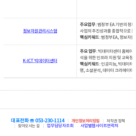
주요업무
: 범정부 EA 기반의 
정보자원관리시스템
사업의 추진성과를 종합적으로 분
핵심키워드
: 범정부EA, 정보
주요 업무
: 빅데이터센터 홈페이지
석을 위한 인프라 지원 및 교육정보
K-ICT 빅데이터센터
핵심키워드
: 인공지능, 빅데이터
명, 소셜분석, 데이터 크리에이터 
대표전화 ☏ 053-230-1114
개인정보처리방침
저작권 정책
업무담당자조회
사업별웹사이트연락처
찾아오시는 길