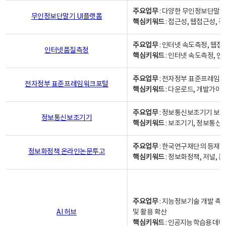
주요업무
: 다양한 무인정보단말기
무인정보단말기 UI플랫폼
핵심키워드
: 접근성, 웹접근성,
주요업무
: 인터넷 속도측정, 웹접
인터넷품질측정
핵심키워드
: 인터넷 속도측정, 
주요업무
: 전자정부 표준프레임워
전자정부 표준프레임워크포털
핵심키워드
: 다운로드, 개발가이
주요업무
: 정보통신보조기기 보급
정보통신보조기기
핵심키워드
: 보조기기, 정보통신
주요업무
: 한국연구재단의 등재
정보화정책 온라인논문투고
핵심키워드
: 정보화정책, 저널, 논문,
주요업무
: 지능정보기술 개발 촉
AI 허브
및 활용 확산
핵심키워드
:
인공지능 학습용 데이터,