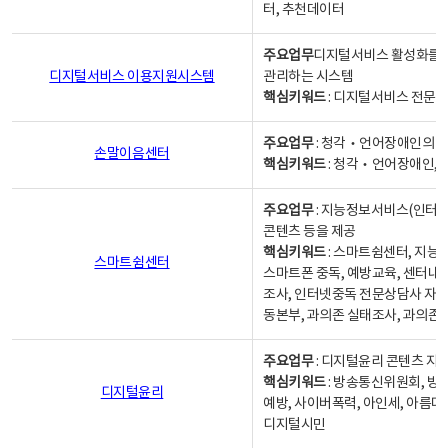
터, 추천데이터
주요업무
디지털서비스 활성화를 위
디지털서비스 이용지원시스템
관리하는 시스템
핵심키워드
: 디지털서비스 전문계
주요업무
: 청각‧언어장애인의 
손말이음센터
핵심키워드
: 청각‧언어장애인, 
주요업무
: 지능정보서비스(인터넷
콘텐츠 등을 제공
핵심키워드
: 스마트쉼센터, 지능
스마트쉼센터
스마트폰 중독, 예방교육, 센터내
조사, 인터넷중독 전문상담사 자격
동본부, 과의존 실태조사, 과의존
주요업무
: 디지털윤리 콘텐츠 지원
핵심키워드
: 방송통신위원회, 방
디지털윤리
예방, 사이버폭력, 아인세, 아름다
디지털시민