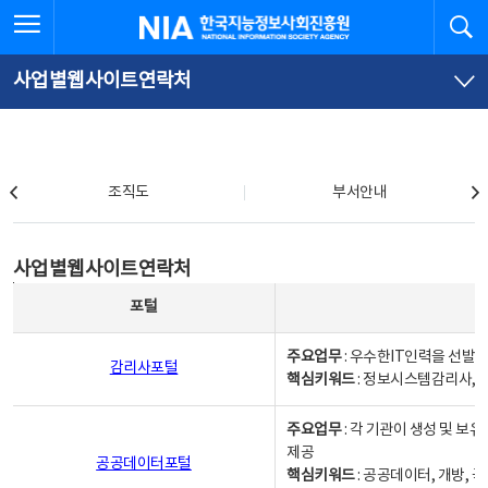
본
전
전체메뉴 열기
검
한국지능정보사회진흥원
문
체
바
메
로
뉴
가
바
사업별웹사이트연락처
기
로
가
기
조직도
조직도
부서안내
사업별웹사이트연락처
사업별웹사이트연락처
사업별웹사이트연락처 - 포털, 주요업무및 핵심키워드, 소관부서 및 담당자, 대표전화로 구성됨
포털
주요업무
: 우수한IT인력을 선발
감리사포털
핵심키워드
: 정보시스템감리사, 
주요업무
: 각 기관이 생성 및 
제공
공공데이터포털
핵심키워드
: 공공데이터, 개방, 