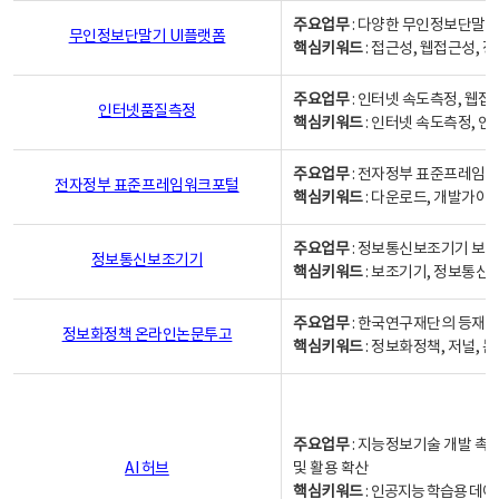
주요업무
: 다양한 무인정보단말기
무인정보단말기 UI플랫폼
핵심키워드
: 접근성, 웹접근성,
주요업무
: 인터넷 속도측정, 웹접
인터넷품질측정
핵심키워드
: 인터넷 속도측정, 
주요업무
: 전자정부 표준프레임워
전자정부 표준프레임워크포털
핵심키워드
: 다운로드, 개발가이
주요업무
: 정보통신보조기기 보급
정보통신보조기기
핵심키워드
: 보조기기, 정보통신
주요업무
: 한국연구재단의 등재
정보화정책 온라인논문투고
핵심키워드
: 정보화정책, 저널, 논문,
주요업무
: 지능정보기술 개발 촉
AI 허브
및 활용 확산
핵심키워드
:
인공지능 학습용 데이터,