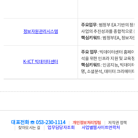
주요업무
: 범정부 EA 기반의 
정보자원관리시스템
사업의 추진성과를 종합적으로 분
핵심키워드
: 범정부EA, 정보
주요 업무
: 빅데이터센터 홈페이지
석을 위한 인프라 지원 및 교육정보
K-ICT 빅데이터센터
핵심키워드
: 인공지능, 빅데이터
명, 소셜분석, 데이터 크리에이터 
대표전화 ☏ 053-230-1114
개인정보처리방침
저작권 정책
업무담당자조회
사업별웹사이트연락처
찾아오시는 길