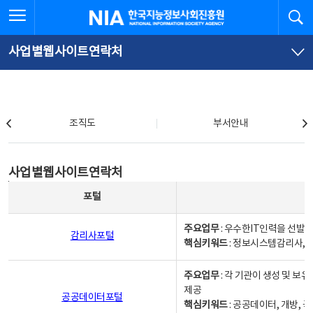
본
전
전체메뉴 열기
검
한국지능정보사회진흥원
문
체
바
메
로
뉴
가
바
사업별웹사이트연락처
기
로
가
기
조직도
조직도
부서안내
사업별웹사이트연락처
사업별웹사이트연락처
사업별웹사이트연락처 - 포털, 주요업무및 핵심키워드, 소관부서 및 담당자, 대표전화로 구성됨
포털
주요업무
: 우수한IT인력을 선발
감리사포털
핵심키워드
: 정보시스템감리사, 
주요업무
: 각 기관이 생성 및 
제공
공공데이터포털
핵심키워드
: 공공데이터, 개방, 