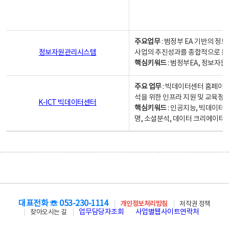
주요업무
: 범정부 EA 기반의 
정보자원관리시스템
사업의 추진성과를 종합적으로 분
핵심키워드
: 범정부EA, 정보
주요 업무
: 빅데이터센터 홈페이지
석을 위한 인프라 지원 및 교육정보
K-ICT 빅데이터센터
핵심키워드
: 인공지능, 빅데이터
명, 소셜분석, 데이터 크리에이터 
대표전화 ☏ 053-230-1114
개인정보처리방침
저작권 정책
업무담당자조회
사업별웹사이트연락처
찾아오시는 길