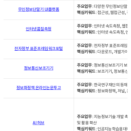
주요업무
: 다양한 무인정보단말기
무인정보단말기 UI플랫폼
핵심키워드
: 접근성, 웹접근성,
주요업무
: 인터넷 속도측정, 웹접
인터넷품질측정
핵심키워드
: 인터넷 속도측정, 
주요업무
: 전자정부 표준프레임워
전자정부 표준프레임워크포털
핵심키워드
: 다운로드, 개발가이
주요업무
: 정보통신보조기기 보급
정보통신보조기기
핵심키워드
: 보조기기, 정보통신
주요업무
: 한국연구재단의 등재
정보화정책 온라인논문투고
핵심키워드
: 정보화정책, 저널, 논문,
주요업무
: 지능정보기술 개발 촉
AI 허브
및 활용 확산
핵심키워드
:
인공지능 학습용 데이터,