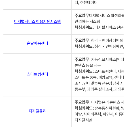
터, 추천데이터
주요업무
디지털서비스 활성화를 위
디지털서비스 이용지원시스템
관리하는 시스템
핵심키워드
: 디지털서비스 전문계
주요업무
: 청각‧언어장애인의 
손말이음센터
핵심키워드
: 청각‧언어장애인, 
주요업무
: 지능정보서비스(인터넷
콘텐츠 등을 제공
핵심키워드
: 스마트쉼센터, 지능
스마트쉼센터
스마트폰 중독, 예방교육, 센터내
조사, 인터넷중독 전문상담사 자격
동본부, 과의존 실태조사, 과의존
주요업무
: 디지털윤리 콘텐츠 지원
핵심키워드
: 방송통신위원회, 방
디지털윤리
예방, 사이버폭력, 아인세, 아름다
디지털시민