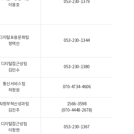
053-230-1379
이용호
디지털포용문화팀
053-230-1344
정택진
디지털접근성팀
053-230-1380
김민수
통신서비스팀
070-4734-4606
허정원
AI정부혁신성과팀
1566-3598
김진주
(070-4448-2678)
디지털접근성팀
053-230-1367
이정현