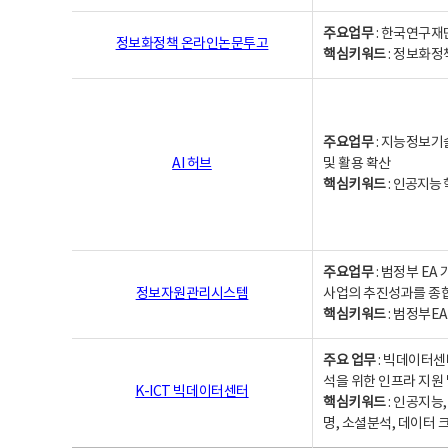
주요업무
: 한국연구재
정보화정책 온라인논문투고
핵심키워드
: 정보화정책,
주요업무
: 지능정보기
AI 허브
및 활용 확산
핵심키워드
:
인공지능 학
주요업무
: 범정부 E
정보자원관리시스템
사업의 추진성과를 종
핵심키워드
: 범정부E
주요 업무
: 빅데이터센
석을 위한 인프라 지원 
K-ICT 빅데이터센터
핵심키워드
: 인공지능
명, 소셜분석, 데이터 