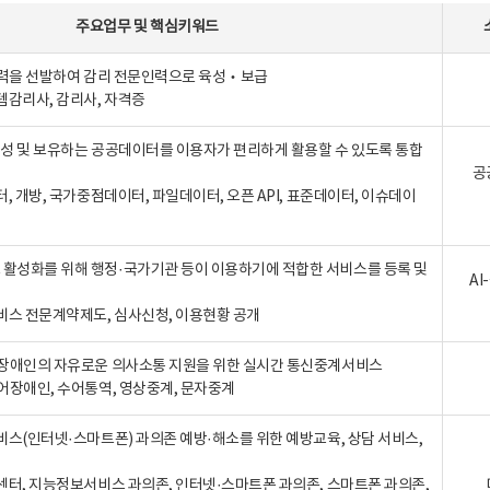
주요업무
및
핵심키워드
인력을 선발하여 감리 전문인력으로 육성‧보급
템감리사, 감리사, 자격증
 생성 및 보유하는 공공데이터를 이용자가 편리하게 활용할 수 있도록 통합
공
터, 개방, 국가중점데이터, 파일데이터, 오픈 API, 표준데이터, 이슈데이
활성화를 위해 행정·국가기관 등이 이용하기에 적합한 서비스를 등록 및
A
비스 전문계약제도, 심사신청, 이용현황 공개
장애인의 자유로운 의사소통 지원을 위한 실시간 통신중계서비스
어장애인, 수어통역, 영상중계, 문자중계
비스(인터넷·스마트폰) 과의존 예방·해소를 위한 예방교육, 상담 서비스,
센터, 지능정보서비스 과의존, 인터넷·스마트폰 과의존, 스마트폰 과의존,