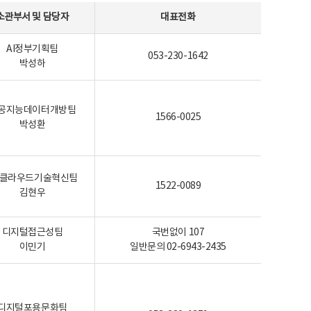
소관부서 및 담당자
대표전화
AI정부기획팀
053-230-1642
박성하
공지능데이터개방팀
1566-0025
박성환
I-클라우드기술혁신팀
1522-0089
김현우
디지털접근성팀
국번없이 107
이민기
일반문의 02-6943-2435
디지털포용문화팀