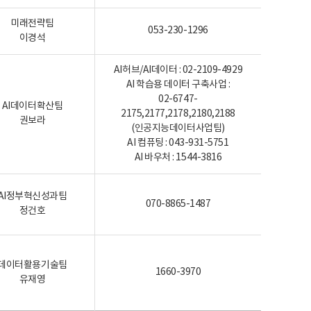
미래전략팀
053-230-1296
이경석
AI허브/AI데이터 : 02-2109-4929
AI 학습용 데이터 구축사업 :
02-6747-
AI데이터확산팀
2175,2177,2178,2180,2188
권보라
(인공지능데이터사업팀)
AI 컴퓨팅 : 043-931-5751
AI 바우처 : 1544-3816
AI정부혁신성과팀
070-8865-1487
정건호
데이터활용기술팀
1660-3970
유재영