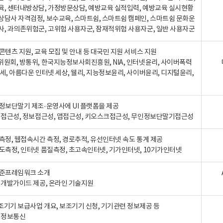
육, 센터내방상담, 가정방문상담, 예방교육 실적입력, 예방교육 실시현황
상담사 자격검정, 보수교육, 스마트쉼, 스마트쉼 캠페인, 스마트쉼 문화운
사, 과의존위험군, 고위험 사용자군, 잠재적위험 사용자군, 일반 사용자군
콘텐츠 지원, 교육 모집 및 안내 등 대국민 지원 서비스 지원
위원회, 방통위, 한국지능정보사회진흥원, NIA, 인터넷윤리, 사이버폭력
세, 아름다운 인터넷 세상, 웰리, 지능정보윤리, 사이버윤리, 디지털윤리,
인정보단말기 제조·운영사에 UI 플랫폼을 제공
 웹접근성, 정보접근성, 앱접근성, 키오스크접근성, 무인정보단말기접근성
도측정, 웹접속시간 측정, 경로추적, 유선인터넷 속도 통계 제공
속도측정, 인터넷 품질측정, 초고속인터넷, 기가인터넷, 10기가인터넷
표준프레임워크 소개
, 개발가이드 제공, 온라인 기술지원
조기기 보급사업 개요, 보조기기 신청, 기기관련 정보제공 등
, 정보통신