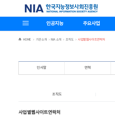
본
전
한국지능정보사회진흥원
문
체
바
메
로
뉴
가
바
전체메뉴보기
기
로
인공지능
주요사업
가
기
>
>
>
>
HOME
기관소개
NIA 소개
조직도
사업별웹사이트연락처
인사말
연혁
조직도
조직도
사업별웹사이트연락처
사업별웹사이트연락처