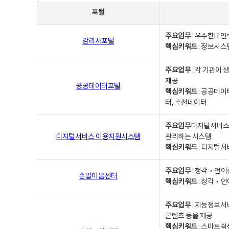
사업별웹사이트연락처 - 포털, 주요업무및 핵심키워드, 소관부서 및 담당자, 대표전화로 구성됨
포털
주요업무
: 우수한IT
감리사포털
핵심키워드
: 정보시스
주요업무
: 각 기관이
제공
공공데이터포털
핵심키워드
: 공공데이
터, 추천데이터
주요업무
디지털서비스 
디지털서비스 이용지원시스템
관리하는 시스템
핵심키워드
: 디지털서
주요업무
: 청각‧언어
손말이음센터
핵심키워드
: 청각‧언
주요업무
: 지능정보서
콘텐츠 등을 제공
핵심키워드
: 스마트쉼