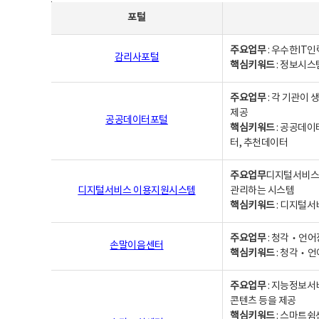
사업별웹사이트연락처 - 포털, 주요업무및 핵심키워드, 소관부서 및 담당자, 대표전화로 구성됨
포털
주요업무
: 우수한IT
감리사포털
핵심키워드
: 정보시스
주요업무
: 각 기관이
제공
공공데이터포털
핵심키워드
: 공공데이
터, 추천데이터
주요업무
디지털서비스 
디지털서비스 이용지원시스템
관리하는 시스템
핵심키워드
: 디지털서
주요업무
: 청각‧언어
손말이음센터
핵심키워드
: 청각‧언
주요업무
: 지능정보서
콘텐츠 등을 제공
핵심키워드
: 스마트쉼