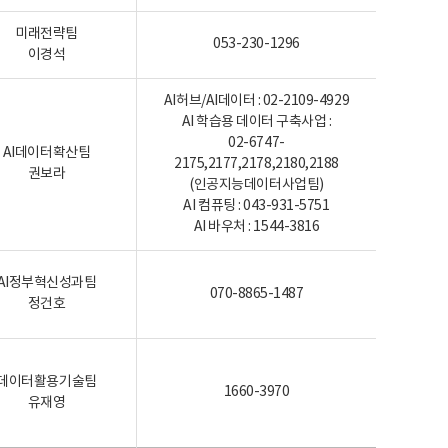
미래전략팀
053-230-1296
이경석
AI허브/AI데이터 : 02-2109-4929
AI 학습용 데이터 구축사업 :
02-6747-
AI데이터확산팀
2175,2177,2178,2180,2188
권보라
(인공지능데이터사업팀)
AI 컴퓨팅 : 043-931-5751
AI 바우처 : 1544-3816
AI정부혁신성과팀
070-8865-1487
정건호
데이터활용기술팀
1660-3970
유재영