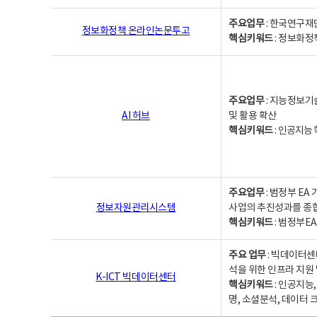
주요업무
: 한국연구재
정보화정책 온라인논문투고
핵심키워드
: 정보화정책,
주요업무
: 지능정보기
AI 허브
및 활용 확산
핵심키워드
:
인공지능 학
주요업무
: 범정부 E
정보자원관리시스템
사업의 추진성과를 종
핵심키워드
: 범정부E
주요 업무
: 빅데이터센
석을 위한 인프라 지원 
K-ICT 빅데이터센터
핵심키워드
: 인공지능
명, 소셜분석, 데이터 