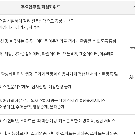
주요업무
및
핵심키워드
인력을 선발하여 감리 전문인력으로 육성‧보급
템감리사, 감리사, 자격증
 생성 및 보유하는 공공데이터를 이용자가 편리하게 활용할 수 있도록 통합
공
터, 개방, 국가중점데이터, 파일데이터, 오픈 API, 표준데이터, 이슈데이
활성화를 위해 행정·국가기관 등이 이용하기에 적합한 서비스를 등록 및
A
비스 전문계약제도, 심사신청, 이용현황 공개
장애인의 자유로운 의사소통 지원을 위한 실시간 통신중계서비스
어장애인, 수어통역, 영상중계, 문자중계
비스(인터넷·스마트폰) 과의존 예방·해소를 위한 예방교육, 상담 서비스,
센터, 지능정보서비스 과의존, 인터넷·스마트폰 과의존, 스마트폰 과의존,