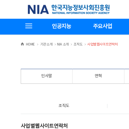
본
전
한국지능정보사회진흥원
문
체
바
메
로
뉴
가
바
전체메뉴보기
기
로
인공지능
주요사업
가
기
>
>
>
>
HOME
기관소개
NIA 소개
조직도
사업별웹사이트연락처
인사말
연혁
조직도
조직도
사업별웹사이트연락처
사업별웹사이트연락처