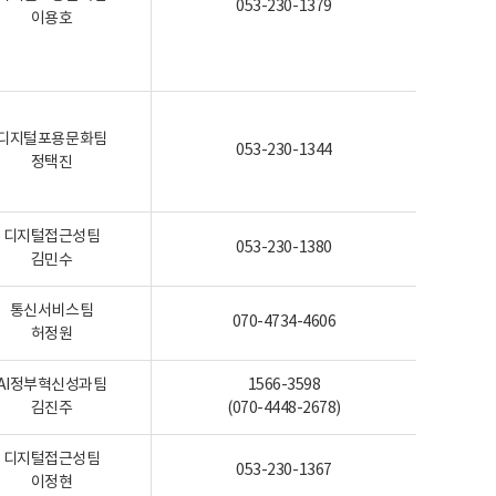
053-230-1379
이용호
디지털포용문화팀
053-230-1344
정택진
디지털접근성팀
053-230-1380
김민수
통신서비스팀
070-4734-4606
허정원
AI정부혁신성과팀
1566-3598
김진주
(070-4448-2678)
디지털접근성팀
053-230-1367
이정현