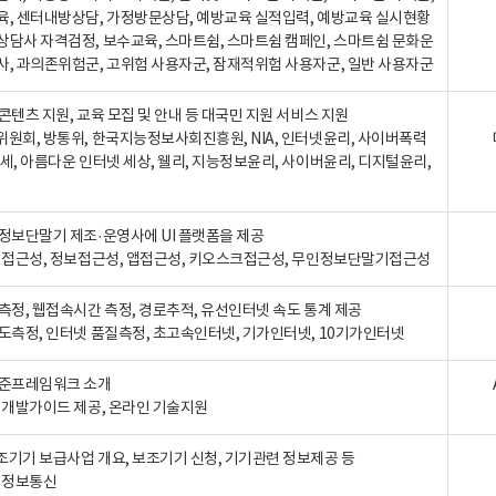
육, 센터내방상담, 가정방문상담, 예방교육 실적입력, 예방교육 실시현황
상담사 자격검정, 보수교육, 스마트쉼, 스마트쉼 캠페인, 스마트쉼 문화운
사, 과의존위험군, 고위험 사용자군, 잠재적위험 사용자군, 일반 사용자군
콘텐츠 지원, 교육 모집 및 안내 등 대국민 지원 서비스 지원
위원회, 방통위, 한국지능정보사회진흥원, NIA, 인터넷윤리, 사이버폭력
세, 아름다운 인터넷 세상, 웰리, 지능정보윤리, 사이버윤리, 디지털윤리,
인정보단말기 제조·운영사에 UI 플랫폼을 제공
 웹접근성, 정보접근성, 앱접근성, 키오스크접근성, 무인정보단말기접근성
도측정, 웹접속시간 측정, 경로추적, 유선인터넷 속도 통계 제공
속도측정, 인터넷 품질측정, 초고속인터넷, 기가인터넷, 10기가인터넷
표준프레임워크 소개
, 개발가이드 제공, 온라인 기술지원
조기기 보급사업 개요, 보조기기 신청, 기기관련 정보제공 등
, 정보통신