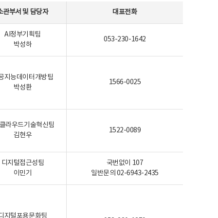
소관부서 및 담당자
대표전화
AI정부기획팀
053-230-1642
박성하
공지능데이터개방팀
1566-0025
박성환
I-클라우드기술혁신팀
1522-0089
김현우
디지털접근성팀
국번없이 107
이민기
일반문의 02-6943-2435
디지털포용문화팀