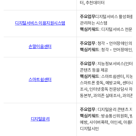
터, 추천데이터
주요업무
디지털서비스 활성화를 위
디지털서비스 이용지원시스템
관리하는 시스템
핵심키워드
: 디지털서비스 전문계
주요업무
: 청각‧언어장애인의 
손말이음센터
핵심키워드
: 청각‧언어장애인, 
주요업무
: 지능정보서비스(인터넷
콘텐츠 등을 제공
핵심키워드
: 스마트쉼센터, 지능
스마트쉼센터
스마트폰 중독, 예방교육, 센터내
조사, 인터넷중독 전문상담사 자격
동본부, 과의존 실태조사, 과의존
주요업무
: 디지털윤리 콘텐츠 지원
핵심키워드
: 방송통신위원회, 방
디지털윤리
예방, 사이버폭력, 아인세, 아름다
디지털시민