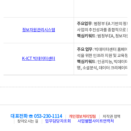
주요업무
: 범정부 EA 기반의 
정보자원관리시스템
사업의 추진성과를 종합적으로 분
핵심키워드
: 범정부EA, 정보
주요 업무
: 빅데이터센터 홈페이지
석을 위한 인프라 지원 및 교육정보
K-ICT 빅데이터센터
핵심키워드
: 인공지능, 빅데이터
명, 소셜분석, 데이터 크리에이터 
대표전화 ☏ 053-230-1114
개인정보처리방침
저작권 정책
업무담당자조회
사업별웹사이트연락처
찾아오시는 길