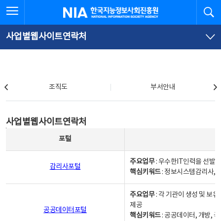
본
전
전체메뉴 열기
검
한국지능정보사회진흥원
문
체
바
메
로
뉴
가
바
사업별웹사이트연락처
기
로
가
기
조직도
조직도
부서안내
사업별웹사이트연락처
사업별웹사이트연락처
사업별웹사이트연락처 - 포털, 주요업무및 핵심키워드, 소관부서 및 담당자, 대표전화로 구성됨
포털
주요업무
: 우수한IT인력을 선발
감리사포털
핵심키워드
: 정보시스템감리사, 
주요업무
: 각 기관이 생성 및 
제공
공공데이터포털
핵심키워드
: 공공데이터, 개방, 