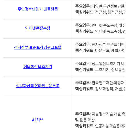
주요업무
: 다양한 무인정보단말기
무인정보단말기 UI플랫폼
핵심키워드
: 접근성, 웹접근성,
주요업무
: 인터넷 속도측정, 웹접
인터넷품질측정
핵심키워드
: 인터넷 속도측정, 
주요업무
: 전자정부 표준프레임워
전자정부 표준프레임워크포털
핵심키워드
: 다운로드, 개발가이
주요업무
: 정보통신보조기기 보급
정보통신보조기기
핵심키워드
: 보조기기, 정보통신
주요업무
: 한국연구재단의 등재
정보화정책 온라인논문투고
핵심키워드
: 정보화정책, 저널, 논문,
주요업무
: 지능정보기술 개발 촉
AI 허브
및 활용 확산
핵심키워드
:
인공지능 학습용 데이터,