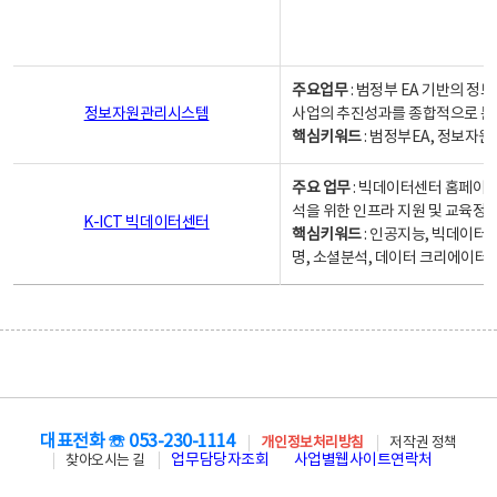
주요업무
: 범정부 EA 기반의 
정보자원관리시스템
사업의 추진성과를 종합적으로 분
핵심키워드
: 범정부EA, 정보
주요 업무
: 빅데이터센터 홈페이지
석을 위한 인프라 지원 및 교육정보
K-ICT 빅데이터센터
핵심키워드
: 인공지능, 빅데이터
명, 소셜분석, 데이터 크리에이터 
대표전화 ☏ 053-230-1114
개인정보처리방침
저작권 정책
업무담당자조회
사업별웹사이트연락처
찾아오시는 길