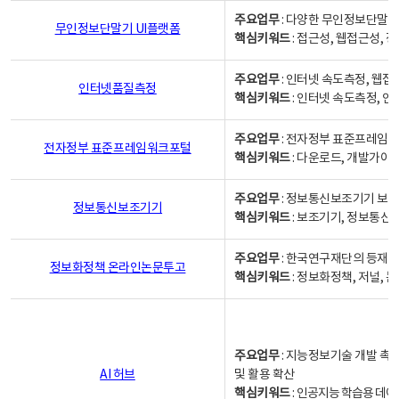
주요업무
: 다양한 무인정보단말기
무인정보단말기 UI플랫폼
핵심키워드
: 접근성, 웹접근성,
주요업무
: 인터넷 속도측정, 웹접
인터넷품질측정
핵심키워드
: 인터넷 속도측정, 
주요업무
: 전자정부 표준프레임워
전자정부 표준프레임워크포털
핵심키워드
: 다운로드, 개발가이
주요업무
: 정보통신보조기기 보급
정보통신보조기기
핵심키워드
: 보조기기, 정보통신
주요업무
: 한국연구재단의 등재
정보화정책 온라인논문투고
핵심키워드
: 정보화정책, 저널, 논문,
주요업무
: 지능정보기술 개발 촉
AI 허브
및 활용 확산
핵심키워드
:
인공지능 학습용 데이터,