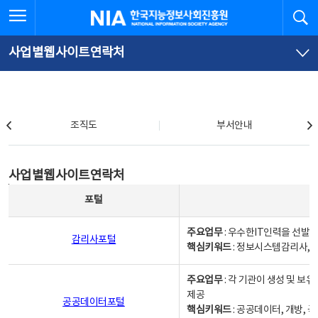
본
전
전체메뉴 열기
검
한국지능정보사회진흥원
문
체
바
메
로
뉴
가
바
사업별웹사이트연락처
기
로
가
기
조직도
조직도
부서안내
사업별웹사이트연락처
사업별웹사이트연락처
사업별웹사이트연락처 - 포털, 주요업무및 핵심키워드, 소관부서 및 담당자, 대표전화로 구성됨
포털
주요업무
: 우수한IT인력을 선발
감리사포털
핵심키워드
: 정보시스템감리사, 
주요업무
: 각 기관이 생성 및 
제공
공공데이터포털
핵심키워드
: 공공데이터, 개방, 