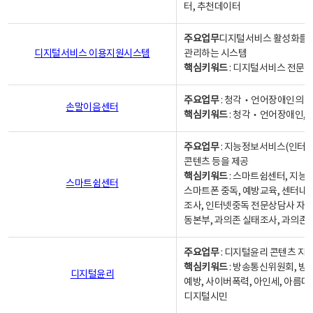
터, 추천데이터
주요업무
디지털서비스 활성화를 위
디지털서비스 이용지원시스템
관리하는 시스템
핵심키워드
: 디지털서비스 전문계
주요업무
: 청각‧언어장애인의 
손말이음센터
핵심키워드
: 청각‧언어장애인, 
주요업무
: 지능정보서비스(인터넷
콘텐츠 등을 제공
핵심키워드
: 스마트쉼센터, 지능
스마트쉼센터
스마트폰 중독, 예방교육, 센터내
조사, 인터넷중독 전문상담사 자격
동본부, 과의존 실태조사, 과의존
주요업무
: 디지털윤리 콘텐츠 지원
핵심키워드
: 방송통신위원회, 방
디지털윤리
예방, 사이버폭력, 아인세, 아름다
디지털시민