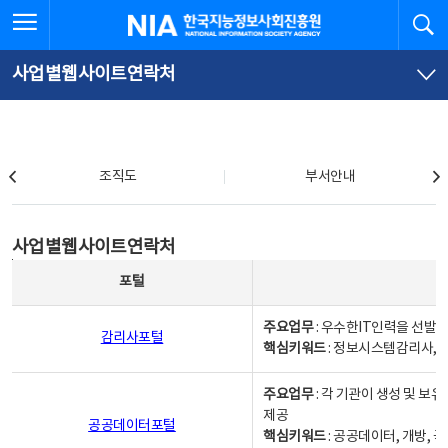
본
전
전체메뉴 열기
검
한국지능정보사회진흥원
문
체
바
메
로
뉴
가
바
사업별웹사이트연락처
기
로
가
기
조직도
조직도
부서안내
사업별웹사이트연락처
사업별웹사이트연락처
사업별웹사이트연락처 - 포털, 주요업무및 핵심키워드, 소관부서 및 담당자, 대표전화로 구성됨
포털
주요업무
: 우수한IT인력을 선발
감리사포털
핵심키워드
: 정보시스템감리사, 
주요업무
: 각 기관이 생성 및 
제공
공공데이터포털
핵심키워드
: 공공데이터, 개방, 