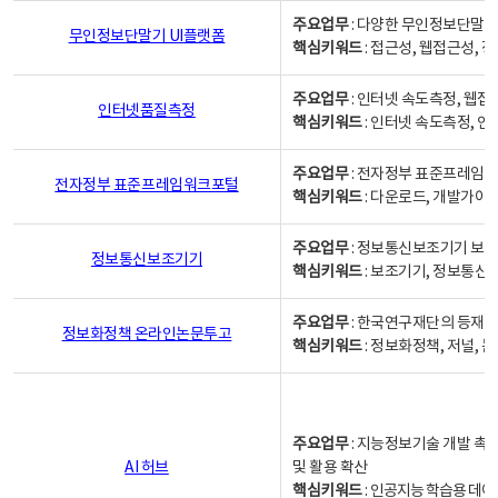
주요업무
: 다양한 무인정보단말기
무인정보단말기 UI플랫폼
핵심키워드
: 접근성, 웹접근성,
주요업무
: 인터넷 속도측정, 웹접
인터넷품질측정
핵심키워드
: 인터넷 속도측정, 
주요업무
: 전자정부 표준프레임워
전자정부 표준프레임워크포털
핵심키워드
: 다운로드, 개발가이
주요업무
: 정보통신보조기기 보급
정보통신보조기기
핵심키워드
: 보조기기, 정보통신
주요업무
: 한국연구재단의 등재
정보화정책 온라인논문투고
핵심키워드
: 정보화정책, 저널, 논문,
주요업무
: 지능정보기술 개발 촉
AI 허브
및 활용 확산
핵심키워드
:
인공지능 학습용 데이터,