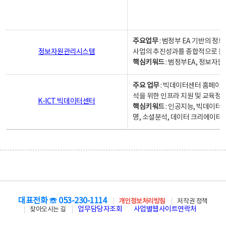
주요업무
: 범정부 EA 기반의 
정보자원관리시스템
사업의 추진성과를 종합적으로 분
핵심키워드
: 범정부EA, 정보
주요 업무
: 빅데이터센터 홈페이지
석을 위한 인프라 지원 및 교육정보
K-ICT 빅데이터센터
핵심키워드
: 인공지능, 빅데이터
명, 소셜분석, 데이터 크리에이터 
대표전화 ☏ 053-230-1114
개인정보처리방침
저작권 정책
업무담당자조회
사업별웹사이트연락처
찾아오시는 길