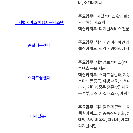
터, 추천데이터
주요업무
디지털서비스 활성화를 위
디지털서비스 이용지원시스템
관리하는 시스템
핵심키워드
: 디지털서비스 전문계
주요업무
: 청각‧언어장애인의 
손말이음센터
핵심키워드
: 청각‧언어장애인, 
주요업무
: 지능정보서비스(인터넷
콘텐츠 등을 제공
핵심키워드
: 스마트쉼센터, 지능
스마트쉼센터
스마트폰 중독, 예방교육, 센터내
조사, 인터넷중독 전문상담사 자격
동본부, 과의존 실태조사, 과의존
주요업무
: 디지털윤리 콘텐츠 지원
핵심키워드
: 방송통신위원회, 방
디지털윤리
예방, 사이버폭력, 아인세, 아름다
디지털시민