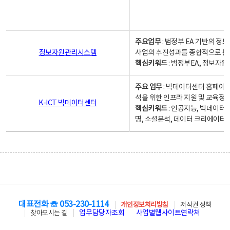
주요업무
: 범정부 EA 기반의 
정보자원관리시스템
사업의 추진성과를 종합적으로 분
핵심키워드
: 범정부EA, 정보
주요 업무
: 빅데이터센터 홈페이지
석을 위한 인프라 지원 및 교육정보
K-ICT 빅데이터센터
핵심키워드
: 인공지능, 빅데이터
명, 소셜분석, 데이터 크리에이터 
대표전화 ☏ 053-230-1114
개인정보처리방침
저작권 정책
업무담당자조회
사업별웹사이트연락처
찾아오시는 길