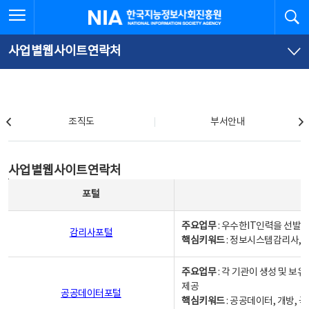
본
전
전체메뉴 열기
검
한국지능정보사회진흥원
문
체
바
메
로
뉴
가
바
사업별웹사이트연락처
기
로
가
기
조직도
조직도
부서안내
사업별웹사이트연락처
사업별웹사이트연락처
사업별웹사이트연락처 - 포털, 주요업무및 핵심키워드, 소관부서 및 담당자, 대표전화로 구성됨
포털
주요업무
: 우수한IT인력을 선발
감리사포털
핵심키워드
: 정보시스템감리사, 
주요업무
: 각 기관이 생성 및 
제공
공공데이터포털
핵심키워드
: 공공데이터, 개방, 