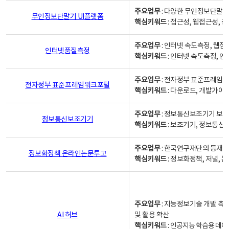
주요업무
: 다양한 무인정보단말기
무인정보단말기 UI플랫폼
핵심키워드
: 접근성, 웹접근성,
주요업무
: 인터넷 속도측정, 웹접
인터넷품질측정
핵심키워드
: 인터넷 속도측정, 
주요업무
: 전자정부 표준프레임워
전자정부 표준프레임워크포털
핵심키워드
: 다운로드, 개발가이
주요업무
: 정보통신보조기기 보급
정보통신보조기기
핵심키워드
: 보조기기, 정보통신
주요업무
: 한국연구재단의 등재
정보화정책 온라인논문투고
핵심키워드
: 정보화정책, 저널, 논문,
주요업무
: 지능정보기술 개발 촉
AI 허브
및 활용 확산
핵심키워드
:
인공지능 학습용 데이터,