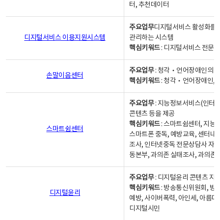
터, 추천데이터
주요업무
디지털서비스 활성화를 위
디지털서비스 이용지원시스템
관리하는 시스템
핵심키워드
: 디지털서비스 전문계
주요업무
: 청각‧언어장애인의 
손말이음센터
핵심키워드
: 청각‧언어장애인, 
주요업무
: 지능정보서비스(인터넷
콘텐츠 등을 제공
핵심키워드
: 스마트쉼센터, 지능
스마트쉼센터
스마트폰 중독, 예방교육, 센터내
조사, 인터넷중독 전문상담사 자격
동본부, 과의존 실태조사, 과의존
주요업무
: 디지털윤리 콘텐츠 지원
핵심키워드
: 방송통신위원회, 방
디지털윤리
예방, 사이버폭력, 아인세, 아름다
디지털시민