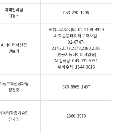
미래전략팀
053-230-1296
이경석
AI허브/AI데이터 : 02-2109-4929
AI 학습용 데이터 구축사업 :
02-6747-
AI데이터확산팀
2175,2177,2178,2180,2188
권보라
(인공지능데이터사업팀)
AI 컴퓨팅 : 043-931-5751
AI 바우처 : 1544-3816
AI정부혁신성과팀
070-8865-1487
정건호
데이터활용기술팀
1660-3970
유재영