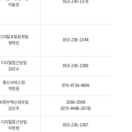
053-230-1379
이용호
디지털포용문화팀
053-230-1344
정택진
디지털접근성팀
053-230-1380
김민수
통신서비스팀
070-4734-4606
허정원
AI정부혁신성과팀
1566-3598
김진주
(070-4448-2678)
디지털접근성팀
053-230-1367
이정현