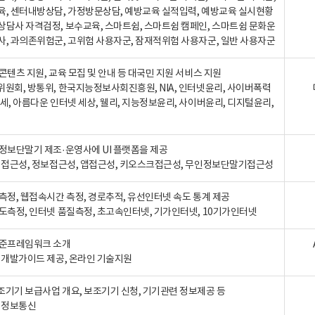
육, 센터내방상담, 가정방문상담, 예방교육 실적입력, 예방교육 실시현황
상담사 자격검정, 보수교육, 스마트쉼, 스마트쉼 캠페인, 스마트쉼 문화운
사, 과의존위험군, 고위험 사용자군, 잠재적위험 사용자군, 일반 사용자군
콘텐츠 지원, 교육 모집 및 안내 등 대국민 지원 서비스 지원
위원회, 방통위, 한국지능정보사회진흥원, NIA, 인터넷윤리, 사이버폭력
세, 아름다운 인터넷 세상, 웰리, 지능정보윤리, 사이버윤리, 디지털윤리,
인정보단말기 제조·운영사에 UI 플랫폼을 제공
 웹접근성, 정보접근성, 앱접근성, 키오스크접근성, 무인정보단말기접근성
도측정, 웹접속시간 측정, 경로추적, 유선인터넷 속도 통계 제공
속도측정, 인터넷 품질측정, 초고속인터넷, 기가인터넷, 10기가인터넷
표준프레임워크 소개
, 개발가이드 제공, 온라인 기술지원
조기기 보급사업 개요, 보조기기 신청, 기기관련 정보제공 등
, 정보통신