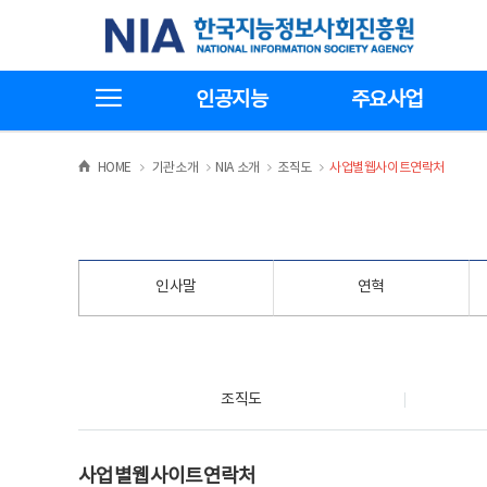
본
전
한국지능정보사회진흥원
문
체
바
메
로
뉴
가
바
전체메뉴보기
기
로
인공지능
주요사업
가
기
>
>
>
>
HOME
기관소개
NIA 소개
조직도
사업별웹사이트연락처
인사말
연혁
조직도
조직도
사업별웹사이트연락처
사업별웹사이트연락처