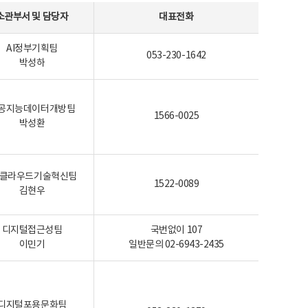
소관부서 및 담당자
대표전화
AI정부기획팀
053-230-1642
박성하
공지능데이터개방팀
1566-0025
박성환
I-클라우드기술혁신팀
1522-0089
김현우
디지털접근성팀
국번없이 107
이민기
일반문의 02-6943-2435
디지털포용문화팀