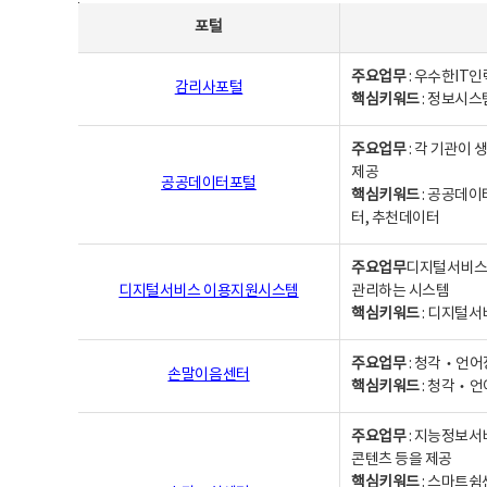
사업별웹사이트연락처 - 포털, 주요업무및 핵심키워드, 소관부서 및 담당자, 대표전화로 구성됨
포털
주요업무
: 우수한IT
감리사포털
핵심키워드
: 정보시스
주요업무
: 각 기관이
제공
공공데이터포털
핵심키워드
: 공공데이
터, 추천데이터
주요업무
디지털서비스 
디지털서비스 이용지원시스템
관리하는 시스템
핵심키워드
: 디지털서
주요업무
: 청각‧언어
손말이음센터
핵심키워드
: 청각‧언
주요업무
: 지능정보서
콘텐츠 등을 제공
핵심키워드
: 스마트쉼