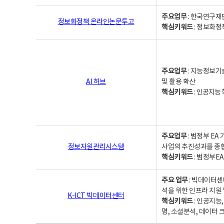
주요업무
: 한국연구재
정보화정책 온라인논문투고
핵심키워드
: 정보화정책,
주요업무
: 지능정보기
AI 허브
및 활용 확산
핵심키워드
:
인공지능 학
주요업무
: 범정부 E
정보자원관리시스템
사업의 추진성과를 종
핵심키워드
: 범정부E
주요 업무
: 빅데이터센
석을 위한 인프라 지원 
K-ICT 빅데이터센터
핵심키워드
: 인공지능
명, 소셜분석, 데이터 