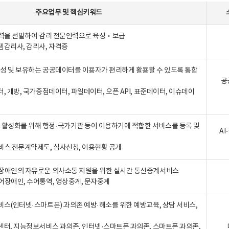
주요업무
및
핵심키워드
인력을 선발하여 감리 전문인력으로 육성‧보급
템감리사, 감리사, 자격증
 생성 및 보유하는 공공데이터를 이용자가 편리하게 활용할 수 있도록 통합
공
터, 개방, 국가중점데이터, 파일데이터, 오픈 API, 표준데이터, 이슈데이
활성화를 위해 행정·국가기관 등이 이용하기에 적합한 서비스를 등록 및
A
비스 전문계약제도, 심사신청, 이용현황 공개
장애인의 자유로운 의사소통 지원을 위한 실시간 통신중계서비스
어장애인, 수어통역, 영상중계, 문자중계
비스(인터넷·스마트폰) 과의존 예방·해소를 위한 예방교육, 상담 서비스,
센터, 지능정보서비스 과의존, 인터넷·스마트폰 과의존, 스마트폰 과의존,