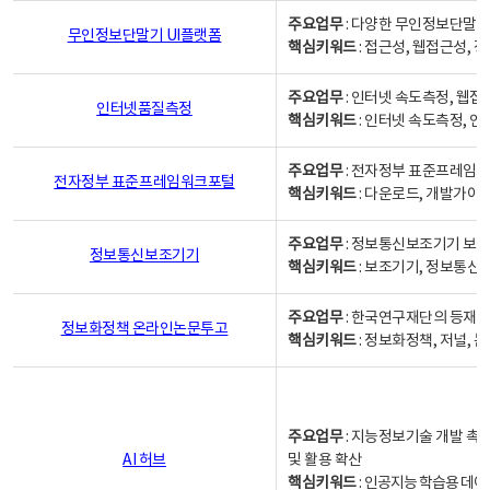
주요업무
: 다양한 무인정보단말기
무인정보단말기 UI플랫폼
핵심키워드
: 접근성, 웹접근성,
주요업무
: 인터넷 속도측정, 웹접
인터넷품질측정
핵심키워드
: 인터넷 속도측정, 
주요업무
: 전자정부 표준프레임워
전자정부 표준프레임워크포털
핵심키워드
: 다운로드, 개발가이
주요업무
: 정보통신보조기기 보급
정보통신보조기기
핵심키워드
: 보조기기, 정보통신
주요업무
: 한국연구재단의 등재
정보화정책 온라인논문투고
핵심키워드
: 정보화정책, 저널, 논문,
주요업무
: 지능정보기술 개발 촉
AI 허브
및 활용 확산
핵심키워드
:
인공지능 학습용 데이터,