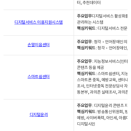
터, 추천데이터
주요업무
디지털서비스 활성화를 위
디지털서비스 이용지원시스템
관리하는 시스템
핵심키워드
: 디지털서비스 전문계
주요업무
: 청각‧언어장애인의 
손말이음센터
핵심키워드
: 청각‧언어장애인, 
주요업무
: 지능정보서비스(인터넷
콘텐츠 등을 제공
핵심키워드
: 스마트쉼센터, 지능
스마트쉼센터
스마트폰 중독, 예방교육, 센터내
조사, 인터넷중독 전문상담사 자격
동본부, 과의존 실태조사, 과의존
주요업무
: 디지털윤리 콘텐츠 지원
핵심키워드
: 방송통신위원회, 방
디지털윤리
예방, 사이버폭력, 아인세, 아름다
디지털시민