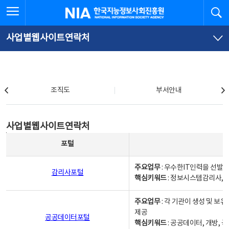
본
전
전체메뉴 열기
검
한국지능정보사회진흥원
문
체
바
메
로
뉴
가
바
사업별웹사이트연락처
기
로
가
기
조직도
조직도
부서안내
사업별웹사이트연락처
사업별웹사이트연락처
사업별웹사이트연락처 - 포털, 주요업무및 핵심키워드, 소관부서 및 담당자, 대표전화로 구성됨
포털
주요업무
: 우수한IT인력을 선발
감리사포털
핵심키워드
: 정보시스템감리사, 
주요업무
: 각 기관이 생성 및 
제공
공공데이터포털
핵심키워드
: 공공데이터, 개방, 