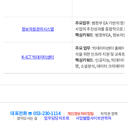
주요업무
: 범정부 EA 기반의 
정보자원관리시스템
사업의 추진성과를 종합적으로 분
핵심키워드
: 범정부EA, 정보
주요 업무
: 빅데이터센터 홈페이지
석을 위한 인프라 지원 및 교육정보
K-ICT 빅데이터센터
핵심키워드
: 인공지능, 빅데이터
명, 소셜분석, 데이터 크리에이터 
대표전화 ☏ 053-230-1114
개인정보처리방침
저작권 정책
업무담당자조회
사업별웹사이트연락처
찾아오시는 길