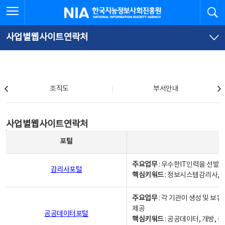
본
전
전체메뉴 열기
검
한국지능정보사회진흥원
문
체
바
메
로
뉴
가
바
사업별웹사이트연락처
기
로
가
기
조직도
조직도
부서안내
사업별웹사이트연락처
사업별웹사이트연락처
사업별웹사이트연락처 - 포털, 주요업무및 핵심키워드, 소관부서 및 담당자, 대표전화로 구성됨
포털
주요업무
: 우수한IT인력을 선발
감리사포털
핵심키워드
: 정보시스템감리사, 
주요업무
: 각 기관이 생성 및 
제공
공공데이터포털
핵심키워드
: 공공데이터, 개방, 