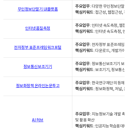
주요업무
: 다양한 무인정보단말기
무인정보단말기 UI플랫폼
핵심키워드
: 접근성, 웹접근성,
주요업무
: 인터넷 속도측정, 웹접
인터넷품질측정
핵심키워드
: 인터넷 속도측정, 
주요업무
: 전자정부 표준프레임워
전자정부 표준프레임워크포털
핵심키워드
: 다운로드, 개발가이
주요업무
: 정보통신보조기기 보급
정보통신보조기기
핵심키워드
: 보조기기, 정보통신
주요업무
: 한국연구재단의 등재
정보화정책 온라인논문투고
핵심키워드
: 정보화정책, 저널, 논문,
주요업무
: 지능정보기술 개발 촉
AI 허브
및 활용 확산
핵심키워드
:
인공지능 학습용 데이터,