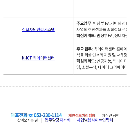
주요업무
: 범정부 EA 기반의 
정보자원관리시스템
사업의 추진성과를 종합적으로 분
핵심키워드
: 범정부EA, 정보
주요 업무
: 빅데이터센터 홈페이지
석을 위한 인프라 지원 및 교육정보
K-ICT 빅데이터센터
핵심키워드
: 인공지능, 빅데이터
명, 소셜분석, 데이터 크리에이터 
대표전화 ☏ 053-230-1114
개인정보처리방침
저작권 정책
업무담당자조회
사업별웹사이트연락처
찾아오시는 길