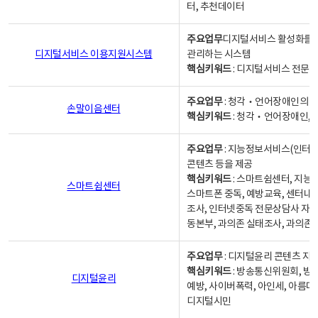
터, 추천데이터
주요업무
디지털서비스 활성화를 위
디지털서비스 이용지원시스템
관리하는 시스템
핵심키워드
: 디지털서비스 전문계
주요업무
: 청각‧언어장애인의 
손말이음센터
핵심키워드
: 청각‧언어장애인, 
주요업무
: 지능정보서비스(인터넷
콘텐츠 등을 제공
핵심키워드
: 스마트쉼센터, 지능
스마트쉼센터
스마트폰 중독, 예방교육, 센터내
조사, 인터넷중독 전문상담사 자격
동본부, 과의존 실태조사, 과의존
주요업무
: 디지털윤리 콘텐츠 지원
핵심키워드
: 방송통신위원회, 방
디지털윤리
예방, 사이버폭력, 아인세, 아름다
디지털시민