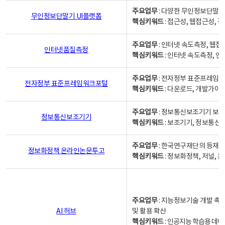
주요업무
: 다양한 무인정보단말기
무인정보단말기 UI플랫폼
핵심키워드
: 접근성, 웹접근성,
주요업무
: 인터넷 속도측정, 웹접
인터넷품질측정
핵심키워드
: 인터넷 속도측정, 
주요업무
: 전자정부 표준프레임워
전자정부 표준프레임워크포털
핵심키워드
: 다운로드, 개발가이
주요업무
: 정보통신보조기기 보급
정보통신보조기기
핵심키워드
: 보조기기, 정보통신
주요업무
: 한국연구재단의 등재
정보화정책 온라인논문투고
핵심키워드
: 정보화정책, 저널, 논문,
주요업무
: 지능정보기술 개발 촉
AI 허브
및 활용 확산
핵심키워드
:
인공지능 학습용 데이터,