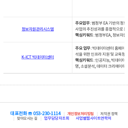
주요업무
: 범정부 EA 기반의 
정보자원관리시스템
사업의 추진성과를 종합적으로 분
핵심키워드
: 범정부EA, 정보
주요 업무
: 빅데이터센터 홈페이지
석을 위한 인프라 지원 및 교육정보
K-ICT 빅데이터센터
핵심키워드
: 인공지능, 빅데이터
명, 소셜분석, 데이터 크리에이터 
대표전화 ☏ 053-230-1114
개인정보처리방침
저작권 정책
업무담당자조회
사업별웹사이트연락처
찾아오시는 길