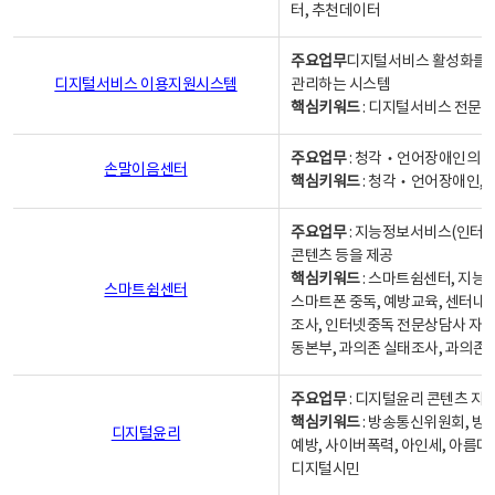
터, 추천데이터
주요업무
디지털서비스 활성화를 위
디지털서비스 이용지원시스템
관리하는 시스템
핵심키워드
: 디지털서비스 전문계
주요업무
: 청각‧언어장애인의 
손말이음센터
핵심키워드
: 청각‧언어장애인, 
주요업무
: 지능정보서비스(인터넷
콘텐츠 등을 제공
핵심키워드
: 스마트쉼센터, 지능
스마트쉼센터
스마트폰 중독, 예방교육, 센터내
조사, 인터넷중독 전문상담사 자격
동본부, 과의존 실태조사, 과의존
주요업무
: 디지털윤리 콘텐츠 지원
핵심키워드
: 방송통신위원회, 방
디지털윤리
예방, 사이버폭력, 아인세, 아름다
디지털시민