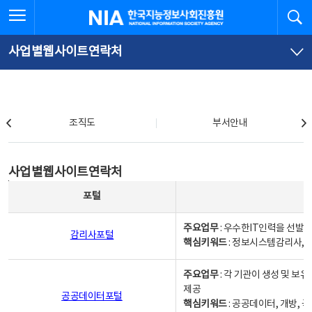
본
전
전체메뉴 열기
검
한국지능정보사회진흥원
문
체
바
메
로
뉴
가
바
사업별웹사이트연락처
기
로
가
기
조직도
조직도
부서안내
사업별웹사이트연락처
사업별웹사이트연락처
사업별웹사이트연락처 - 포털, 주요업무및 핵심키워드, 소관부서 및 담당자, 대표전화로 구성됨
포털
주요업무
: 우수한IT인력을 선발
감리사포털
핵심키워드
: 정보시스템감리사, 
주요업무
: 각 기관이 생성 및 
제공
공공데이터포털
핵심키워드
: 공공데이터, 개방, 