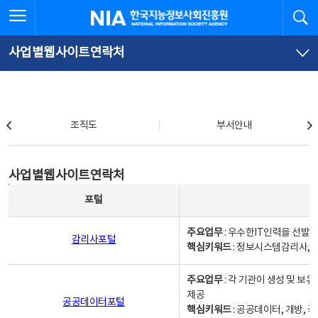
본
전
전체메뉴 열기
검
한국지능정보사회진흥원
문
체
바
메
로
뉴
가
바
사업별웹사이트연락처
기
로
가
기
조직도
조직도
부서안내
사업별웹사이트연락처
사업별웹사이트연락처
사업별웹사이트연락처 - 포털, 주요업무및 핵심키워드, 소관부서 및 담당자, 대표전화로 구성됨
포털
주요업무
: 우수한IT인력을 선발
감리사포털
핵심키워드
: 정보시스템감리사, 
주요업무
: 각 기관이 생성 및 
제공
공공데이터포털
핵심키워드
: 공공데이터, 개방, 