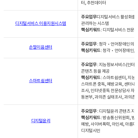
터, 추천데이터
주요업무
디지털서비스 활성화를 위
디지털서비스 이용지원시스템
관리하는 시스템
핵심키워드
: 디지털서비스 전문계
주요업무
: 청각‧언어장애인의 
손말이음센터
핵심키워드
: 청각‧언어장애인, 
주요업무
: 지능정보서비스(인터넷
콘텐츠 등을 제공
핵심키워드
: 스마트쉼센터, 지능
스마트쉼센터
스마트폰 중독, 예방교육, 센터내
조사, 인터넷중독 전문상담사 자격
동본부, 과의존 실태조사, 과의존
주요업무
: 디지털윤리 콘텐츠 지원
핵심키워드
: 방송통신위원회, 방
디지털윤리
예방, 사이버폭력, 아인세, 아름다
디지털시민