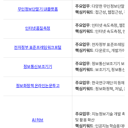
주요업무
: 다양한 무인정보단말기
무인정보단말기 UI플랫폼
핵심키워드
: 접근성, 웹접근성,
주요업무
: 인터넷 속도측정, 웹접
인터넷품질측정
핵심키워드
: 인터넷 속도측정, 
주요업무
: 전자정부 표준프레임워
전자정부 표준프레임워크포털
핵심키워드
: 다운로드, 개발가이
주요업무
: 정보통신보조기기 보급
정보통신보조기기
핵심키워드
: 보조기기, 정보통신
주요업무
: 한국연구재단의 등재
정보화정책 온라인논문투고
핵심키워드
: 정보화정책, 저널, 논문,
주요업무
: 지능정보기술 개발 촉
AI 허브
및 활용 확산
핵심키워드
:
인공지능 학습용 데이터,