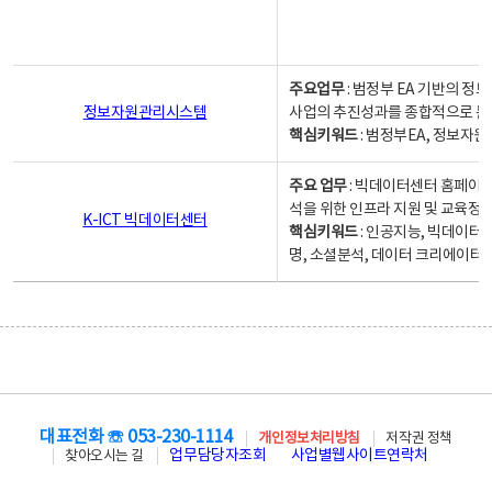
주요업무
: 범정부 EA 기반의 
정보자원관리시스템
사업의 추진성과를 종합적으로 분
핵심키워드
: 범정부EA, 정보
주요 업무
: 빅데이터센터 홈페이지
석을 위한 인프라 지원 및 교육정보
K-ICT 빅데이터센터
핵심키워드
: 인공지능, 빅데이터
명, 소셜분석, 데이터 크리에이터 
대표전화 ☏ 053-230-1114
개인정보처리방침
저작권 정책
업무담당자조회
사업별웹사이트연락처
찾아오시는 길